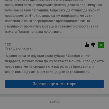
www.dunavmost.com
з
правителството на академик Денков, докато при Тиквун са 
п
и
били замразени 12 години. Айде сега да отидат да върнат 
п
повишението. И какво лошо са им направили, че са ги 
A
т
посетили, а са ги посрещнали с простащината си! По-
е
страшно от промитите мозъци и тоталното опростачване 
д
н
няма, а Господ наказва лошотията. 
п
с
у
и
123
9
ф
17:12 | 20.7.2024 г.
н
м
 А защо не са ги опухали едно хубаво ? Денков е чист 
Т
педераст, можеха поне да му го кажат в очите. Холандската 
и
п
преса писа, че на срещата с марк рюте са прехвърчали 
у
з
искри помежду им. Щом холандците са го написали...
б
VISITOR_PRIVACY_METADATA
5 месеца
Т
YouTube
Зареди още коментари
4
с
.youtube.com
седмици
с
с
п
и
п
РЕКЛАМА
т