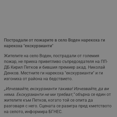
Пострадали от пожарите в село Воден нарекоха ги
нарекоха "екскурзианти"
Жителите на село Воден, пострадали от големия
пожар, не приеха приветливо съпредседателя на ПП-
ДБ Кирил Петков и бившия премиер акад. Николай
Денков. Местните ги нарекоха "екскурзианти" и ги
изгониха от района на бедствието.
„Изчезвайте, екскурзианти такива! Изчезвайте, да ви
няма. Екскурзианти не ми трябват,“
обърна се един от
жителите към Петков, когато той се опита да
разговаря с него. Сцената се разигра пред кметството
на селото, информира БГНЕС.