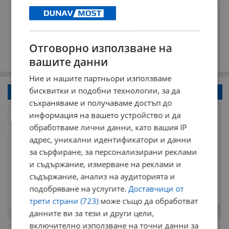
Отговорно използване на
вашите данни
Ние и нашите партньори използваме
бисквитки и подобни технологии, за да
Напиши коментар!
съхраняваме и получаваме достъп до
информация на вашето устройство и да
обработваме лични данни, като вашия IP
адрес, уникални идентификатори и данни
за сърфиране, за персонализирани реклами
и съдържание, измерване на реклами и
съдържание, анализ на аудиторията и
подобряване на услугите.
Доставчици от
трети страни (723)
може също да обработват
данните ви за тези и други цели,
Остават
2000
символа
включително използване на точни данни за