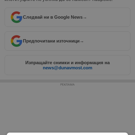
Следвай ни в Google News
→
Предпочитани източници
→
Изпращайте снимки и информация на
news@dunavmost.com
РЕКЛАМА