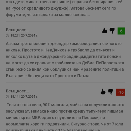
откъдето минат, трева не никне ( справка бетонирания кей 
на Русе от крадливото джудже) .Затова беснеят сега по 
Некласифицирани
форумите, че изтърваха за малко кокала...
Всъщност...
6
18:27 | 20.7.2024 г.
Аз съм третополовият джендър хомосексуалист с многото 
никове. Простото и НевДенков е трябвало да отнесат и 
Строго необходимо
Ефективност
няколко шута в джендърските задници,вдигнатите пенсии 
не могат да се сравнят с грабежите на ДеБил-ПеПерастката 
Таргетиране
Функционалност
сган. Ясно се видя кои боклуци са най мразените политици в 
Некласифицирани
България - боклуци като Простото и Плъха
Строго необходимите бисквитки позволяват основната
функционалност на уебсайта, като потребителско
Всъщност...
влизане и управление на акаунта. Уебсайтът не може да
-16
се използва правилно без строго необходими
18:14 | 20.7.2024 г.
бисквитки.
 Тези от това село, 90% мангали, май са си получили каквото 
Валиден
заслужават. Нямаха нищо против срещу тъпунгера пишман 
Име
Доставчик
/
Домейн
О
до
министър на МВР, един от пуделите на Пеевски, но 
__RequestVerificationToken
Сесия
Т
Microsoft
нормалните хора ги подразнили. Сигурно с това, че от 7 юли 
п
Corporation
пенсиите им са вдигнати с 11% благодарение на 
ф