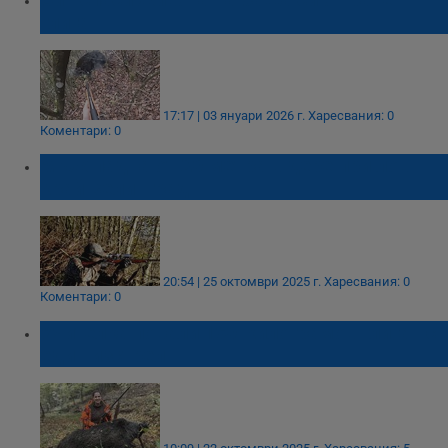
глиган
17:17 | 03 януари 2026 г.
Харесвания: 0
Коментари: 0
Мъж падна от 20 метра в дере при лов
край Велинград
20:54 | 25 октомври 2025 г.
Харесвания: 0
Коментари: 0
Учителка повали 160-килограмов глиган с
един изстрел