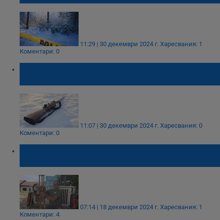
11:29 | 30 декември 2024 г.
Харесвания: 1
Коментари: 0
Мъж се простреля по време на лов в
Троянско
11:07 | 30 декември 2024 г.
Харесвания: 0
Коментари: 0
Ловец почина, след като върху него падна
мечка
07:14 | 18 декември 2024 г.
Харесвания: 1
Коментари: 4