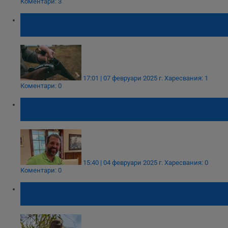
Коментари: 3
Съдът в Разград осъди мъж за убийство
по време на лов
17:01 | 07 февруари 2025 г.
Харесвания: 1
Коментари: 0
Италиански политик подаде сигнал срещу
Доналд Тръмп - младши
15:40 | 04 февруари 2025 г.
Харесвания: 0
Коментари: 0
РИОСВ - Русе опазва защитен вид орел
край Кубрат