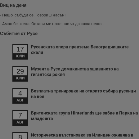
Виц на деня
- Пешо, събуди се. Говориш насън!
- Аман бе, жена. Остави ме поне насън да кажа нещо...
Събития от Русе
Русенската опера превзема Белоградчишките
17
скали
ЮЛИ
Музеят в Русе домакинства ушиването на
29
гигантска рокля
ЮЛИ
Безплатна тренировка на открито събира русенци
4
на кея
АВГ
Британската група Hinterlands ще забие в Парка на
7
младежта
АВГ
Историческа възстановка за Илинден оживява в
8