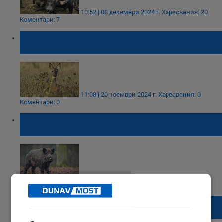
10:52 | 08 декември 2024 г.
Харесвания: 20
Коментари: 7
Бракониери убиха кошута край село
Осеновец
11:08 | 20 ноември 2024 г.
Харесвания: 0
Коментари: 0
Ловец от Свещари повали 220-килограмов
глиган с един изстрел
08:12 | 18 ноември 2024 г.
Харесвания: 13
Коментари: 1
Ловна дружинка отстреля 200-килограмов
нерез