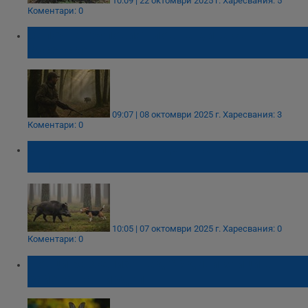
10:09 | 22 октомври 2025 г.
Харесвания: 5
Коментари: 0
Започна груповият лов на дива свиня в
Русенско
09:07 | 08 октомври 2025 г.
Харесвания: 3
Коментари: 0
Европа отчита рекорден отстрел на диви
свине
10:05 | 07 октомври 2025 г.
Харесвания: 0
Коментари: 0
Ловци разселиха над 60 диви зайци в
района на Пирдоп