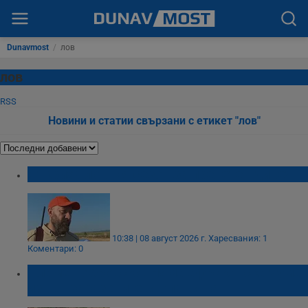
Dunavmost
/
лов
лов
RSS
Новини и статии свързани с етикет "лов"
Откриха ловния сезон за прелетен дивеч
10:38 | 08 август 2026 г.
Харесвания: 1
Коментари: 0
Пламен Абровски: Няма африканска чума
извън заразените стопанства