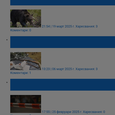
захапала го за крака
21:54 | 19 март 2025 г.
Харесвания: 3
Коментари: 0
ЕС налага пълна забрана на оловните
боеприпаси за лов
13:23 | 06 март 2025 г.
Харесвания: 3
Коментари: 1
Откриха мъртъв граничен полицай край
Лисово
17:55 | 25 февруари 2025 г.
Харесвания: 0