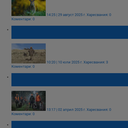
14:25 | 29 август 2025 г.
Харесвания: 0
Коментари: 0
Съдът в Русе отмени санкция срещу ловец
за несъстоял се лов
10:20 | 10 юли 2025 г.
Харесвания: 3
Коментари: 0
Французите искат забрана на лова с
кучета
13:17 | 02 април 2025 г.
Харесвания: 0
Коментари: 0
Съдят пенсионер застрелял мечка,