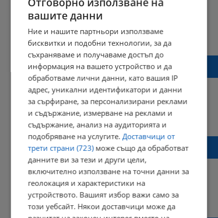
Отговорно използване на
вашите данни
Ние и нашите партньори използваме
17:34 | 14 ноември 2024 г.
Харесвания: 4
бисквитки и подобни технологии, за да
Коментари: 0
съхраняваме и получаваме достъп до
Швеция се обяви за свободна от
информация на вашето устройство и да
африканска чума по свинете
обработваме лични данни, като вашия IP
адрес, уникални идентификатори и данни
за сърфиране, за персонализирани реклами
и съдържание, измерване на реклами и
09:51 | 08 октомври 2024 г.
Харесвания: 0
съдържание, анализ на аудиторията и
Коментари: 0
подобряване на услугите.
Доставчици от
Задържаха варненски съдия за
трети страни (723)
може също да обработват
бракониерство
данните ви за тези и други цели,
включително използване на точни данни за
геолокация и характеристики на
устройството. Вашият избор важи само за
12:55 | 18 август 2024 г.
Харесвания: 3
този уебсайт. Някои доставчици може да
Коментари: 3