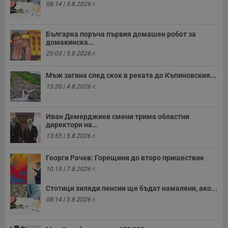
08:14 | 5.8.2026 г.
п
н
п
к
ч
Българка поръча първия домашен робот за
п
домакинска...
с
20:03 | 5.8.2026 г.
б
__cf_bm
29
Т
Cloudflare Inc.
Мъж загина след скок в реката до Къпиновския...
минути
с
.twitter.com
59
р
15:20 | 4.8.2026 г.
секунди
м
б
о
у
Иван Демерджиев смени трима областни
п
директори на...
о
и
13:55 | 5.8.2026 г.
т
receive-cookie-deprecation
.hit.gemius.pl
1 година
Т
Георги Рачев: Горещини до второ пришествие
с
10:15 | 7.8.2026 г.
с
н
н
Стотици хиляди пенсии ще бъдат намалени, ако...
п
б
08:14 | 5.8.2026 г.
п
с
о
с