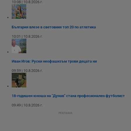
интерфейса на
10:08 | 10.8.2026 г.
Youtube.
_sharedID_cst
.dunavmost.com
11
Тази бисквитка се
месеца 4
използва за
седмици
проследяване на
потребителски
взаимодействия и
България влезе в световния топ 20 по атлетика
ангажираност на
уебсайта за
10:01 | 10.8.2026 г.
подобряване на
обслужването и
потребителския
опит.
Gtest
1
Тази бисквитка се
Gemius
Иван Игов: Руски неофашизъм трови децата ни
седмица
използва за A/B
.hit.gemius.pl
тестване на
уебсайта чрез
09:59 | 10.8.2026 г.
събиране на
данни за
поведението и
взаимодействието
на посетителите.
Той помага за
18-годишен юноша на "Дунав" стана професионален футболист
подобряване на
потребителския
09:49 | 10.8.2026 г.
опит, като
разбира как
РЕКЛАМА
потребителите се
ангажират с
различни
елементи на