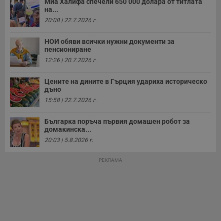
Миа Халифа спечели 650 000 долара от титлата
а
на...
р
у
20:08 | 22.7.2026 г.
з
з
п
НОИ обяви всички нужни документи за
пенсиониране
ASP.NET_SessionId
Сесия
Т
Microsoft
12:26 | 20.7.2026 г.
с
Corporation
D
www.dunavmost.com
п
Цените на дините в Гърция удариха историческо
и
дъно
т
к
15:58 | 22.7.2026 г.
п
и
у
Българка поръча първия домашен робот за
р
домакинска...
к
п
20:03 | 5.8.2026 г.
д
д
п
РЕКЛАМА
у
Доставчик
/
Валиден
Валиден
Име
Име
Доставчик
/
Домейн
Описание
Описание
Домейн
Доставчик
/
до
Валиден
до