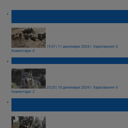
Незаконен лов на глигани разкриха край
Ветово
19:37 | 11 декември 2024 г.
Харесвания: 0
Коментари: 0
Брюксел разреши лова на вълци
23:25 | 10 декември 2024 г.
Харесвания: 0
Коментари: 2
Ловец отстреля 300-килограмов глиган в
Родопите