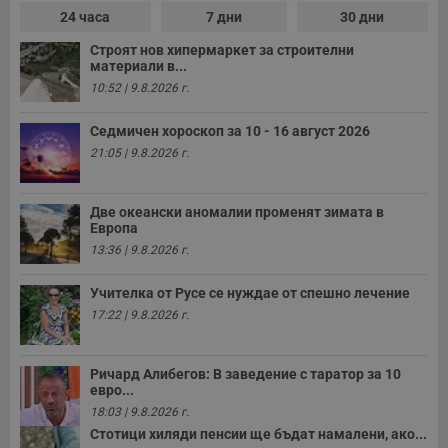
е
24 часа
7 дни
30 дни
д
н
Строят нов хипермаркет за строителни
п
с
материали в...
у
10:52 | 9.8.2026 г.
и
ф
н
Седмичен хороскоп за 10 - 16 август 2026
м
Т
21:05 | 9.8.2026 г.
и
п
у
з
Две океански аномалии променят зимата в
б
Европа
VISITOR_PRIVACY_METADATA
5 месеца
Т
YouTube
13:36 | 9.8.2026 г.
4
с
.youtube.com
седмици
с
с
Учителка от Русе се нуждае от спешно лечение
п
17:22 | 9.8.2026 г.
и
п
т
в
Ричард Алибегов: В заведение с таратор за 10
с
з
евро...
с
18:03 | 9.8.2026 г.
п
о
Стотици хиляди пенсии ще бъдат намалени, ако...
р