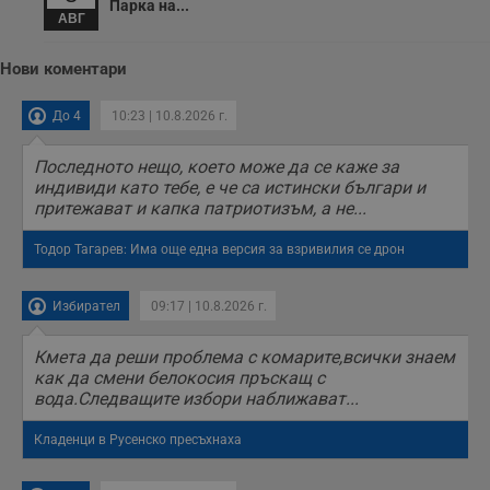
Парка на...
АВГ
Нови коментари
До 4
10:23 | 10.8.2026 г.
Последното нещо, което може да се каже за
индивиди като тебе, е че са истински българи и
притежават и капка патриотизъм, а не...
Тодор Тагарев: Има още една версия за взривилия се дрон
Избирател
09:17 | 10.8.2026 г.
Кмета да реши проблема с комарите,всички знаем
как да смени белокосия пръскащ с
вода.Следващите избори наближават...
Кладенци в Русенско пресъхнаха