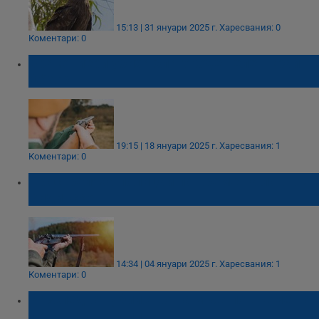
15:13 | 31 януари 2025 г.
Харесвания: 0
Коментари: 0
Бракониери убиха благороден елен край
Обзор
19:15 | 18 януари 2025 г.
Харесвания: 1
Коментари: 0
Простреляха полицай по време на лов във
Видинско
14:34 | 04 януари 2025 г.
Харесвания: 1
Коментари: 0
Разследват убийство на мъж по време на
лов в Кюстендилско