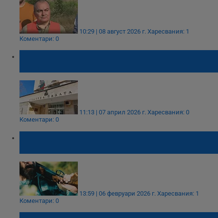
10:29 | 08 август 2026 г.
Харесвания: 1
Коментари: 0
Ловец получи условна присъда за смъртта
на мъж
11:13 | 07 април 2026 г.
Харесвания: 0
Коментари: 0
Ловец уби колега след серия нарушения в
Кюстендилско
13:59 | 06 февруари 2026 г.
Харесвания: 1
Коментари: 0
Син спаси живота на баща си от ранен