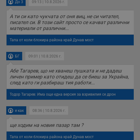
До 3
09:13 | 10.8.2026 г.
А ти си като чукчата от оня виц, не си читател,
писател си. В този сайт просто се качват различни
материали от различни...
Тапа от коли блокира района край Дунав мост
БГ
09:01 | 10.8.2026 г.
Абе Тагарев, що не хванеш пушката и не дадеш
личен пример като отидеш да се биеш за Украйна,
след като ги разбираш тия работи...
Тодор Тагарев: Има още една версия за взривилия се дрон
е как
08:36 | 10.8.2026 г.
ще ходим на новия пазар там ?
Тапа от коли блокира района край Дунав мост