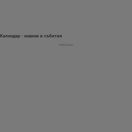
предпочитания.
Тази информация
се използва, за да
се оптимизира
представянето на
уебсайта и да
направят
рекламните
съобщения по-
Календар - новини и събития
важни за
потребителя.
РЕКЛАМА