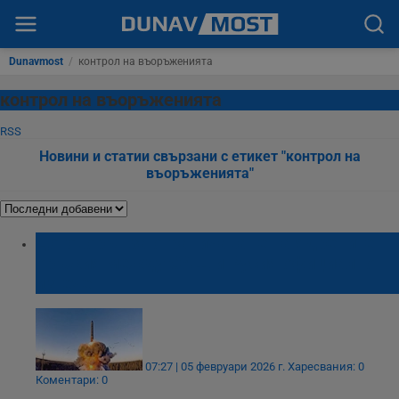
Dunavmost
/
контрол на въоръженията
контрол на въоръженията
RSS
Новини и статии свързани с етикет "контрол на
въоръженията"
Договорът за ограничаване на ядрените
оръжия между САЩ и Русия официално
изтече
07:27 | 05 февруари 2026 г.
Харесвания: 0
Коментари: 0