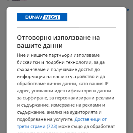
Шофьори пред дилема заради новите цени по бензиностанциите
20:25 | 6.8.2026 г.
Отговорно използване на
вашите данни
Бдение за убития в Пловдив Георги Кузев
20:17 | 6.8.2026 г.
Ние и нашите партньори използваме
бисквитки и подобни технологии, за да
съхраняваме и получаваме достъп до
информация на вашето устройство и да
ЕС позволява скриване на полицията в навигациите
обработваме лични данни, като вашия IP
19:59 | 6.8.2026 г.
адрес, уникални идентификатори и данни
за сърфиране, за персонализирани реклами
и съдържание, измерване на реклами и
съдържание, анализ на аудиторията и
Катастрофа затвори пътя София – Варна
подобряване на услугите.
Доставчици от
19:47 | 6.8.2026 г.
трети страни (723)
може също да обработват