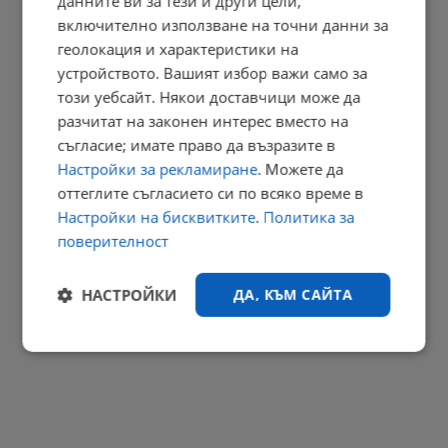
данните ви за тези и други цели,
включително използване на точни данни за
геолокация и характеристики на
Ирина Тенчева: Липсата на семейство ражда жестокост
устройството. Вашият избор важи само за
19:28 | 6.8.2026 г.
този уебсайт. Някои доставчици може да
РЕКЛАМА
разчитат на законен интерес вместо на
съгласие; имате право да възразите в
Настройки за рекламиране
. Можете да
оттеглите съгласието си по всяко време в
Настройки на бисквитките
.
Политика за
поверителност
НАСТРОЙКИ
ДА, КЪМ САЙТА
Строго
Ефективност
необходимо