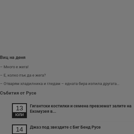
__RequestVerificationToken
Сесия
Т
Microsoft
п
Corporation
ф
www.dunavmost.com
з
п
и
п
A
т
е
д
н
п
с
Виц на деня
у
и
– Много е жега!
ф
н
– Е, колко пък да е жега?
м
Т
– Отварям хладилника и гледам – едната бира изпила другата...
и
п
Събития от Русе
у
з
б
Гигантски костилки и семена превземат залите на
13
VISITOR_PRIVACY_METADATA
5 месеца
Т
YouTube
Екомузея в...
4
с
.youtube.com
ЮЛИ
седмици
с
с
п
Джаз под звездите с Биг Бенд Русе
14
и