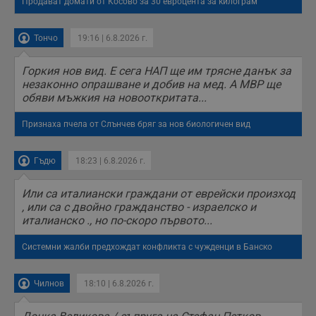
Продават домати от Косово за 30 евроцента за килограм
с
н
н
п
Тончо
19:16 | 6.8.2026 г.
б
п
с
Горкия нов вид. Е сега НАП ще им трясне данък за
о
незаконно опрашване и добив на мед. А МВР ще
с
а
обяви мъжкия на новооткритата...
р
у
з
Признаха пчела от Слънчев бряг за нов биологичен вид
з
п
Гъдю
18:23 | 6.8.2026 г.
ASP.NET_SessionId
Сесия
Т
Microsoft
с
Corporation
D
www.dunavmost.com
Или са италиански граждани от еврейски произход
п
и
, или са с двойно гражданство - израелско и
т
италианско ., но по-скоро първото...
к
п
и
Системни жалби предхождат конфликта с чужденци в Банско
у
р
к
п
Чилнов
18:10 | 6.8.2026 г.
д
д
п