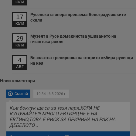
п
ЮЛИ
т
в
с
Русенската опера превзема Белоградчишките
17
з
скали
с
ЮЛИ
п
о
р
Музеят в Русе домакинства ушиването на
29
п
гигантска рокля
н
ЮЛИ
п
к
ч
Безплатна тренировка на открито събира русенци
4
п
на кея
с
АВГ
б
__cf_bm
29
Т
Cloudflare Inc.
Нови коментари
минути
с
.twitter.com
59
р
секунди
м
Смятай
19:34 | 6.8.2026 г.
б
о
у
Къв боклук ще са за тези пари,ХОРА НЕ
п
о
КУПУВАЙТЕ!!! МНОГО ЕВТИНО,НЕ Е НА
и
ЕВТИНО,ТОВА Е РИСК ЗА ПРИЧИНА НА РАК НА
т
ДЕБЕЛОТО...
receive-cookie-deprecation
.hit.gemius.pl
1 година
Т
с