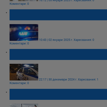
16:12 | 03 януари 2025 г.
Харесвания: 0
Коментари: 0
Мъж простреля 11-годишно момиче с
въздушна пушка
10:43 | 02 януари 2025 г.
Харесвания: 0
Коментари: 0
Тежка челна катастрофа на пътя Бургас -
Средец
22:17 | 30 декември 2024 г.
Харесвания: 1
Коментари: 0
Три хасковски села протестират срещу 20-
годишно безводие