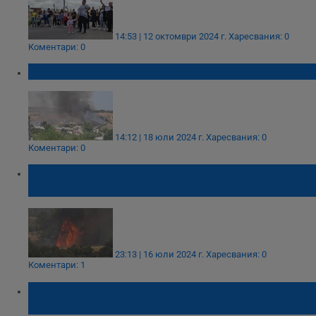
14:53 | 12 октомври 2024 г.
Харесвания: 0
Коментари: 0
Пожар в село Константиново
14:12 | 18 юли 2024 г.
Харесвания: 0
Коментари: 0
Силен вятър разпали отново пожара край
село Константиново
23:13 | 16 юли 2024 г.
Харесвания: 0
Коментари: 1
Почина детето, ранено при челния удар
край Бургас