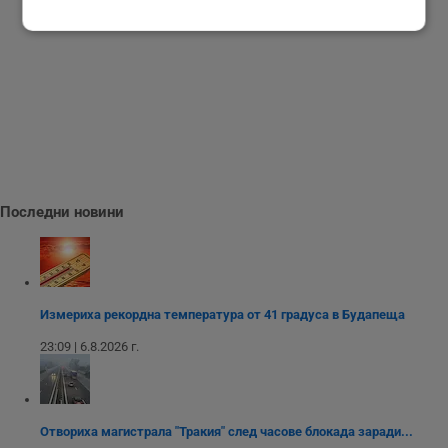
Строго
Ефективност
необходимо
Таргетиране
Функционалност
Некласифицирани
Последни новини
Измериха рекордна температура от 41 градуса в Будапеща
23:09 | 6.8.2026 г.
Строго необходимо
Ефективност
Таргетиране
Функционалност
Некласифицирани
Отвориха магистрала "Тракия" след часове блокада заради...
Строго необходимите бисквитки позволяват основната