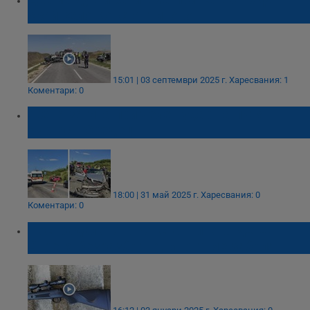
край село Константиново
15:01 | 03 септември 2025 г.
Харесвания: 1
Коментари: 0
Жена загина при челен удар на пътя
Бургас - Средец
18:00 | 31 май 2025 г.
Харесвания: 0
Коментари: 0
Пострадалото в Константиново дете:
Стреля безразборно, много ме заболя