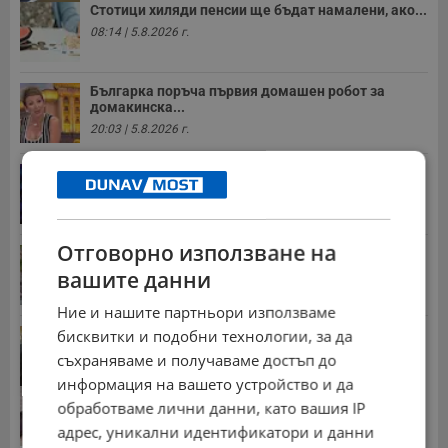
Стотици хиляди пенсии ще бъдат намалени, ако...
08:14 | 5.8.2026 г.
Българка поръча първия домашен робот за
домакинска...
20:03 | 5.8.2026 г.
От 2 август влизат в сила нови правила при...
11:12 | 2.8.2026 г.
Отговорно използване на
Мъж загина след скок в реката до Къпиновския...
вашите данни
15:20 | 4.8.2026 г.
Ние и нашите партньори използваме
Иван Демерджиев смени трима областни
бисквитки и подобни технологии, за да
директори на...
съхраняваме и получаваме достъп до
13:55 | 5.8.2026 г.
информация на вашето устройство и да
Гласуваха нови размери на пенсиите за догодина
обработваме лични данни, като вашия IP
09:55 | 8.7.2026 г.
адрес, уникални идентификатори и данни