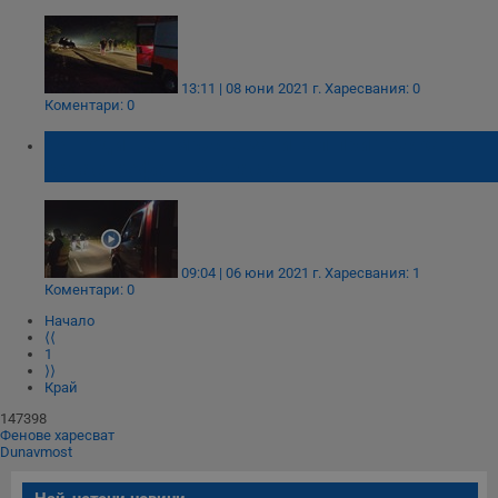
13:11 | 08 юни 2021 г.
Харесвания: 0
Коментари: 0
44-годишен мъж е загинал при тежката
катастрофа в Бургаско
09:04 | 06 юни 2021 г.
Харесвания: 1
Коментари: 0
Начало
⟨⟨
1
⟩⟩
Край
147398
Фенове харесват
Dunavmost