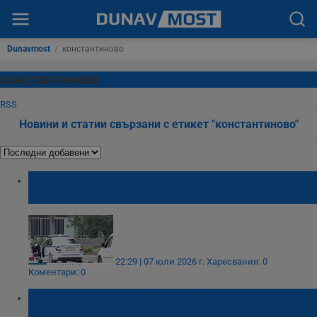
Dunavmost
/
константиново
константиново
RSS
Новини и статии свързани с етикет "константиново"
Осми ден без следа от изчезналата
Наталия
22:29 | 07 юли 2026 г.
Харесвания: 0
Коментари: 0
Транспортират с хеликоптер пострадало
дете от катастрофата в Хасковско