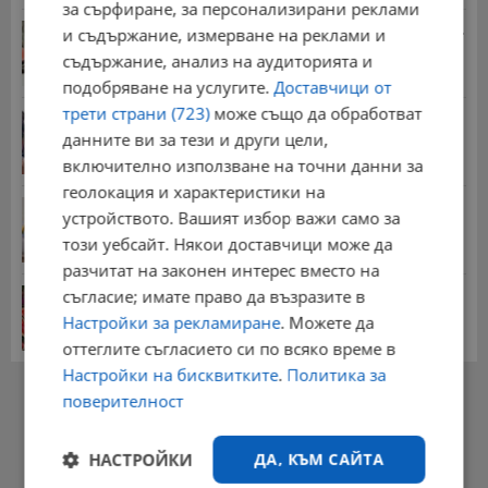
за сърфиране, за персонализирани реклами
Стотици хиляди пенсии ще бъдат намалени, ако...
и съдържание, измерване на реклами и
08:14 | 5.8.2026 г.
съдържание, анализ на аудиторията и
подобряване на услугите.
Доставчици от
трети страни (723)
може също да обработват
Миа Халифа спечели 650 000 долара от титлата
на...
данните ви за тези и други цели,
20:08 | 22.7.2026 г.
включително използване на точни данни за
геолокация и характеристики на
НОИ обяви всички нужни документи за
устройството. Вашият избор важи само за
пенсиониране
този уебсайт. Някои доставчици може да
12:26 | 20.7.2026 г.
разчитат на законен интерес вместо на
Цените на дините в Гърция удариха историческо
съгласие; имате право да възразите в
дъно
Настройки за рекламиране
. Можете да
15:58 | 22.7.2026 г.
оттеглите съгласието си по всяко време в
Настройки на бисквитките
.
Политика за
РЕКЛАМА
поверителност
НАСТРОЙКИ
ДА, КЪМ САЙТА