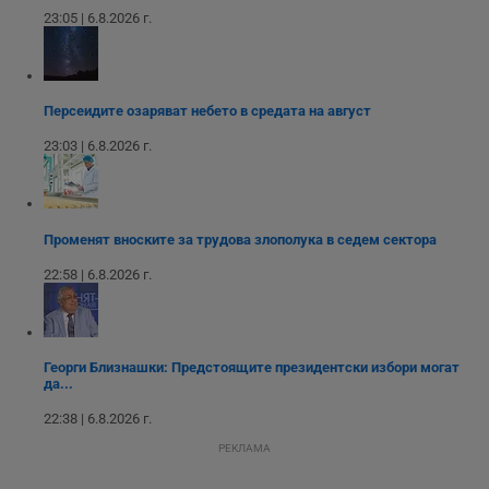
функционалност на уебсайта, като потребителско
23:05 | 6.8.2026 г.
влизане и управление на акаунта. Уебсайтът не може да
се използва правилно без строго необходими
бисквитки.
Валиден
Име
Доставчик
/
Домейн
О
Персеидите озаряват небето в средата на август
до
__RequestVerificationToken
Сесия
Т
Microsoft
23:03 | 6.8.2026 г.
п
Corporation
ф
www.dunavmost.com
з
п
и
п
Променят вноските за трудова злополука в седем сектора
A
т
22:58 | 6.8.2026 г.
е
д
н
п
с
у
Георги Близнашки: Предстоящите президентски избори могат
и
да...
ф
н
м
22:38 | 6.8.2026 г.
Т
и
РЕКЛАМА
п
у