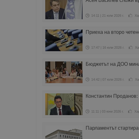
Асен Василев сложи в
14:11 | 21 юли 2026 г.
Ха
Приеха на второ чете
17:47 | 16 юли 2026 г.
Ха
Бюджетът на ДОО мина
14:42 | 07 юли 2026 г.
Ха
Константин Проданов:
11:11 | 03 юни 2026 г.
Ха
Парламентът стартира