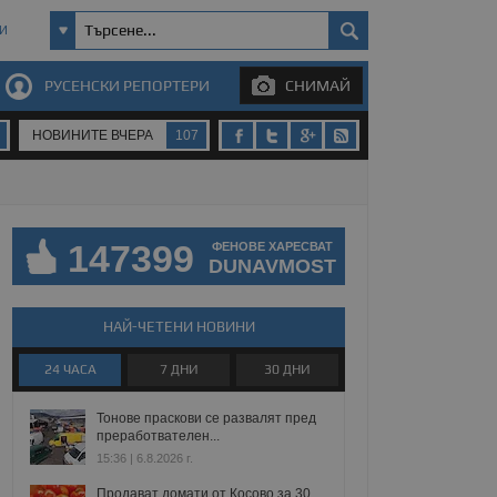
И
РУСЕНСКИ РЕПОРТЕРИ
СНИМАЙ
НОВИНИТЕ ВЧЕРА
107
147399
ФЕНОВЕ ХАРЕСВАТ
DUNAVMOST
НАЙ-ЧЕТЕНИ НОВИНИ
24 ЧАСА
7 ДНИ
30 ДНИ
Тонове праскови се развалят пред
преработвателен...
15:36 | 6.8.2026 г.
Продават домати от Косово за 30