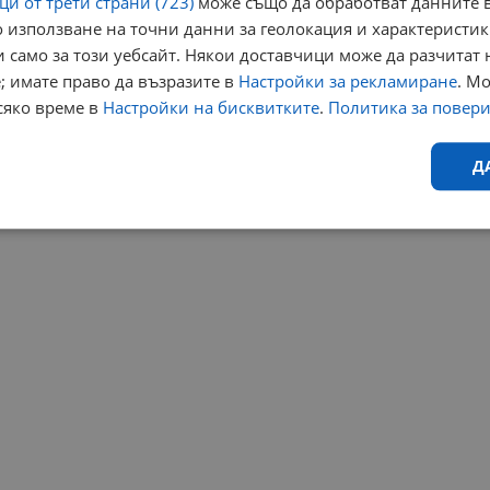
и от трети страни (723)
може също да обработват данните в
 използване на точни данни за геолокация и характеристик
 само за този уебсайт. Някои доставчици може да разчитат 
; имате право да възразите в
Настройки за рекламиране
. М
сяко време в
Настройки на бисквитките
.
Политика за повер
Д
Ефективност
Таргетиране
Функционалност
Н
еобходимо
Ефективност
Таргетиране
Функционалност
Неклас
исквитки позволяват основната функционалност на уебсайта, като потребителско
не може да се използва правилно без строго необходими бисквитки.