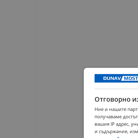
Отговорно и
Ние и нашите парт
получаваме достъп
вашия IP адрес, у
и съдържание, изм