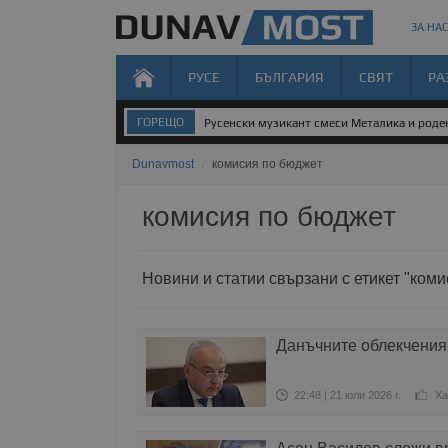
ЗА НАС
РУСЕ
БЪЛГАРИЯ
СВЯТ
РА
ГОРЕЩО
Русенски музикант смеси Металика и род
Dunavmost
/
комисия по бюджет
комисия по бюджет
Новини и статии свързани с етикет "ком
Данъчните облекчения 
22:48 | 21 юли 2026 г.
Ха