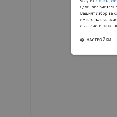
услугите.
Доставчиц
цели, включително
Вашият избор важи
вместо на съгласие
съгласието си по в
НАСТРОЙКИ
Строго
необходимо
Строго н
Строго необходимите б
на акаунта. Уебсайтът 