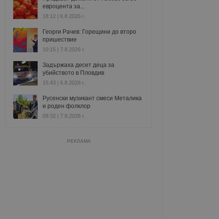
евроцента за...
18:12 | 6.8.2026 г.
Георги Рачев: Горещини до второ
пришествие
10:15 | 7.8.2026 г.
Задържаха десет деца за
убийството в Пловдив
15:43 | 6.8.2026 г.
Русенски музикант смеси Металика
и роден фолклор
09:32 | 7.8.2026 г.
РЕКЛАМА