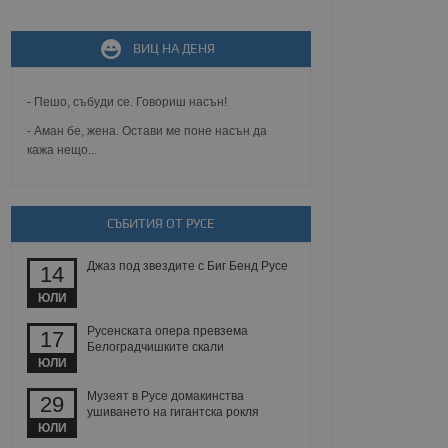
ВИЦ НА ДЕНЯ
не, зададена от уеб
 ASP.NET MVC
спре неразрешеното
т, известно като
- Пешо, събуди се. Говориш насън!
тове. Той не съдържа
щожава при затваряне
- Аман бе, жена. Остави ме поне насън да
кажа нещо...
ение на съгласието на
ст за тяхното
а данни за съгласието
ични политики и
антира, че техните
СЪБИТИЯ ОТ РУСЕ
 сесии.
аничаване между хората
Джаз под звездите с Биг Бенд Русе
14
а, за да се правят
хния уебсайт.
ЮЛИ
Русенската опера превзема
сигнализира на
17
 на бисквитките,
Белоградчишките скали
а съответствие и
ЮЛИ
ндарти и
Музеят в Русе домакинства
29
ушиването на гигантска рокля
ck и предоставя
ЮЛИ
требител използва
йният потребител може