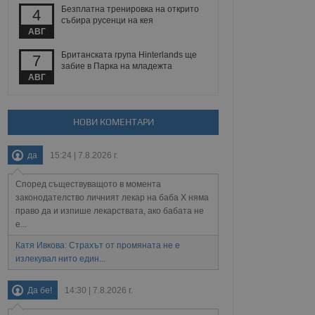
 уебсайт.
Безплатна тренировка на открито
4
събира русенци на кея
АВГ
Британската група Hinterlands ще
7
Описание
забие в Парка на младежта
АВГ
ребителски
елското поведение и
раници на сайта. Тя
яване на сайта. Тя
не на прегледи на
формация, която е
взаимодействат с
НОВИ КОМЕНТАРИ
нкционалност в целия
прекарано на
редпочитанията на
 сайтове; тя може
остта на социалните
тора на сайта.
използва новата или
да
15:24 | 7.8.2026 г.
елски взаимодействия
нето и потребителския
Според съществуващото в момента
законодателство личният лекар на баба Х няма
право да и изпише лекарствата, ако бабата не
рез събиране на данни
 помага за
е...
отребителите се
тапите на тестване.
Катя Ивкова: Страхът от промяната не е
излекувал нито един...
тистически данни,
 броя на посещенията,
 са били заредени.
Да бе!
14:30 | 7.8.2026 г.
елския опит.
я за потребителското