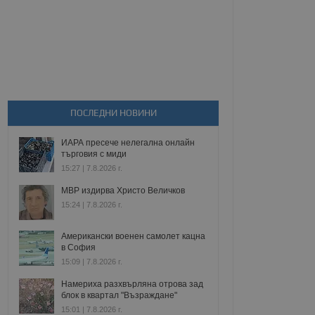
ПОСЛЕДНИ НОВИНИ
ИАРА пресече нелегална онлайн
търговия с миди
15:27 | 7.8.2026 г.
МВР издирва Христо Величков
15:24 | 7.8.2026 г.
Американски военен самолет кацна
в София
15:09 | 7.8.2026 г.
Намериха разхвърляна отрова зад
блок в квартал "Възраждане"
15:01 | 7.8.2026 г.