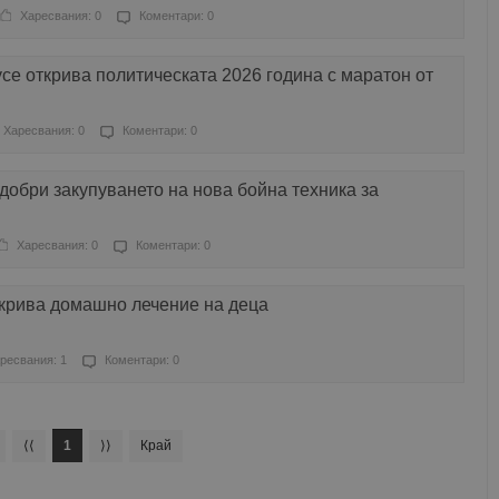
Харесвания: 0
Коментари: 0
се открива политическата 2026 година с маратон от
Харесвания: 0
Коментари: 0
обри закупуването на нова бойна техника за
Харесвания: 0
Коментари: 0
крива домашно лечение на деца
ресвания: 1
Коментари: 0
⟨⟨
1
⟩⟩
Край