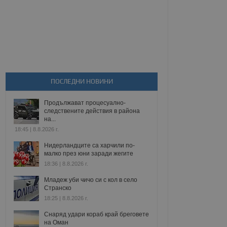
ПОСЛЕДНИ НОВИНИ
Продължават процесуално-
следствените действия в района
на...
18:45 | 8.8.2026 г.
Нидерландците са харчили по-
малко през юни заради жегите
18:36 | 8.8.2026 г.
Младеж уби чичо си с кол в село
Странско
18:25 | 8.8.2026 г.
Снаряд удари кораб край бреговете
на Оман