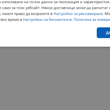
 използване на точни данни за геолокация и характеристик
 само за този уебсайт. Някои доставчици може да разчитат 
; имате право да възразите в
Настройки за рекламиране
. М
сяко време в
Настройки на бисквитките
.
Политика за повер
Д
Ефективност
Таргетиране
Функционалност
Н
еобходимо
Ефективност
Таргетиране
Функционалност
Неклас
исквитки позволяват основната функционалност на уебсайта, като потребителско
не може да се използва правилно без строго необходими бисквитки.
Валиден
Доставчик
/
Домейн
Описание