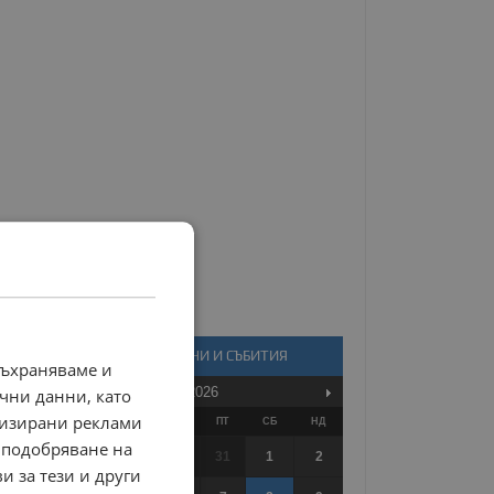
КАЛЕНДАР - НОВИНИ И СЪБИТИЯ
съхраняваме и
Август
2026
чни данни, като
лизирани реклами
ПО
ВТ
СР
ЧТ
ПТ
СБ
НД
 подобряване на
27
28
29
30
31
1
2
и за тези и други