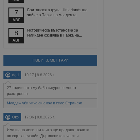
Британската група Hinterlands ще
7
забие в Парка на младежта
АВГ
Описание
Историческа възстановка за
8
Илинден оживява в Парка на...
ребителски
елското поведение и
раници на сайта. Тя
яване на сайта. Тя
АВГ
не на прегледи на
формация, която е
взаимодействат с
нкционалност в целия
прекарано на
редпочитанията на
 сайтове; тя може
НОВИ КОМЕНТАРИ
остта на социалните
тора на сайта.
използва новата или
елски взаимодействия
dgd
19:17 | 8.8.2026 г.
нето и потребителския
27-годишната му баба сигурно е много
рез събиране на данни
 помага за
разстроена.
отребителите се
тапите на тестване.
Младеж уби чичо си с кол в село Странско
тистически данни,
 броя на посещенията,
Око
17:36 | 8.8.2026 г.
 са били заредени.
елския опит.
Има шепа доволни които ще продават водата
я за потребителското
на свръх печалби. Държавните и частни
, за да се