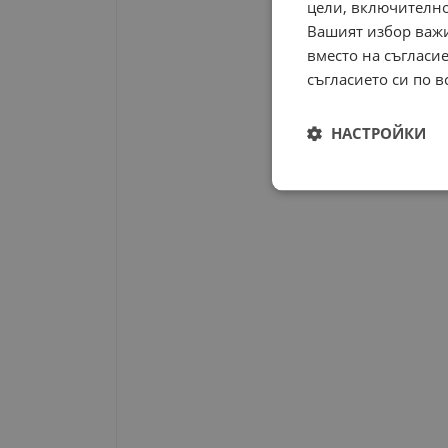
цели, включително
Вашият избор важи
вместо на съгласие
съгласието си по в
НАСТРОЙКИ
Строго
необходимо
Строго н
Строго необходимите б
на акаунта. Уебсайтът 
Име