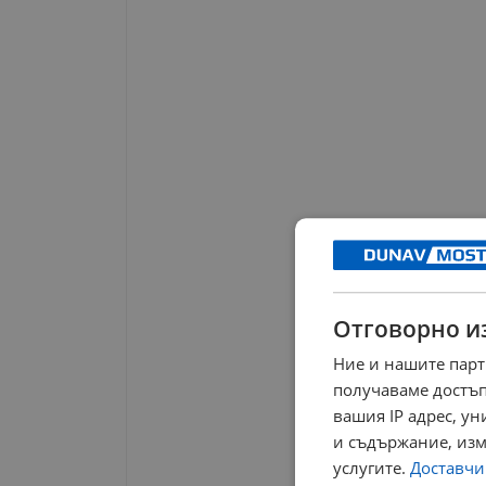
Отговорно и
Ние и нашите парт
получаваме достъп
вашия IP адрес, у
и съдържание, изм
услугите.
Доставчиц