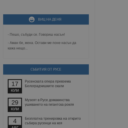
не, зададена от уеб
 ASP.NET MVC
спре неразрешеното
ВИЦ НА ДЕНЯ
т, известно като
тове. Той не съдържа
щожава при затваряне
- Пешо, събуди се. Говориш насън!
ение на съгласието на
- Аман бе, жена. Остави ме поне насън да
ст за тяхното
кажа нещо...
а данни за съгласието
ични политики и
антира, че техните
 сесии.
СЪБИТИЯ ОТ РУСЕ
аничаване между хората
а, за да се правят
хния уебсайт.
Русенската опера превзема
17
Белоградчишките скали
сигнализира на
ЮЛИ
 на бисквитките,
а съответствие и
Музеят в Русе домакинства
29
ндарти и
ушиването на гигантска рокля
ЮЛИ
ck и предоставя
требител използва
Безплатна тренировка на открито
4
йният потребител може
събира русенци на кея
 уебсайт.
АВГ