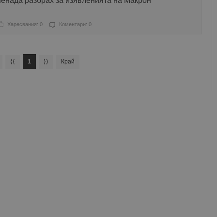
ненада разбрах за изявленията на Макрон
Харесвания: 0
Коментари: 0
⟨⟨
1
⟩⟩
Край