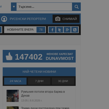
И
РУСЕНСКИ РЕПОРТЕРИ
СНИМАЙ
НОВИНИТЕ ВЧЕРА
78
147402
ФЕНОВЕ ХАРЕСВАТ
DUNAVMOST
НАЙ-ЧЕТЕНИ НОВИНИ
24 ЧАСА
7 ДНИ
30 ДНИ
Румъния потопи втора баржа в
Дунав
13:05 | 8.8.2026 г.
Трима души пострадаха при тежка