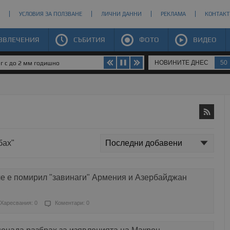
УСЛОВИЯ ЗА ПОЛЗВАНЕ
ЛИЧНИ ДАННИ
РЕКЛАМА
КОНТАКТ
ЗВЛЕЧЕНИЯ
СЪБИТИЯ
ФОТО
ВИДЕО
НОВИНИТЕ ДНЕС
50
юг с до 2 мм годишно
бах"
че е помирил "завинаги" Армения и Азербайджан
Харесвания: 0
Коментари: 0