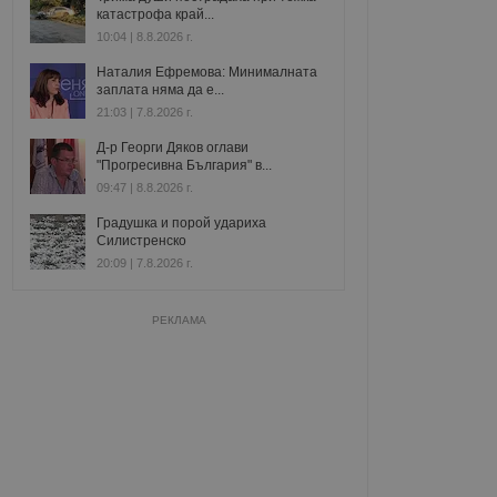
катастрофа край...
10:04 | 8.8.2026 г.
Наталия Ефремова: Минималната
заплата няма да е...
21:03 | 7.8.2026 г.
Д-р Георги Дяков оглави
"Прогресивна България" в...
09:47 | 8.8.2026 г.
Градушка и порой удариха
Силистренско
20:09 | 7.8.2026 г.
РЕКЛАМА