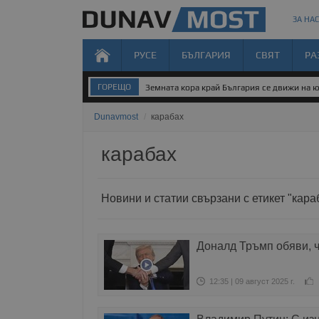
ЗА НАС
РУСЕ
БЪЛГАРИЯ
СВЯТ
РА
ГОРЕЩО
Земната кора край България се движи на 
Dunavmost
/
карабах
карабах
Новини и статии свързани с етикет "кара
Доналд Тръмп обяви, 
12:35 | 09 август 2025 г.