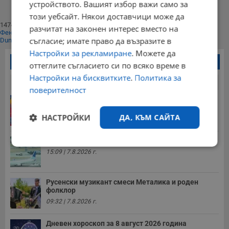
устройството. Вашият избор важи само за
⟩⟩
Край
този уебсайт. Някои доставчици може да
147402
разчитат на законен интерес вместо на
Фенове харесват
съгласие; имате право да възразите в
Dunavmost
Настройки за рекламиране
. Можете да
Най-четени новини
оттеглите съгласието си по всяко време в
Настройки на бисквитките
.
Политика за
24 часа
7 дни
30 дни
поверителност
Георги Рачев: Горещини до второ пришествие
10:15 | 7.8.2026 г.
НАСТРОЙКИ
ДА, КЪМ САЙТА
Американски военен самолет кацна в София
Строго
Ефективност
15:09 | 7.8.2026 г.
необходимо
Русенски музикант смеси Металика и роден
фолклор
Таргетиране
Функционалност
09:32 | 7.8.2026 г.
Дневен хороскоп за 8 август 2026 година