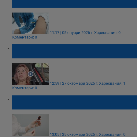
ваксини срещу HPV
11:17 | 05 януари 2026 г.
Харесвания: 0
Коментари: 0
Проф. Ива Христова: Пикът на грипа се
очаква в края на януари
12:59 | 27 октомври 2025 г.
Харесвания: 1
Коментари: 0
Здравното министерство планира
безплатни противогрипни ваксини за деца
13:05 | 25 октомври 2025 г.
Харесвания: 0