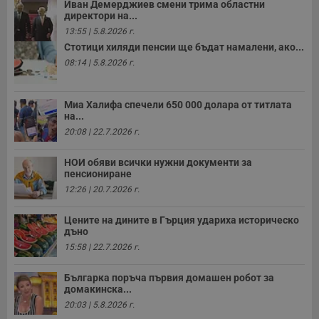
Иван Демерджиев смени трима областни
и
директори на...
п
A
13:55 | 5.8.2026 г.
т
е
Стотици хиляди пенсии ще бъдат намалени, ако...
д
08:14 | 5.8.2026 г.
н
п
с
у
Миа Халифа спечели 650 000 долара от титлата
и
ф
на...
н
20:08 | 22.7.2026 г.
м
Т
и
НОИ обяви всички нужни документи за
п
пенсиониране
у
з
12:26 | 20.7.2026 г.
б
VISITOR_PRIVACY_METADATA
5 месеца
Т
YouTube
Цените на дините в Гърция удариха историческо
4
с
.youtube.com
дъно
седмици
с
с
15:58 | 22.7.2026 г.
п
и
п
Българка поръча първия домашен робот за
т
домакинска...
в
20:03 | 5.8.2026 г.
с
з