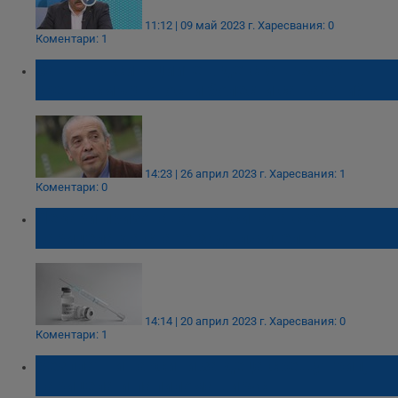
11:12 | 09 май 2023 г.
Харесвания: 0
Коментари: 1
Защо ваксинациите в детска възраст
срещу смъртоносни болести са важни?
14:23 | 26 април 2023 г.
Харесвания: 1
Коментари: 0
Лекари призовават ваксината срещу
варицела да стане задължителна
14:14 | 20 април 2023 г.
Харесвания: 0
Коментари: 1
Безплатни ваксини за деца срещу грип,
варицела и папилома вирус