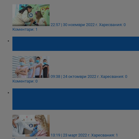
22:57 | 30 ноември 2022 г.
Харесвания: 0
Коментари: 1
САЩ включват Covid-ваксините в
имунизационния календар на децата
09:38 | 24 октомври 2022 г.
Харесвания: 0
Коментари: 0
Проверяват ваксинациите на децата от
Украйна преди да влязат в училищата и
детските градини
13:19 | 23 март 2022 г.
Харесвания: 1