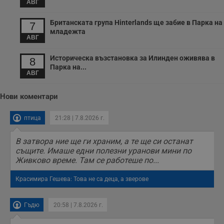
събиране на
АВГ
информация за
потребителското
поведение и
Британската група Hinterlands ще забие в Парка на
7
предпочитания.
младежта
Тази информация
АВГ
се използва, за да
се оптимизира
представянето на
Историческа възстановка за Илинден оживява в
8
уебсайта и да
Парка на...
направят
АВГ
рекламните
съобщения по-
важни за
Нови коментари
потребителя.
птица
21:28 | 7.8.2026 г.
В затвора ние ще ги храним, а те ще си останат
същите. Имаше едни полезни уранови мини по
Живково време. Там се работеше по...
Красимира Гешева: Това не са деца, а зверове
Гъдю
20:58 | 7.8.2026 г.