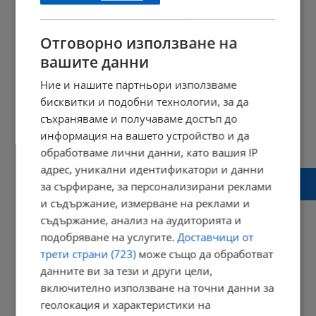
Отговорно използване на
вашите данни
Ние и нашите партньори използваме
бисквитки и подобни технологии, за да
съхраняваме и получаваме достъп до
информация на вашето устройство и да
обработваме лични данни, като вашия IP
адрес, уникални идентификатори и данни
Как ще се промени имунизационният
за сърфиране, за персонализирани реклами
календар?
и съдържание, измерване на реклами и
съдържание, анализ на аудиторията и
подобряване на услугите.
Доставчици от
трети страни (723)
може също да обработват
10:03 | 25 август 2019 г.
Харесвания: 0
Коментари: 0
данните ви за тези и други цели,
включително използване на точни данни за
Начало
⟨⟨
геолокация и характеристики на
1