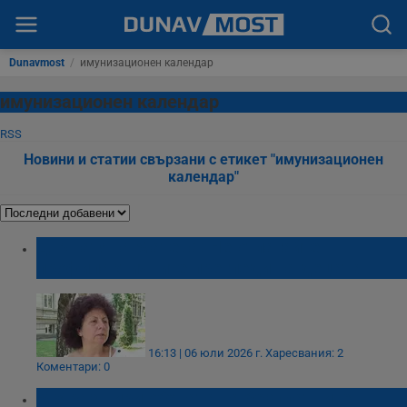
Dunavmost
/
имунизационен календар
имунизационен календар
RSS
Новини и статии свързани с етикет "имунизационен
календар"
Д-р Татяна Матева: Не отлагайте
профилактичните прегледи на децата
16:13 | 06 юли 2026 г.
Харесвания: 2
Коментари: 0
МЗ разшири обхвата на безплатните