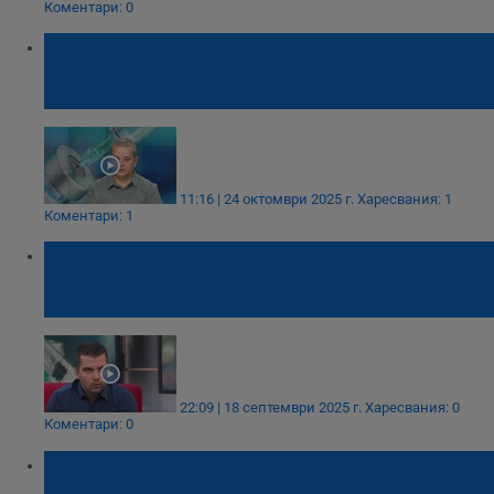
Коментари: 0
Д-р Мирослав Спасов: Задължителната
ваксинация може да унищожи варицелата
в България
11:16 | 24 октомври 2025 г.
Харесвания: 1
Коментари: 1
Д-р Илия Мангъров: Ваксината срещу
варицела спестява на децата 10 дни
боледуване
22:09 | 18 септември 2025 г.
Харесвания: 0
Коментари: 0
Ваксината срещу варицела става
задължителна от 2026 година