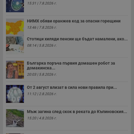
Некласифицирани
15:31 | 7.8.2026 г.
НИМХ обяви оранжев код за опасни горещини
13:46 | 7.8.2026 г.
Стотици хиляди пенсии ще бъдат намалени, ако...
08:14 | 5.8.2026 г.
Строго необходимо
Ефективност
Таргетиране
Функционалност
Некласифицирани
Българка поръча първия домашен робот за
домакинска...
Строго необходимите бисквитки позволяват основната
20:03 | 5.8.2026 г.
функционалност на уебсайта, като потребителско
влизане и управление на акаунта. Уебсайтът не може да
От 2 август влизат в сила нови правила при...
се използва правилно без строго необходими
бисквитки.
11:12 | 2.8.2026 г.
Валиден
Име
Доставчик
/
Домейн
О
до
Мъж загина след скок в реката до Къпиновския...
__RequestVerificationToken
Сесия
Т
Microsoft
15:20 | 4.8.2026 г.
п
Corporation
ф
www.dunavmost.com
з
п