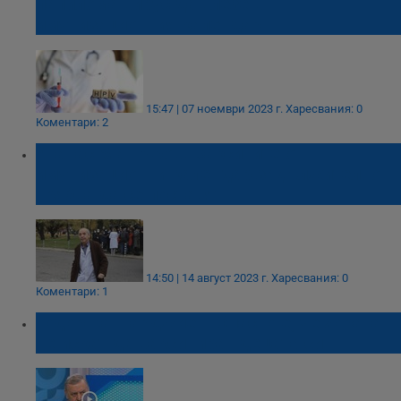
папилома вирус да влезе в
имунизационния календар
15:47 | 07 ноември 2023 г.
Харесвания: 0
Коментари: 2
Атанас Мангъров: Ваксините от
имунизационни календар задължително
трябва да се поставят
14:50 | 14 август 2023 г.
Харесвания: 0
Коментари: 1
Тодор Кантарджиев: Опасно е, че хората
не искат да ваксинират децата си