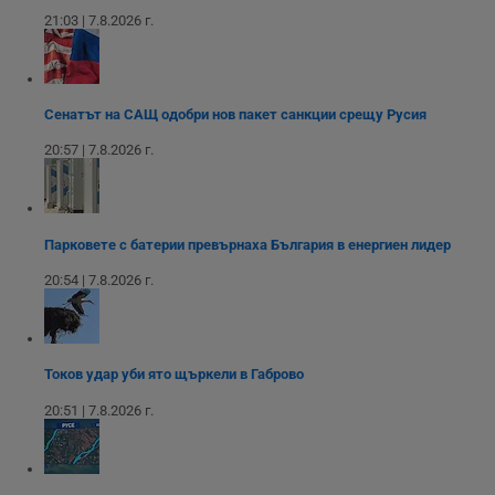
п
21:03 | 7.8.2026 г.
с
о
с
а
р
у
Сенатът на САЩ одобри нов пакет санкции срещу Русия
з
з
20:57 | 7.8.2026 г.
п
ASP.NET_SessionId
Сесия
Т
Microsoft
с
Corporation
D
www.dunavmost.com
п
Парковете с батерии превърнаха България в енергиен лидер
и
т
к
20:54 | 7.8.2026 г.
п
и
у
р
к
п
Токов удар уби ято щъркели в Габрово
д
д
20:51 | 7.8.2026 г.
п
у