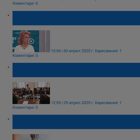
Коментари: 0
Проф. Ива Христова: Необходимо е 80%
покритие на новите задължителни ваксини
15:54 | 30 април 2025 г.
Харесвания: 1
Коментари: 0
Разширяват имунизационния календар с
нови ваксини
12:53 | 29 април 2025 г.
Харесвания: 1
Коментари: 0
Вписват ваксинациите в електронните ни
досиета