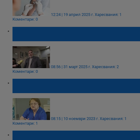
12:24 | 19 април 2025 г.
Харесвания: 1
Коментари: 0
Ангел Кунчев: Лошото при менингоковата
инфекция е, че има 12 щама
08:56 | 31 март 2025 г.
Харесвания: 2
Коментари: 0
Радка Аргирова: Пада ваксиналното
покритие за морбили
08:15 | 10 ноември 2023 г.
Харесвания: 1
Коментари: 1
Предлагат ваксината срещу човешки