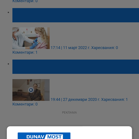
Коментари: 0
МЗ: Ваксината на Moderna може да бъде
прилагана на деца от 6 до 11 години
17:14 | 11 март 2022 г.
Харесвания: 0
Коментари: 1
БГ лекар в Германия: Това е една от най-
тестваните ваксини
19:44 | 27 декември 2020 г.
Харесвания: 1
Коментари: 0
РЕКЛАМА