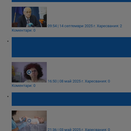
09:54 | 14 септември 2025 г.
Харесвания: 2
Коментари: 0
Д-р Татяна Матева подкрепя идеята
ваксината срещу менингит да стане
задължителна
16:50 | 08 май 2025 г.
Харесвания: 0
Коментари: 0
Варицела и менингококови инфекции
стават задължителни ваксини
21:36 | 03 май 2025 г.
Харесвания: 0