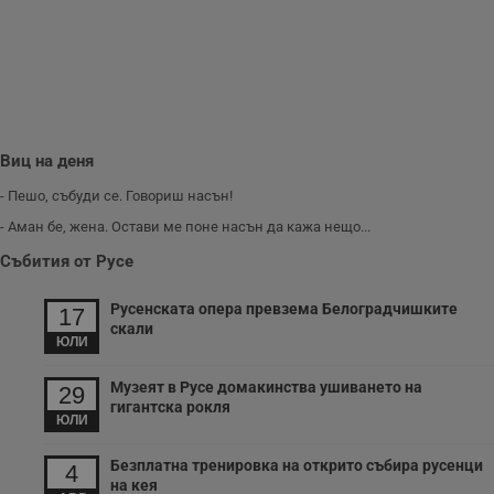
потребителите се
ангажират с
различни
елементи на
уебсайта по
време на етапите
на тестване.
Gdyn
1 година
Тази бисквитка се
Gemius
използва за
.hit.gemius.pl
събиране на
Виц на деня
анонимни
статистически
- Пешо, събуди се. Говориш насън!
данни, свързани с
посещенията в
- Аман бе, жена. Остави ме поне насън да кажа нещо...
уебсайта на
потребителя, като
Събития от Русе
броя на
посещенията,
средното време,
Русенската опера превзема Белоградчишките
прекарано на
17
уебсайта и какви
скали
страници са били
ЮЛИ
заредени. Целта е
да се подобри
Музеят в Русе домакинства ушиването на
съдържанието на
29
сайта и
гигантска рокля
потребителския
ЮЛИ
опит.
Безплатна тренировка на открито събира русенци
Gdynp
1 година
Тази бисквитка се
Gemius
4
използва с цел
.hit.gemius.pl
на кея