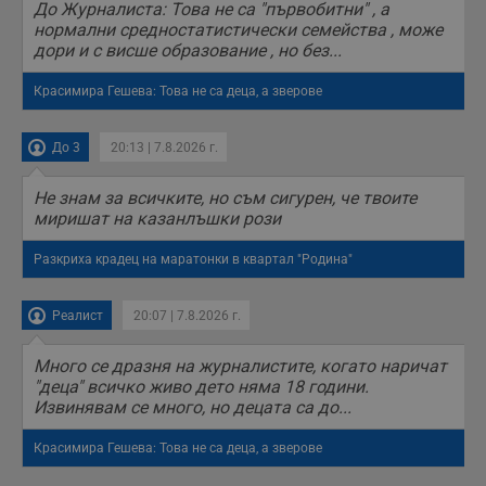
До Журналиста: Това не са "първобитни" , а
нормални средностатистически семейства , може
дори и с висше образование , но без...
Красимира Гешева: Това не са деца, а зверове
До 3
20:13 | 7.8.2026 г.
Не знам за всичките, но съм сигурен, че твоите
миришат на казанлъшки рози
Разкриха крадец на маратонки в квартал "Родина"
Реалист
20:07 | 7.8.2026 г.
Много се дразня на журналистите, когато наричат
"деца" всичко живо дето няма 18 години.
Извинявам се много, но децата са до...
Красимира Гешева: Това не са деца, а зверове