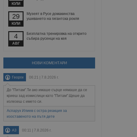
 уебсайт.
ЮЛИ
Музеят в Русе домакинства
29
ушиването на гигантска рокля
ЮЛИ
Описание
Безплатна тренировка на открито
4
събира русенци на кея
ребителски
елското поведение и
раници на сайта. Тя
яване на сайта. Тя
АВГ
не на прегледи на
формация, която е
взаимодействат с
нкционалност в целия
прекарано на
редпочитанията на
 сайтове; тя може
НОВИ КОМЕНТАРИ
остта на социалните
тора на сайта.
използва новата или
елски взаимодействия
Георги
06:21 | 7.8.2026 г.
нето и потребителския
До "Питам".Ти ако имаше сърце нямаше да се
рез събиране на данни
 помага за
криеш зад измислици като "Питам".Щеше да
отребителите се
излезеш с името си.
тапите на тестване.
Аспарух Илиев с остра реакция за
тистически данни,
изоставеното на пътя дете
 броя на посещенията,
 са били заредени.
елския опит.
A3
00:11 | 7.8.2026 г.
я за потребителското