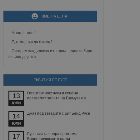
не, зададена от уеб
ВИЦ НА ДЕНЯ
 ASP.NET MVC
спре неразрешеното
т, известно като
тове. Той не съдържа
– Много е жега!
щожава при затваряне
– Е, колко пък да е жега?
ение на съгласието на
– Отварям хладилника и гледам – едната бира
ст за тяхното
изпила другата...
а данни за съгласието
ични политики и
антира, че техните
 сесии.
СЪБИТИЯ ОТ РУСЕ
аничаване между хората
а, за да се правят
хния уебсайт.
Гигантски костилки и семена
13
превземат залите на Екомузея в...
сигнализира на
ЮЛИ
 на бисквитките,
а съответствие и
Джаз под звездите с Биг Бенд Русе
14
ндарти и
ЮЛИ
ck и предоставя
требител използва
Русенската опера превзема
17
йният потребител може
Белоградчишките скали