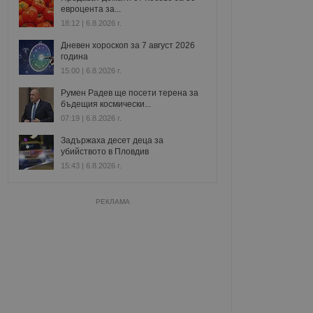
евроцента за...
18:12 | 6.8.2026 г.
Дневен хороскоп за 7 август 2026
година
15:00 | 6.8.2026 г.
Румен Радев ще посети терена за
бъдещия космически...
07:19 | 6.8.2026 г.
Задържаха десет деца за
убийството в Пловдив
15:43 | 6.8.2026 г.
РЕКЛАМА