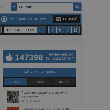
И
РУСЕНСКИ РЕПОРТЕРИ
СНИМАЙ
НОВИНИТЕ ВЧЕРА
107
147398
ФЕНОВЕ ХАРЕСВАТ
DUNAVMOST
НАЙ-ЧЕТЕНИ НОВИНИ
24 ЧАСА
7 ДНИ
30 ДНИ
Полицията спаси изоставено на
пътя момче
09:36 | 6.8.2026 г.
Продават домати от Косово за 30