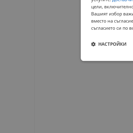
цели, включително
Вашият избор важи
вместо на съгласие
съгласието си по в
НАСТРОЙКИ
Строго
необходимо
Строго н
Строго необходимите б
на акаунта. Уебсайтът 