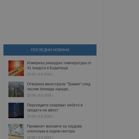
ПОСЛЕДНИ НОВИНИ
Измериха рекордна температура от
41 градуса в Будапеща
23:09 | 6.8.2026 г.
Отвориха магистрала "Тракия" след
часове блокада заради...
23:05 | 6.8.2026 г.
Персеидите озаряват небето в
средата на август
23:03 | 6.8.2026 г.
Променят вноските за трудова
злополука в седем сектора
22:58 | 6.8.2026 г.