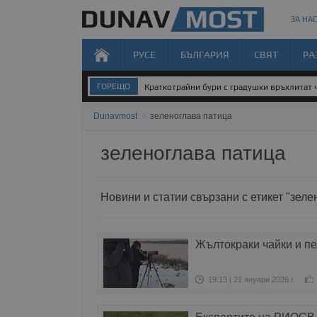
ЗА НАС
РУСЕ
БЪЛГАРИЯ
СВЯТ
РА
ГОРЕЩО
Краткотрайни бури с градушки връхлитат 
Dunavmost
/
зеленоглава патица
зеленоглава патица
Новини и статии свързани с етикет "зеле
Жълтокраки чайки и пе
19:13 | 21 януари 2026 г.