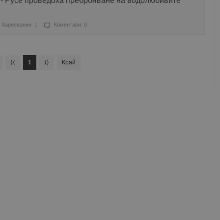
- Русе проведоха преброяване на водолюбивите
Харесвания: 1
Коментари: 0
⟨⟨
1
⟩⟩
Край