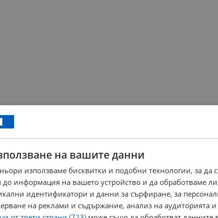
зползване на вашите данни
ньори използваме бисквитки и подобни технологии, за да 
 до информация на вашето устройство и да обработваме ли
никални идентификатори и данни за сърфиране, за персона
ерване на реклами и съдържание, анализ на аудиторията и
и от трети страни (723)
може също да обработват данните в