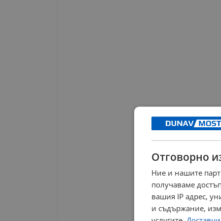
Отговорно и
Ние и нашите парт
получаваме достъп
вашия IP адрес, у
и съдържание, изм
услугите.
Доставчиц