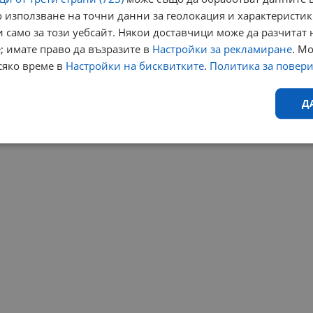
 използване на точни данни за геолокация и характеристик
 само за този уебсайт. Някои доставчици може да разчитат 
; имате право да възразите в
Настройки за рекламиране
. М
сяко време в
Настройки на бисквитките
.
Политика за повер
Д
Ефективност
Таргетиране
Функционалност
Н
еобходимо
Ефективност
Таргетиране
Функционалност
Неклас
исквитки позволяват основната функционалност на уебсайта, като потребителско
не може да се използва правилно без строго необходими бисквитки.