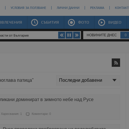
УСЛОВИЯ ЗА ПОЛЗВАНЕ
ЛИЧНИ ДАННИ
РЕКЛАМА
КОНТАКТ
ЗВЛЕЧЕНИЯ
СЪБИТИЯ
ФОТО
ВИДЕО
НОВИНИТЕ ДНЕС
0
части от България
ноглава патица"
ликани доминират в зимното небе над Русе
Харесвания: 1
Коментари: 0