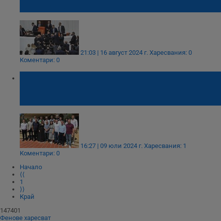
турския парламент
21:03 | 16 август 2024 г.
Харесвания: 0
Коментари: 0
Депутатите, подкрепящи Ахмед Доган,
бойкотират парламентарната група на
ДПС
16:27 | 09 юли 2024 г.
Харесвания: 1
Коментари: 0
Начало
⟨⟨
1
⟩⟩
Край
147401
Фенове харесват