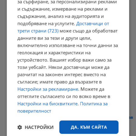
за сърфиране, за персонализирани реклами
и съдържание, измерване на реклами и
Сенатът на САЩ одобри нов пакет санкции срещу Русия
съдържание, анализ на аудиторията и
20:57 | 7.8.2026 г.
подобряване на услугите.
Доставчици от
трети страни (723)
може също да обработват
данните ви за тези и други цели,
включително използване на точни данни за
Парковете с батерии превърнаха България в енергиен лидер
геолокация и характеристики на
20:54 | 7.8.2026 г.
устройството. Вашият избор важи само за
този уебсайт. Някои доставчици може да
разчитат на законен интерес вместо на
съгласие; имате право да възразите в
Токов удар уби ято щъркели в Габрово
Настройки за рекламиране
. Можете да
20:51 | 7.8.2026 г.
оттеглите съгласието си по всяко време в
Настройки на бисквитките
.
Политика за
поверителност
Сателити показаха безпрецедентното пресъхване на река Дунав
НАСТРОЙКИ
ДА, КЪМ САЙТА
20:40 | 7.8.2026 г.
РЕКЛАМА