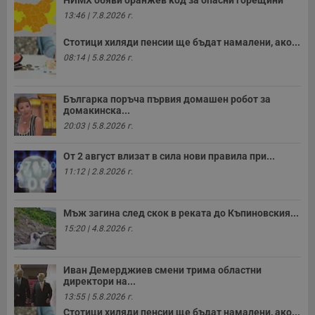
НИМХ обяви оранжев код за опасни горещини
13:46 | 7.8.2026 г.
Стотици хиляди пенсии ще бъдат намалени, ако...
08:14 | 5.8.2026 г.
Българка поръча първия домашен робот за
домакинска...
20:03 | 5.8.2026 г.
От 2 август влизат в сила нови правила при...
11:12 | 2.8.2026 г.
Мъж загина след скок в реката до Къпиновския...
15:20 | 4.8.2026 г.
Иван Демерджиев смени трима областни
директори на...
13:55 | 5.8.2026 г.
Стотици хиляди пенсии ще бъдат намалени, ако...