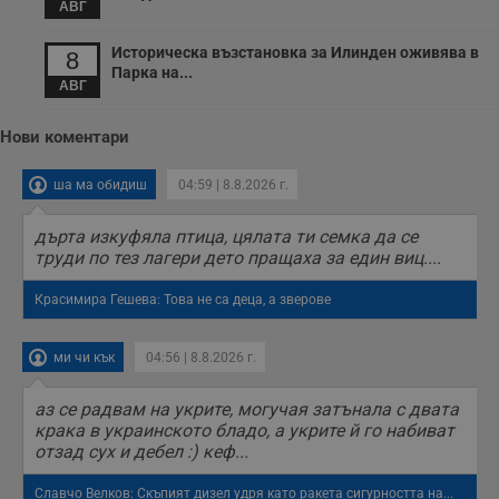
о
АВГ
у
п
о
Историческа възстановка за Илинден оживява в
8
и
Парка на...
т
АВГ
receive-cookie-deprecation
.hit.gemius.pl
1 година
Т
с
Нови коментари
с
н
н
ша ма обидиш
04:59 | 8.8.2026 г.
п
б
п
дърта изкуфяла птица, цялата ти семка да се
с
о
труди по тез лагери дето пращаха за един виц....
с
а
Красимира Гешева: Това не са деца, а зверове
р
у
з
з
ми чи кък
04:56 | 8.8.2026 г.
п
ASP.NET_SessionId
Сесия
Т
Microsoft
аз се радвам на укрите, могучая затънала с двата
с
Corporation
D
крака в украинското бладо, а укрите й го набиват
www.dunavmost.com
п
отзад сух и дебел :) кеф...
и
т
к
Славчо Велков: Скъпият дизел удря като ракета сигурността на...