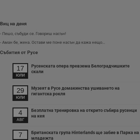
з
б
VISITOR_PRIVACY_METADATA
5 месеца
Т
YouTube
4
с
.youtube.com
седмици
с
Виц на деня
с
п
- Пешо, събуди се. Говориш насън!
и
п
- Аман бе, жена. Остави ме поне насън да кажа нещо...
т
в
Събития от Русе
с
з
с
Русенската опера превзема Белоградчишките
п
17
о
скали
р
ЮЛИ
п
н
Музеят в Русе домакинства ушиването на
п
29
к
гигантска рокля
ч
ЮЛИ
п
с
б
Безплатна тренировка на открито събира русенци
4
на кея
__cf_bm
29
Т
Cloudflare Inc.
АВГ
минути
с
.twitter.com
59
р
секунди
м
Британската група Hinterlands ще забие в Парка на
7
б
младежта