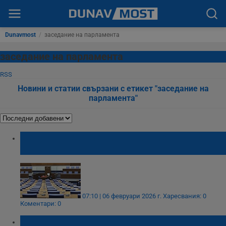
Dunavmost
/
заседание на парламента
заседание на парламента
RSS
Новини и статии свързани с етикет "заседание на
парламента"
Депутатите отмениха парламентарния
контрол заради преумора
07:10 | 06 февруари 2026 г.
Харесвания: 0
Коментари: 0
Двама депутати пострадаха при сбиване в