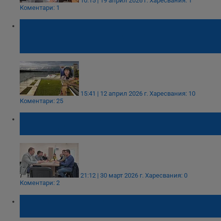
10:15 | 19 април 2026 г.
Харесвания: 1
Коментари: 1
Надежда Цекулова: Водачът на
"Прогресивна България" бетонира кея в
Русе
15:41 | 12 април 2026 г.
Харесвания: 10
Коментари: 25
ВМРО обеща рамо на "Прогресивна
България" за вота в Русе
21:12 | 30 март 2026 г.
Харесвания: 0
Коментари: 2
Петима парашутисти оглавиха партийните
листи в Русе