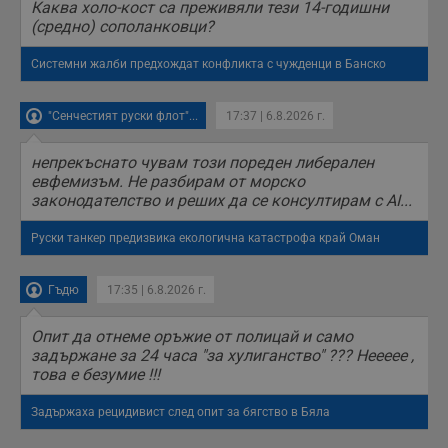
Каква холо-кост са преживяли тези 14-годишни
(средно) сополанковци?
Системни жалби предхождат конфликта с чужденци в Банско
"Сенчестият руски флот"...
17:37 | 6.8.2026 г.
непрекъснато чувам този пореден либерален
евфемизъм. Не разбирам от морско
законодателство и реших да се консултирам с AI...
Руски танкер предизвика екологична катастрофа край Оман
Гъдю
17:35 | 6.8.2026 г.
Опит да отнеме оръжие от полицай и само
задържане за 24 часа "за хулиганство" ??? Неееее ,
това е безумие !!!
Задържаха рецидивист след опит за бягство в Бяла