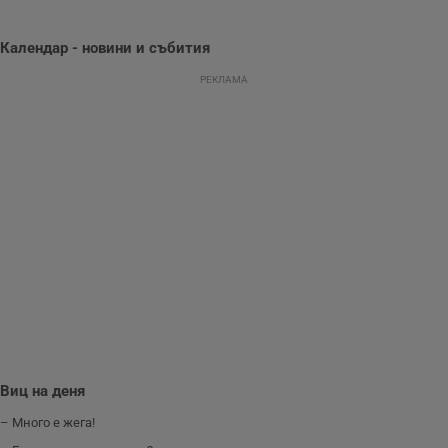
Youtube.
_sharedID_cst
.dunavmost.com
11
Тази бисквитка се
месеца 4
използва за
седмици
проследяване на
Календар - новини и събития
потребителски
взаимодействия и
РЕКЛАМА
ангажираност на
уебсайта за
подобряване на
обслужването и
потребителския
опит.
Gtest
1
Тази бисквитка се
Gemius
седмица
използва за A/B
.hit.gemius.pl
тестване на
уебсайта чрез
събиране на
данни за
поведението и
взаимодействието
на посетителите.
Той помага за
подобряване на
потребителския
опит, като
разбира как
потребителите се
Виц на деня
ангажират с
различни
елементи на
– Много е жега!
уебсайта по