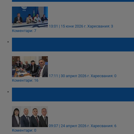
13:01 | 15 юни 2026 г.
Харесвания: 3
Коментари: 7
Новите депутати от Русе влязоха в
парламента
17:11 | 30 април 2026 г.
Харесвания: 0
Коментари: 16
"Прогресивна България" вкарва четирима
депутати от Русе
09:07 | 24 април 2026 г.
Харесвания: 6
Коментари: 0