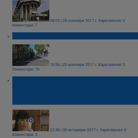
08:02 | 24 ноември 2017 г.
Харесвания: 3
Коментари: 7
Улица „Славянска“ ще бъде асфалтирана!
10:56 | 23 ноември 2017 г.
Харесвания: 2
Коментари: 16
Архитект Бучуковска: Трябват по-строги
правила за недобросъвестните
собственици на сгради - паметници на
културата
22:40 | 03 октомври 2017 г.
Харесвания: 0
Коментари: 2