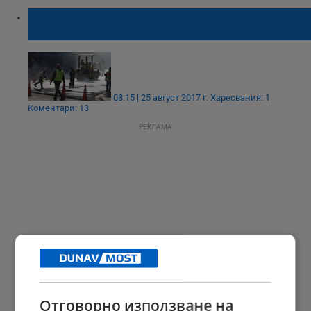
Списък на улиците, които ще се
ремонтират
08:15 | 25 август 2017 г.
Харесвания: 1
Коментари: 13
РЕКЛАМА
Отговорно използване на