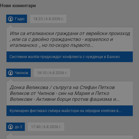
Тази информация
Нови коментари
се използва, за да
се оптимизира
представянето на
уебсайта и да
Гъдю
18:23 | 6.8.2026 г.
направят
рекламните
съобщения по-
Или са италиански граждани от еврейски произход
важни за
, или са с двойно гражданство - израелско и
потребителя.
италианско ., но по-скоро първото...
Системни жалби предхождат конфликта с чужденци в Банско
Чилнов
18:10 | 6.8.2026 г.
Донка Великова / съпруга на Стефан Петков
Великов от Чилнов - син на Мария и Петко
Великови - Активни борци против фашизма и...
Кулинарен фестивал събира майстори на обредни хлябове в...
до 2
17:40 | 6.8.2026 г.