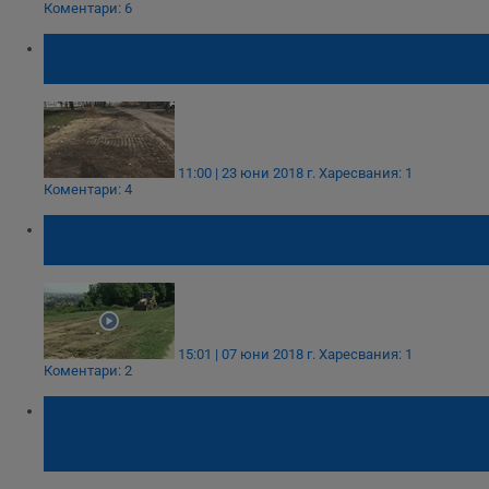
Коментари: 6
Пред тенис кортовете в парка няма да има
зона за паркиране
11:00 | 23 юни 2018 г.
Харесвания: 1
Коментари: 4
Панорамната площадка на Левента ще
посрещне първите си гости през август
15:01 | 07 юни 2018 г.
Харесвания: 1
Коментари: 2
Колко пари получават общински
служители за управление на строителните
проекти в Русе