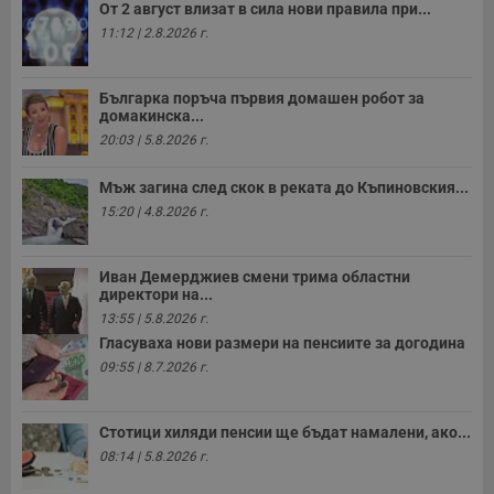
От 2 август влизат в сила нови правила при...
11:12 | 2.8.2026 г.
Строго необходимо
Ефективност
Българка поръча първия домашен робот за
домакинска...
Таргетиране
Функционалност
20:03 | 5.8.2026 г.
Некласифицирани
Мъж загина след скок в реката до Къпиновския...
Строго необходимите бисквитки позволяват основната
15:20 | 4.8.2026 г.
функционалност на уебсайта, като потребителско
влизане и управление на акаунта. Уебсайтът не може да
се използва правилно без строго необходими
бисквитки.
Иван Демерджиев смени трима областни
директори на...
Валиден
Име
Доставчик
/
Домейн
О
до
13:55 | 5.8.2026 г.
Гласуваха нови размери на пенсиите за догодина
__RequestVerificationToken
Сесия
Т
Microsoft
п
09:55 | 8.7.2026 г.
Corporation
ф
www.dunavmost.com
з
п
и
Стотици хиляди пенсии ще бъдат намалени, ако...
п
08:14 | 5.8.2026 г.
A
т
е