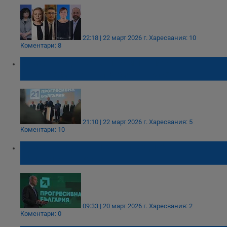
22:18 | 22 март 2026 г.
Харесвания: 10
Коментари: 8
Румен Радев откри кампанията на
„Прогресивна България“ в Русе
21:10 | 22 март 2026 г.
Харесвания: 5
Коментари: 10
Румен Радев започва предизборната си
обиколка от Русе
09:33 | 20 март 2026 г.
Харесвания: 2
Коментари: 0