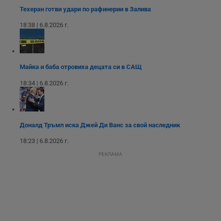
р
Техеран готви удари по рафинерии в Залива
у
з
18:38 | 6.8.2026 г.
з
п
ASP.NET_SessionId
Сесия
Т
Microsoft
с
Corporation
D
www.dunavmost.com
Майка и баба отровиха децата си в САЩ
п
и
т
18:34 | 6.8.2026 г.
к
п
и
у
р
к
Доналд Тръмп иска Джей Ди Ванс за свой наследник
п
д
18:23 | 6.8.2026 г.
д
п
РЕКЛАМА
у
Доставчик
/
Валиден
Валиден
Име
Име
Доставчик
/
Домейн
Описание
Описание
Домейн
Доставчик
/
до
Валиден
до
Име
Описание
Домейн
до