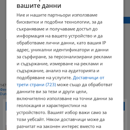
вашите данни
Ние и нашите партньори използваме
Русе с нов устройствен план
бисквитки и подобни технологии, за да
съхраняваме и получаваме достъп до
информация на вашето устройство и да
обработваме лични данни, като вашия IP
14:06 | 14 февруари 2017 г.
Харесвания: 0
адрес, уникални идентификатори и данни
Коментари: 3
за сърфиране, за персонализирани реклами
Начало
и съдържание, измерване на реклами и
⟨⟨
1
съдържание, анализ на аудиторията и
⟩⟩
подобряване на услугите.
Доставчици от
Край
трети страни (723)
може също да обработват
147398
Фенове харесват
данните ви за тези и други цели,
Dunavmost
включително използване на точни данни за
геолокация и характеристики на
Най-четени новини
устройството. Вашият избор важи само за
24 часа
7 дни
30 дни
този уебсайт. Някои доставчици може да
разчитат на законен интерес вместо на
Българка поръча първия домашен робот за