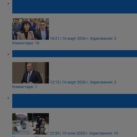
Живка Бучуковска поведе „Прогресивна
България“ в Русе
18:21 | 16 март 2026 г.
Харесвания: 0
Коментари: 16
Румен Радев обяви водачите на листите си
12:13 | 16 март 2026 г.
Харесвания: 2
Коментари: 1
Инвестиция за милиони с пейки за
лилипути
22:35 | 19 юли 2020 г.
Харесвания: 14