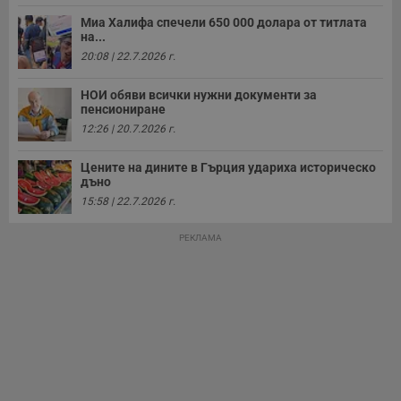
д
н
Миа Халифа спечели 650 000 долара от титлата
п
на...
с
20:08 | 22.7.2026 г.
у
и
ф
НОИ обяви всички нужни документи за
н
пенсиониране
м
Т
12:26 | 20.7.2026 г.
и
п
у
Цените на дините в Гърция удариха историческо
з
дъно
б
15:58 | 22.7.2026 г.
VISITOR_PRIVACY_METADATA
5 месеца
Т
YouTube
4
с
.youtube.com
седмици
с
РЕКЛАМА
с
п
и
п
т
в
с
з
с
п
о
р
п