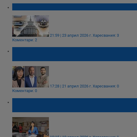
ЦИК обяви кои са депутатите от Русе
21:59 | 23 април 2026 г.
Харесвания: 3
Коментари: 2
Кои са кандидатите с най-много
преференции в Русе?
17:28 | 21 април 2026 г.
Харесвания: 0
Коментари: 0
Живка Бучуковска: Очаквам над 65
процента активност