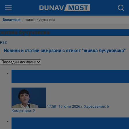
Dunavmost
/
живка бучуковска
живка бучуковска
RSS
Новини и статии свързани с етикет "живка бучуковска"
Живка Бучуковска предлага ремонт на
закона за паметниците на културата
17:58 | 15 юни 2026 г.
Харесвания: 6
Коментари: 2
Живка Бучуковска: Разработват
високоскоростен път Русе - Букурещ