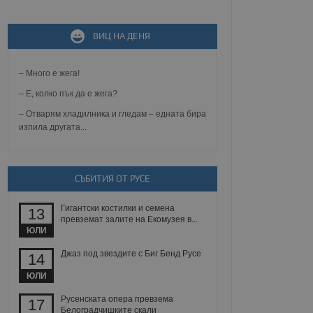
ВИЦ НА ДЕНЯ
не, зададена от уеб
 ASP.NET MVC
спре неразрешеното
т, известно като
– Много е жега!
тове. Той не съдържа
щожава при затваряне
– Е, колко пък да е жега?
– Отварям хладилника и гледам – едната бира
ение на съгласието на
ст за тяхното
изпила другата...
а данни за съгласието
ични политики и
антира, че техните
 сесии.
СЪБИТИЯ ОТ РУСЕ
аничаване между хората
а, за да се правят
хния уебсайт.
Гигантски костилки и семена
13
превземат залите на Екомузея в...
ЮЛИ
сигнализира на
 на бисквитките,
Джаз под звездите с Биг Бенд Русе
а съответствие и
14
ндарти и
ЮЛИ
ck и предоставя
Русенската опера превзема
17
требител използва
Белоградчишките скали