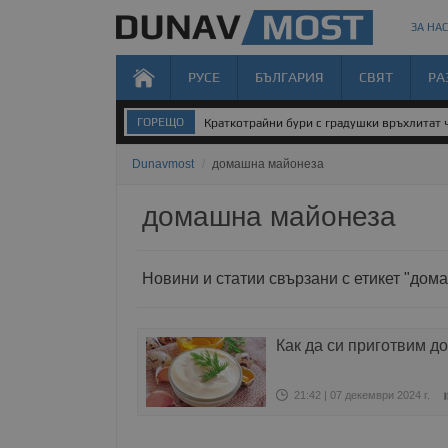
ЗА НАС
РУСЕ
БЪЛГАРИЯ
СВЯТ
РА
ГОРЕЩО
Краткотрайни бури с градушки връхлитат 
Dunavmost
/
домашна майонеза
домашна майонеза
Новини и статии свързани с етикет "до
Как да си приготвим 
21:42 | 07 декември 2024 г.