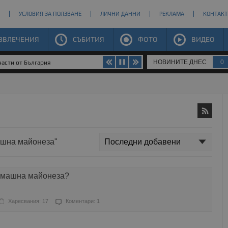
УСЛОВИЯ ЗА ПОЛЗВАНЕ
ЛИЧНИ ДАННИ
РЕКЛАМА
КОНТАКТ
ЗВЛЕЧЕНИЯ
СЪБИТИЯ
ФОТО
ВИДЕО
НОВИНИТЕ ДНЕС
0
части от България
машна майонеза"
домашна майонеза?
Харесвания: 17
Коментари: 1