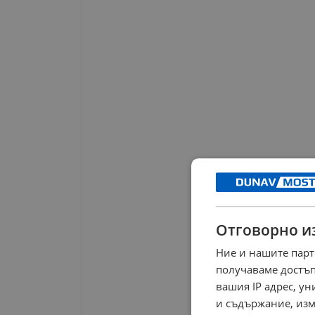
Отговорно и
Ние и нашите парт
получаваме достъп
вашия IP адрес, у
и съдържание, изм