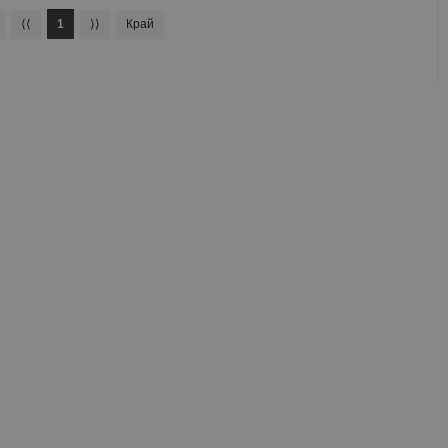
⟨⟨
1
⟩⟩
Край