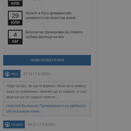
йният потребител може
ЮЛИ
 уебсайт.
Музеят в Русе домакинства
29
ушиването на гигантска рокля
ЮЛИ
Описание
Безплатна тренировка на открито
4
събира русенци на кея
ребителски
елското поведение и
АВГ
раници на сайта. Тя
яване на сайта. Тя
не на прегледи на
формация, която е
взаимодействат с
нкционалност в целия
прекарано на
редпочитанията на
НОВИ КОМЕНТАРИ
 сайтове; тя може
остта на социалните
тора на сайта.
използва новата или
елски взаимодействия
Max
07:51 | 7.8.2026 г.
нето и потребителския
Айде на бас, че ще ги вдигнат. Вече като нямаш
рез събиране на данни
база за сравнение, лекичко ще ги завшат, и още
 помага за
веднъж ще ни одерат кожите....
отребителите се
тапите на тестване.
Николай Вълканов: Премахването на двойното
тистически данни,
обозначаване няма...
 броя на посещенията,
 са били заредени.
елския опит.
Георги
06:21 | 7.8.2026 г.