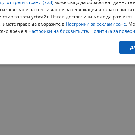
и от трети страни (723)
може също да обработват данните в
 използване на точни данни за геолокация и характеристик
 само за този уебсайт. Някои доставчици може да разчитат 
; имате право да възразите в
Настройки за рекламиране
. М
сяко време в
Настройки на бисквитките
.
Политика за повер
Д
Ефективност
Таргетиране
Функционалност
Н
еобходимо
Ефективност
Таргетиране
Функционалност
Неклас
исквитки позволяват основната функционалност на уебсайта, като потребителско
не може да се използва правилно без строго необходими бисквитки.