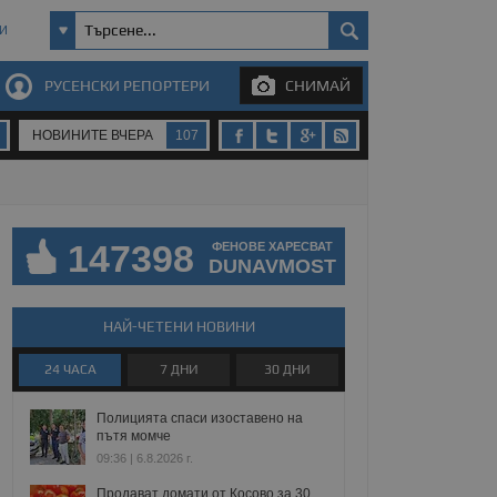
И
РУСЕНСКИ РЕПОРТЕРИ
СНИМАЙ
НОВИНИТЕ ВЧЕРА
107
147398
ФЕНОВЕ ХАРЕСВАТ
DUNAVMOST
НАЙ-ЧЕТЕНИ НОВИНИ
24 ЧАСА
7 ДНИ
30 ДНИ
Полицията спаси изоставено на
пътя момче
09:36 | 6.8.2026 г.
Продават домати от Косово за 30