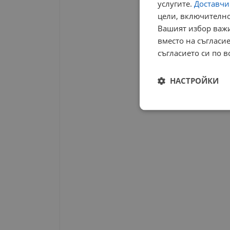
услугите.
Доставчиц
цели, включително
Вашият избор важи
вместо на съгласие
съгласието си по в
НАСТРОЙКИ
Строго
необходимо
Строго н
Строго необходимите б
на акаунта. Уебсайтът 