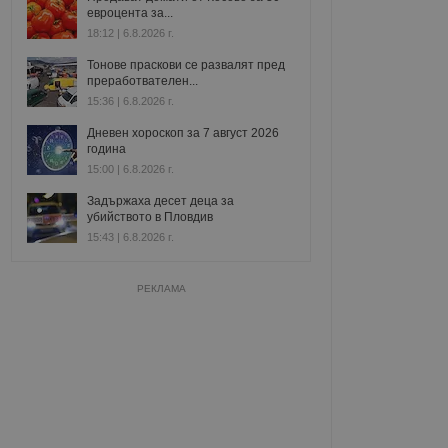
евроцента за...
18:12 | 6.8.2026 г.
Тонове праскови се развалят пред
преработвателен...
15:36 | 6.8.2026 г.
Дневен хороскоп за 7 август 2026
година
15:00 | 6.8.2026 г.
Задържаха десет деца за
убийството в Пловдив
15:43 | 6.8.2026 г.
РЕКЛАМА