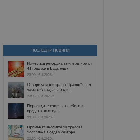
ПОСЛЕДНИ НОВИНИ
Измериха рекордна температура от
41 градуса в Будапеща
23:09 | 6.8.2026 г.
Отвориха магистрала "Тракия" след
часове блокада заради...
23:05 | 6.8.2026 г.
Персеидите озаряват небето в
средата на август
23:03 | 6.8.2026 г.
Променят вноските за трудова
злополука в седем сектора
22:58 | 6.8.2026 г.