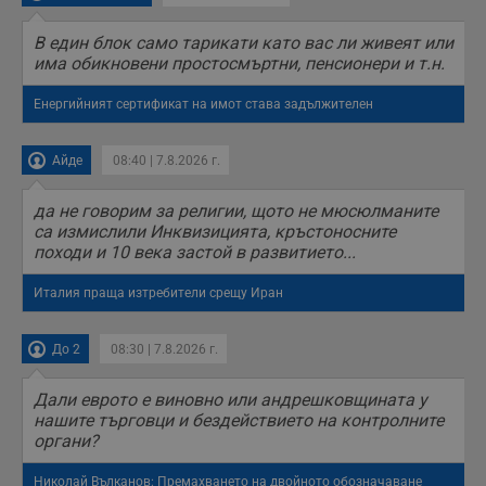
н
н
п
В един блок само тарикати като вас ли живеят или
б
има обикновени простосмъртни, пенсионери и т.н.
п
с
о
Енергийният сертификат на имот става задължителен
с
а
р
у
Айде
08:40 | 7.8.2026 г.
з
з
п
да не говорим за религии, щото не мюсюлманите
са измислили Инквизицията, кръстоносните
ASP.NET_SessionId
Сесия
Т
Microsoft
с
Corporation
походи и 10 века застой в развитието...
D
www.dunavmost.com
п
и
Италия праща изтребители срещу Иран
т
к
п
До 2
08:30 | 7.8.2026 г.
и
у
р
Дали еврото е виновно или андрешковщината у
к
п
нашите търговци и бездействието на контролните
д
органи?
д
п
у
Николай Вълканов: Премахването на двойното обозначаване