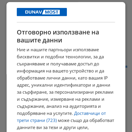
09:56 | 7.8.2026 г.
Отговорно използване на
Разказ на бащата на сваленото от автобус момче
вашите данни
09:53 | 7.8.2026 г.
Ние и нашите партньори използваме
бисквитки и подобни технологии, за да
съхраняваме и получаваме достъп до
“Възраждане”: Не пипайте Центъра за асистирана репродукция
информация на вашето устройство и да
09:47 | 7.8.2026 г.
обработваме лични данни, като вашия IP
адрес, уникални идентификатори и данни
за сърфиране, за персонализирани реклами
и съдържание, измерване на реклами и
ЕЦТП предлага мерки срещу туризма за шофьорски книжки
съдържание, анализ на аудиторията и
09:40 | 7.8.2026 г.
подобряване на услугите.
Доставчици от
трети страни (723)
може също да обработват
данните ви за тези и други цели,