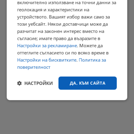
включително използване на точни данни за
Глобиха Meta с 567 милиона долара
геолокация и характеристики на
09:34 | 7.8.2026 г.
устройството. Вашият избор важи само за
РЕКЛАМА
този уебсайт. Някои доставчици може да
разчитат на законен интерес вместо на
съгласие; имате право да възразите в
Настройки за рекламиране
. Можете да
оттеглите съгласието си по всяко време в
Настройки на бисквитките
.
Политика за
поверителност
НАСТРОЙКИ
ДА, КЪМ САЙТА
Строго
Ефективност
необходимо
Таргетиране
Функционалност