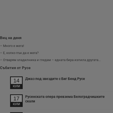
п
Corporation
ф
www.dunavmost.com
з
п
и
п
A
т
е
д
н
Виц на деня
п
с
– Много е жега!
у
и
– Е, колко пък да е жега?
ф
н
– Отварям хладилника и гледам – едната бира изпила другата...
м
Т
и
Събития от Русе
п
у
з
Джаз под звездите с Биг Бенд Русе
14
б
ЮЛИ
VISITOR_PRIVACY_METADATA
5 месеца
Т
YouTube
4
с
.youtube.com
седмици
с
Русенската опера превзема Белоградчишките
17
с
скали
п
ЮЛИ
и
п