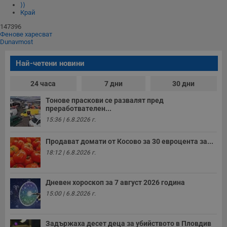
⟩⟩
Край
147396
Фенове харесват
Dunavmost
Най-четени новини
24 часа
7 дни
30 дни
Тонове праскови се развалят пред
преработвателен...
15:36 | 6.8.2026 г.
Продават домати от Косово за 30 евроцента за...
18:12 | 6.8.2026 г.
Дневен хороскоп за 7 август 2026 година
15:00 | 6.8.2026 г.
Задържаха десет деца за убийството в Пловдив