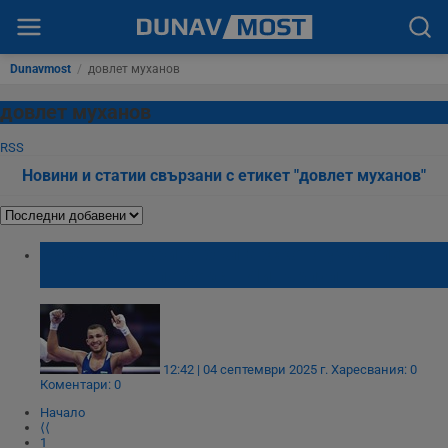
Dunavmost
/
довлет муханов
довлет муханов
RSS
Новини и статии свързани с етикет "довлет муханов"
Русенец открива българското участие на
Световното по бокс в Ливърпул
12:42 | 04 септември 2025 г.
Харесвания: 0
Коментари: 0
Начало
⟨⟨
1