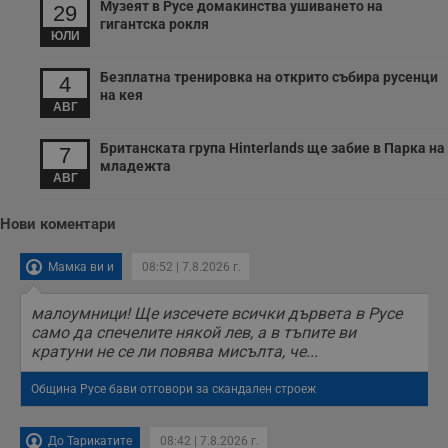
т
Музеят в Русе домакинства ушиването на
29
в
гигантска рокля
с
ЮЛИ
з
с
п
Безплатна тренировка на открито събира русенци
4
о
на кея
р
АВГ
п
н
п
Британската група Hinterlands ще забие в Парка на
7
к
младежта
ч
АВГ
п
с
б
Нови коментари
__cf_bm
29
Т
Cloudflare Inc.
минути
с
.twitter.com
Мамка ви и
08:52 | 7.8.2026 г.
59
р
секунди
м
б
о
малоумници! Ще изсечете всички дървета в Русе
у
само да спечелите някой лев, а в тъпите ви
п
кратуни не се ли повява мисълта, че...
о
и
т
Община Русе бави отговори за скандален строеж
receive-cookie-deprecation
.hit.gemius.pl
1 година
Т
с
с
До Тарикатите
08:42 | 7.8.2026 г.