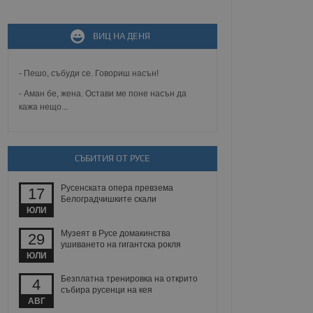
не, зададена от уеб
ВИЦ НА ДЕНЯ
 ASP.NET MVC
спре неразрешеното
т, известно като
- Пешо, събуди се. Говориш насън!
тове. Той не съдържа
щожава при затваряне
- Аман бе, жена. Остави ме поне насън да
кажа нещо...
ение на съгласието на
ст за тяхното
а данни за съгласието
ични политики и
антира, че техните
СЪБИТИЯ ОТ РУСЕ
 сесии.
аничаване между хората
Русенската опера превзема
17
а, за да се правят
Белоградчишките скали
хния уебсайт.
ЮЛИ
сигнализира на
Музеят в Русе домакинства
29
 на бисквитките,
ушиването на гигантска рокля
а съответствие и
ЮЛИ
ндарти и
Безплатна тренировка на открито
4
събира русенци на кея
ck и предоставя
АВГ
требител използва
йният потребител може