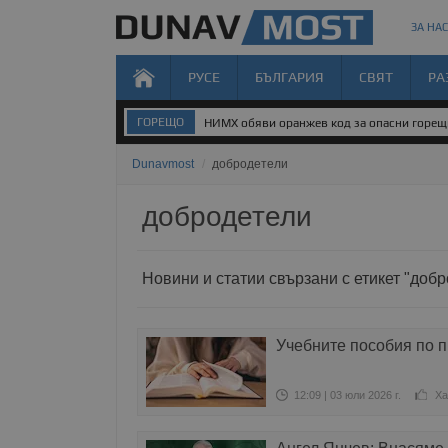
ЗА НАС
РУСЕ
БЪЛГАРИЯ
СВЯТ
РА
ГОРЕЩО
НИМХ обяви оранжев код за опасни горе
Dunavmost
/
добродетели
добродетели
Новини и статии свързани с етикет "доб
Учебните пособия по пр
12:09 | 03 юли 2026 г.
Ха