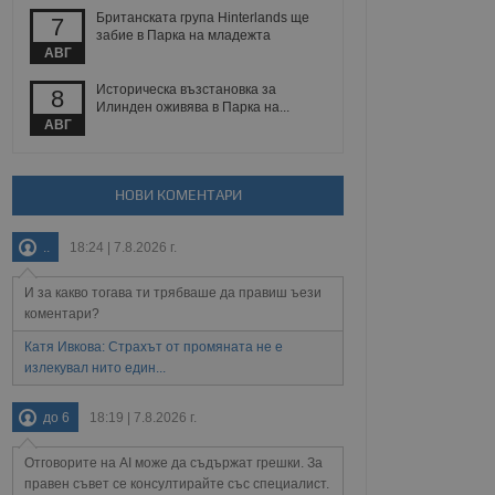
 уебсайт.
Британската група Hinterlands ще
7
забие в Парка на младежта
АВГ
Историческа възстановка за
8
Описание
Илинден оживява в Парка на...
АВГ
ребителски
елското поведение и
раници на сайта. Тя
яване на сайта. Тя
не на прегледи на
формация, която е
взаимодействат с
нкционалност в целия
прекарано на
НОВИ КОМЕНТАРИ
редпочитанията на
 сайтове; тя може
остта на социалните
тора на сайта.
използва новата или
..
18:24 | 7.8.2026 г.
елски взаимодействия
нето и потребителския
И за какво тогава ти трябваше да правиш ъези
коментари?
рез събиране на данни
Катя Ивкова: Страхът от промяната не е
 помага за
отребителите се
излекувал нито един...
тапите на тестване.
тистически данни,
до 6
18:19 | 7.8.2026 г.
 броя на посещенията,
 са били заредени.
елския опит.
Отговорите на AI може да съдържат грешки. За
правен съвет се консултирайте със специалист.
я за потребителското