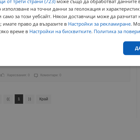
и от трети страни (723)
може също да обработват данните в
 използване на точни данни за геолокация и характеристик
Харесвания: 1
Коментари: 0
 само за този уебсайт. Някои доставчици може да разчитат 
; имате право да възразите в
Настройки за рекламиране
. М
съвършенство има 33 стъпала
сяко време в
Настройки на бисквитките
.
Политика за повер
аресвания: 0
Коментари: 0
Д
християнските добродетели
Ефективност
Таргетиране
Функционалност
Н
Харесвания: 0
Коментари: 0
⟨⟨
1
⟩⟩
Край
еобходимо
Ефективност
Таргетиране
Функционалност
Неклас
исквитки позволяват основната функционалност на уебсайта, като потребителско
не може да се използва правилно без строго необходими бисквитки.