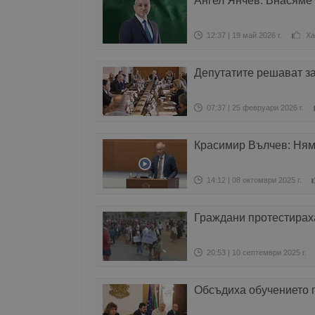
Ангел Янчев: Внасяме 
12:37 | 19 май 2026 г.
Ха
Депутатите решават за
07:37 | 25 февруари 2026 г.
Красимир Вълчев: Няма
14:12 | 08 октомври 2025 г.
Граждани протестирах
20:53 | 10 септември 2025 г.
Обсъдиха обучението п