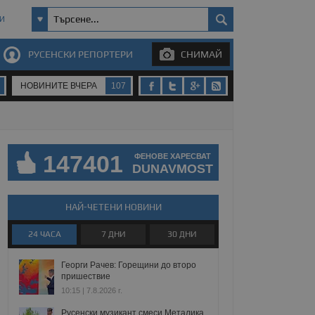
И
РУСЕНСКИ РЕПОРТЕРИ
СНИМАЙ
НОВИНИТЕ ВЧЕРА
107
147401
ФЕНОВЕ ХАРЕСВАТ
DUNAVMOST
НАЙ-ЧЕТЕНИ НОВИНИ
24 ЧАСА
7 ДНИ
30 ДНИ
Георги Рачев: Горещини до второ
пришествие
10:15 | 7.8.2026 г.
Русенски музикант смеси Металика