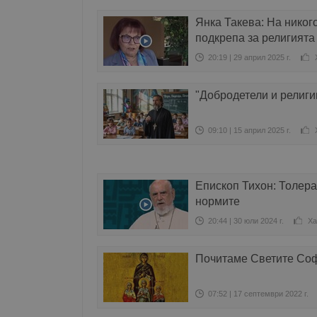
Янка Такева: На никого
подкрепа за религията
20:19 | 29 април 2025 г.
"Добродетели и религ
09:10 | 15 април 2025 г.
Епископ Тихон: Толера
нормите
20:44 | 30 юли 2024 г.
Ха
Почитаме Светите Соф
07:52 | 17 септември 2022 г.