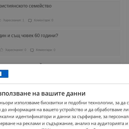
ристиянското семейство
Харесвания: 1
Коментари: 0
дин и същ човек 60 години?
Харесвания: 0
Коментари: 0
ристиянското семейство
Харесвания: 2
Коментари: 0
зползване на вашите данни
детелите на дедите ни се оказаха по-силни от
те сили!
ньори използваме бисквитки и подобни технологии, за да 
 до информация на вашето устройство и да обработваме ли
Харесвания: 3
Коментари: 1
никални идентификатори и данни за сърфиране, за персона
ерване на реклами и съдържание, анализ на аудиторията и
е не е мачо