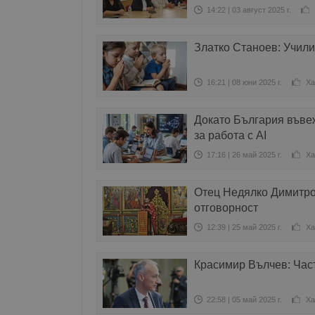
14:22 | 03 август 2025 г.
Златко Станоев: Учили
16:21 | 08 юни 2025 г.
Ха
Докато България въвеж
за работа с AI
17:16 | 26 май 2025 г.
Ха
Отец Недялко Димитров
отговорност
12:39 | 25 май 2025 г.
Ха
Красимир Вълчев: Час
22:58 | 05 май 2025 г.
Ха