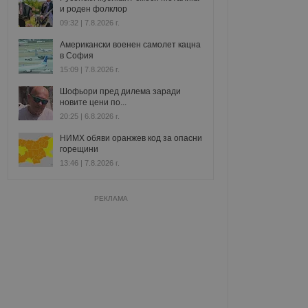
и роден фолклор
09:32 | 7.8.2026 г.
Американски военен самолет кацна
в София
15:09 | 7.8.2026 г.
Шофьори пред дилема заради
новите цени по...
20:25 | 6.8.2026 г.
НИМХ обяви оранжев код за опасни
горещини
13:46 | 7.8.2026 г.
РЕКЛАМА