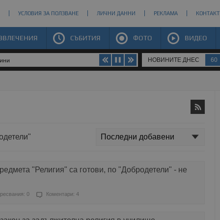
УСЛОВИЯ ЗА ПОЛЗВАНЕ
ЛИЧНИ ДАННИ
РЕКЛАМА
КОНТАКТ
ЗВЛЕЧЕНИЯ
СЪБИТИЯ
ФОТО
ВИДЕО
НОВИНИТЕ ДНЕС
60
щини
родетели"
едмета "Религия" са готови, по "Добродетели" - не
ресвания: 0
Коментари: 4