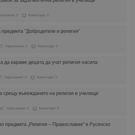
закон за задължителна религия в училище
ресвания: 0
Коментари: 0
 предмета "Добродетели и религия"
Харесвания: 0
Коментари: 0
 да караме децата да учат религия насила
Харесвания: 0
Коментари: 2
а срещу въвеждането на религия в училище
Харесвания: 3
Коментари: 0
о предмета „Религия – Православие“ в Русенско