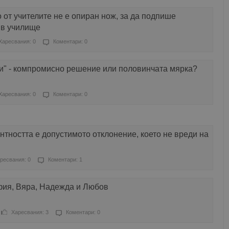
 от учителите не е опиран нож, за да подпише
 в училище
Харесвания: 0
Коментари: 0
ии" - компромисно решение или половинчата мярка?
Харесвания: 0
Коментари: 0
нтността е допустимото отклонение, което не вреди на
ресвания: 0
Коментари: 1
ия, Вяра, Надежда и Любов
Харесвания: 3
Коментари: 0