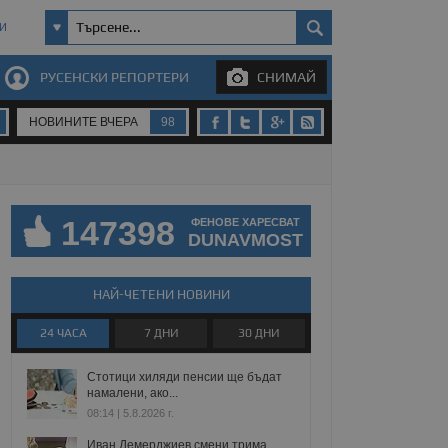
И
РУСЕНСКИ РЕПОРТЕРИ
СНИМАЙ
НОВИНИТЕ ВЧЕРА
98
147398
ФЕНОВЕ ХАРЕСВАТ
DUNAVMOST
НАЙ-ЧЕТЕНИ НОВИНИ
24 ЧАСА
7 ДНИ
30 ДНИ
Стотици хиляди пенсии ще бъдат
намалени, ако...
08:14 | 5.8.2026 г.
Иван Демерджиев смени трима