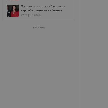
Парламентът плаща 6 милиона
евро обезщетение на Баневи
22:33 | 5.8.2026 г.
РЕКЛАМА