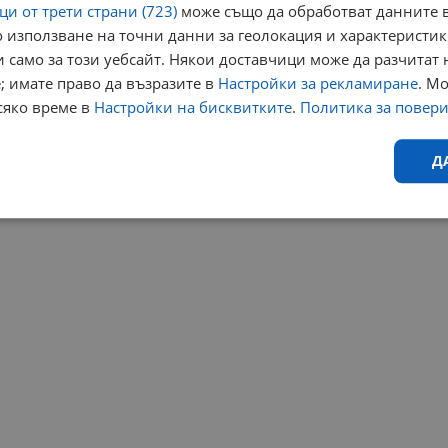
⟨⟨
1
⟩⟩
Край
и от трети страни (723)
може също да обработват данните в
 използване на точни данни за геолокация и характеристик
 само за този уебсайт. Някои доставчици може да разчитат 
; имате право да възразите в
Настройки за рекламиране
. М
сяко време в
Настройки на бисквитките
.
Политика за повер
Д
Ефективност
Таргетиране
Функционалност
Н
еобходимо
Ефективност
Таргетиране
Функционалност
Неклас
исквитки позволяват основната функционалност на уебсайта, като потребителско
не може да се използва правилно без строго необходими бисквитки.