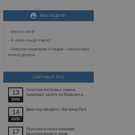
ВИЦ НА ДЕНЯ
не, зададена от уеб
 ASP.NET MVC
спре неразрешеното
т, известно като
– Много е жега!
тове. Той не съдържа
щожава при затваряне
– Е, колко пък да е жега?
– Отварям хладилника и гледам – едната бира
ение на съгласието на
изпила другата...
ст за тяхното
а данни за съгласието
ични политики и
антира, че техните
 сесии.
СЪБИТИЯ ОТ РУСЕ
аничаване между хората
а, за да се правят
Гигантски костилки и семена
хния уебсайт.
13
превземат залите на Екомузея в...
ЮЛИ
сигнализира на
 на бисквитките,
Джаз под звездите с Биг Бенд Русе
14
а съответствие и
ндарти и
ЮЛИ
ck и предоставя
Русенската опера превзема
17
требител използва
Белоградчишките скали