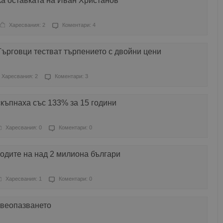
а оставката на Иван Христанов
Харесвания: 2
Коментари: 4
 Търговци тестват търпението с двойни цени
Харесвания: 2
Коментари: 3
къпнаха със 133% за 15 години
Харесвания: 0
Коментари: 0
одите на над 2 милиона българи
Харесвания: 1
Коментари: 0
авеопазването