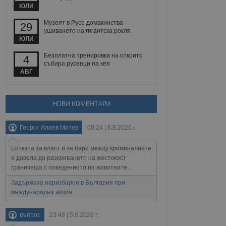
йният потребител може
ЮЛИ
 уебсайт.
Музеят в Русе домакинства
29
ушиването на гигантска рокля
ЮЛИ
Описание
Безплатна тренировка на открито
4
събира русенци на кея
ребителски
елското поведение и
АВГ
раници на сайта. Тя
яване на сайта. Тя
не на прегледи на
формация, която е
взаимодействат с
нкционалност в целия
прекарано на
редпочитанията на
НОВИ КОМЕНТАРИ
 сайтове; тя може
остта на социалните
тора на сайта.
използва новата или
Георги Илиев Митев
00:24 | 6.8.2026 г.
елски взаимодействия
нето и потребителския
Битката за власт и за пари между криминалните
рез събиране на данни
е довела до разкриването на жестокост
 помага за
граничеща с поведението на животните...
отребителите се
тапите на тестване.
Задържаха наркобарон в България при
международна акция
тистически данни,
 броя на посещенията,
 са били заредени.
елския опит.
въпрос
23:48 | 5.8.2026 г.