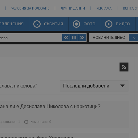
УСЛОВИЯ ЗА ПОЛЗВАНЕ
ЛИЧНИ ДАННИ
РЕКЛАМА
КОНТАКТ
ЗВЛЕЧЕНИЯ
СЪБИТИЯ
ФОТО
ВИДЕО
НОВИНИТЕ ДНЕС
0
 евро
ислава николова"
ана ли е Десислава Николова с наркотици?
аресвания: 1
Коментари: 0