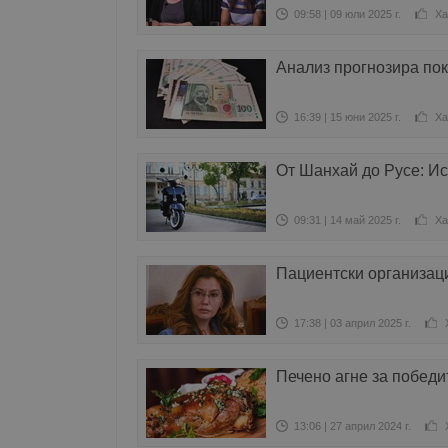
09:58 | 09 юли 2025 г.
Ха
Анализ прогнозира пок
16:39 | 15 юни 2025 г.
Ха
От Шанхай до Русе: Ис
09:31 | 14 май 2025 г.
Ха
Пациентски организаци
17:38 | 03 април 2025 г.
Печено агне за победи
13:06 | 27 април 2024 г.