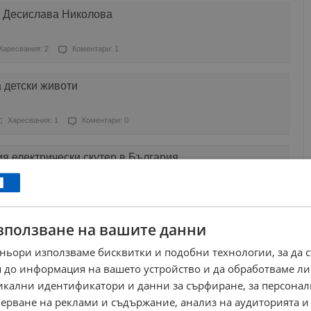
 Десислава Николова
Харесвания: 2
Коментари: 1
 детски животи
Харесвания: 1
Коментари: 0
я електрически скутер в България
ресвания: 1
Коментари: 5
зползване на вашите данни
стоки към САЩ расте с много бързи темпове
ньори използваме бисквитки и подобни технологии, за да 
Харесвания: 0
Коментари: 0
 до информация на вашето устройство и да обработваме ли
никални идентификатори и данни за сърфиране, за персона
ерване на реклами и съдържание, анализ на аудиторията и