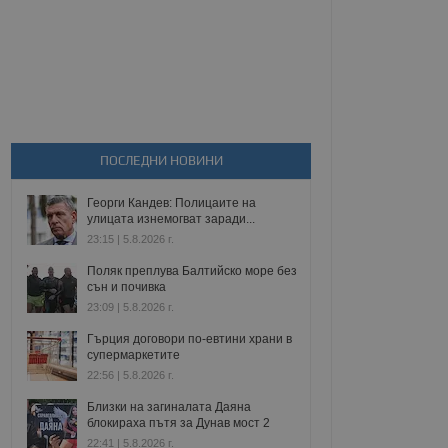
ПОСЛЕДНИ НОВИНИ
Георги Кандев: Полицаите на
улицата изнемогват заради...
23:15 | 5.8.2026 г.
Поляк преплува Балтийско море без
сън и почивка
23:09 | 5.8.2026 г.
Гърция договори по-евтини храни в
супермаркетите
22:56 | 5.8.2026 г.
Близки на загиналата Даяна
блокираха пътя за Дунав мост 2
22:41 | 5.8.2026 г.