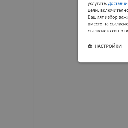
Начало
услугите.
Доставчиц
цели, включително
Вашият избор важи
вместо на съгласие
съгласието си по в
НАСТРОЙКИ
Строго
необходимо
Строго н
Строго необходимите б
на акаунта. Уебсайтът 