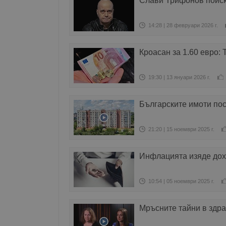
Слави Трифонов поиск
14:28 | 28 февруари 2026 г.
Кроасан за 1.60 евро:
19:30 | 13 януари 2026 г.
Българските имоти пос
21:20 | 15 ноември 2025 г.
Инфлацията изяде дох
10:54 | 05 ноември 2025 г.
Мръсните тайни в здр