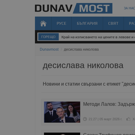
ЗА НАС
РУСЕ
БЪЛГАРИЯ
СВЯТ
РА
ГОРЕЩО
Край на изписването на цените в левове и
Dunavmost
/
десислава николова
десислава николова
Новини и статии свързани с етикет "дес
Методи Лалов: Задърж
21:27 | 05 март 2026 г.
Х