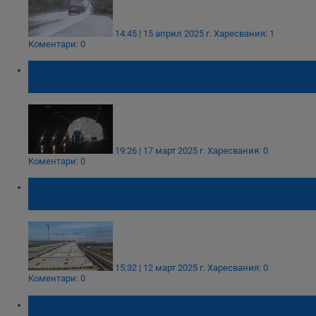
14:45 | 15 април 2025 г.
Харесвания: 1
Коментари: 0
Ограничават движението в тунелите
„Блатино“ и „Кочериново“
19:26 | 17 март 2025 г.
Харесвания: 0
Коментари: 0
АПИ: 340 метра панели са подменени на
Дунав мост при Русе
15:32 | 12 март 2025 г.
Харесвания: 0
Коментари: 0
Авариен ремонт на виадукти затваря