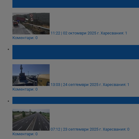
Русе
11:22 | 02 октомври 2025 г.
Харесвания: 1
Коментари: 0
Започна подмяната на пътните панели на
Дунав мост в посока Румъния
13:03 | 24 септември 2025 г.
Харесвания: 1
Коментари: 0
Започват ремонти на АМ „Тракия“
07:12 | 23 септември 2025 г.
Харесвания: 0
Коментари: 0