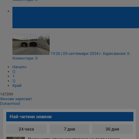
Промяна в движението през тунелите
„Големо Бучино“ и „Люлин“ на АМ
„Струма“
19:26 | 05 септември 2024 г.
Харесвания: 0
Коментари: 0
Начало
⟨⟨
1
⟩⟩
Край
147399
Фенове харесват
Dunavmost
Най-четени новини
24 часа
7 дни
30 дни