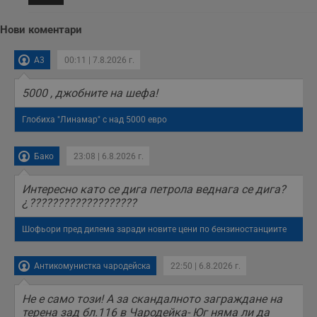
месеца 4
използва за
седмици
проследяване на
потребителски
Нови коментари
взаимодействия и
ангажираност на
уебсайта за
A3
00:11 | 7.8.2026 г.
подобряване на
обслужването и
потребителския
опит.
5000 , джобните на шефа!
Gtest
1
Тази бисквитка се
Gemius
Глобиха "Линамар" с над 5000 евро
седмица
използва за A/B
.hit.gemius.pl
тестване на
уебсайта чрез
събиране на
Бако
23:08 | 6.8.2026 г.
данни за
поведението и
взаимодействието
Интересно като се дига петрола веднага се дига?
на посетителите.
Той помага за
¿???????????????????
подобряване на
потребителския
Шофьори пред дилема заради новите цени по бензиностанциите
опит, като
разбира как
потребителите се
ангажират с
Антикомунистка чародейска
22:50 | 6.8.2026 г.
различни
елементи на
уебсайта по
Не е само този! А за скандалното заграждане на
време на етапите
на тестване.
терена зад бл.116 в Чародейка- Юг няма ли да