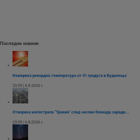
Строго необходимо
Ефективност
Таргетиране
Функционалност
Некласифицирани
Последни новини
Строго необходимите бисквитки позволяват основната
функционалност на уебсайта, като потребителско
влизане и управление на акаунта. Уебсайтът не може да
се използва правилно без строго необходими
бисквитки.
Измериха рекордна температура от 41 градуса в Будапеща
Валиден
Име
Доставчик
/
Домейн
О
до
23:09 | 6.8.2026 г.
__RequestVerificationToken
Сесия
Т
Microsoft
п
Corporation
ф
www.dunavmost.com
з
п
Отвориха магистрала "Тракия" след часове блокада заради...
и
п
A
23:05 | 6.8.2026 г.
т
е
д
н