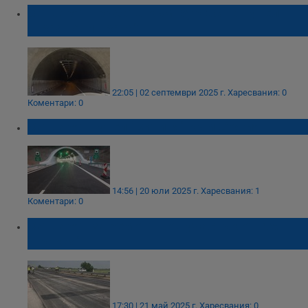
Затварят тръбата към Бургас на тунел
„Траянови врата"
22:05 | 02 септември 2025 г.
Харесвания: 0
Коментари: 0
Затварят тунел "Витиня" към София
14:56 | 20 юли 2025 г.
Харесвания: 1
Коментари: 0
Затварят за ремонт нов участък от АМ
"Тракия"
17:30 | 21 май 2025 г.
Харесвания: 0