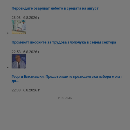
п
с
Персеидите озаряват небето в средата на август
у
и
23:03 | 6.8.2026 г.
ф
н
м
Т
и
п
Променят вноските за трудова злополука в седем сектора
у
з
22:58 | 6.8.2026 г.
б
VISITOR_PRIVACY_METADATA
5 месеца
Т
YouTube
4
с
.youtube.com
седмици
с
с
Георги Близнашки: Предстоящите президентски избори могат
п
да...
и
п
т
22:38 | 6.8.2026 г.
в
с
РЕКЛАМА
з
с
п
о
р
п
н
п