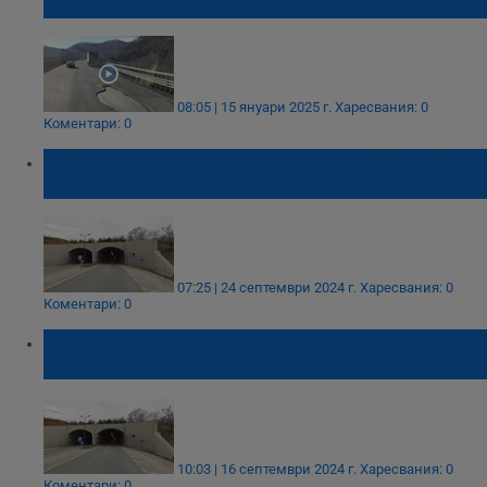
участък от АМ "Хемус" за 5 месеца
08:05 | 15 януари 2025 г.
Харесвания: 0
Коментари: 0
Ограничават движението в тунел "Големо
Бучино"
07:25 | 24 септември 2024 г.
Харесвания: 0
Коментари: 0
Ограничават движението през тунел
„Мало Бучино“
10:03 | 16 септември 2024 г.
Харесвания: 0
Коментари: 0