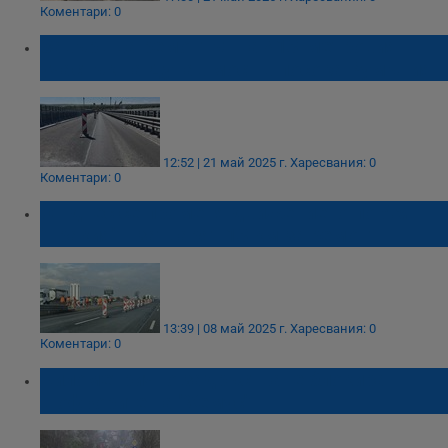
Коментари: 0
Завършва ремонтът на 413-метровия
участък на Дунав мост в посока Румъния
12:52 | 21 май 2025 г.
Харесвания: 0
Коментари: 0
От днес се променя движението по АМ
"Тракия" - затварят 13 км за ремонт
13:39 | 08 май 2025 г.
Харесвания: 0
Коментари: 0
Километрично задръстване блокира
шофьорите на "Хемус"