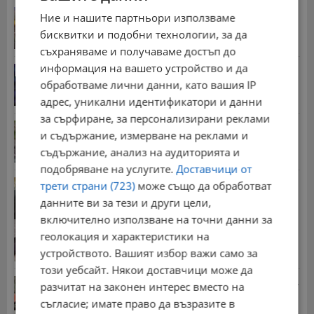
Българка поръча първия домашен робот за
Ние и нашите партньори използваме
домакинска...
бисквитки и подобни технологии, за да
20:03 | 5.8.2026 г.
съхраняваме и получаваме достъп до
информация на вашето устройство и да
От 2 август влизат в сила нови правила при...
обработваме лични данни, като вашия IP
11:12 | 2.8.2026 г.
адрес, уникални идентификатори и данни
за сърфиране, за персонализирани реклами
Мъж загина след скок в реката до Къпиновския...
и съдържание, измерване на реклами и
15:20 | 4.8.2026 г.
съдържание, анализ на аудиторията и
подобряване на услугите.
Доставчици от
Иван Демерджиев смени трима областни
трети страни (723)
може също да обработват
директори на...
данните ви за тези и други цели,
13:55 | 5.8.2026 г.
включително използване на точни данни за
Гласуваха нови размери на пенсиите за догодина
геолокация и характеристики на
09:55 | 8.7.2026 г.
устройството. Вашият избор важи само за
този уебсайт. Някои доставчици може да
Стотици хиляди пенсии ще бъдат намалени, ако...
разчитат на законен интерес вместо на
08:14 | 5.8.2026 г.
съгласие; имате право да възразите в