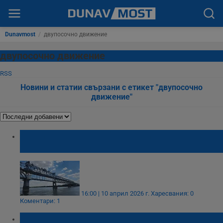
Dunavmost
/
двупосочно движение
двупосочно движение
RSS
Новини и статии свързани с етикет "двупосочно
движение"
Преминаването по "Дунав мост" отнема
около четири минути
16:00 | 10 април 2026 г.
Харесвания: 0
Коментари: 1
Камион катастрофира на пътя Плевен -