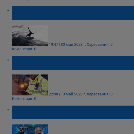
Мълния покоси британски сърфист край
остров Родос
19:47 | 30 май 2023 г.
Харесвания: 0
Коментари: 0
Задържаха британец, карал 50 години без
шофьорска книжка
22:08 | 13 май 2023 г.
Харесвания: 0
Коментари: 0
Отменят боя между Тайсън Фюри и
Олександър Усик