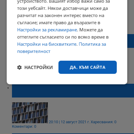
устройството. Вашият избор важи само за
този уебсайт. Някои доставчици може да
разчитат на законен интерес вместо на
съгласие; имате право да възразите в
10:30 | 07 октомври 2021 г.
Харесвания: 0
Коментари: 0
Настройки за рекламиране
. Можете да
оттеглите съгласието си по всяко време в
Британец набра 839 чери доматчета от
един корен
Настройки на бисквитките
.
Политика за
поверителност
НАСТРОЙКИ
ДА, КЪМ САЙТА
18:32 | 20 септември 2021 г.
Харесвания: 0
Коментари: 0
Строго
Ефективност
Британец изкачи 93-метров небостъргач
необходимо
без въжета
Таргетиране
Функционалност
20:10 | 12 август 2021 г.
Харесвания: 0
Коментари: 0