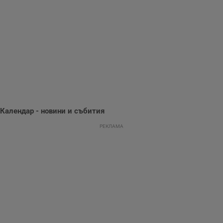
информация за
потребителското
поведение и
предпочитания.
Тази информация
се използва, за да
се оптимизира
представянето на
уебсайта и да
направят
рекламните
съобщения по-
важни за
потребителя.
Календар - новини и събития
РЕКЛАМА