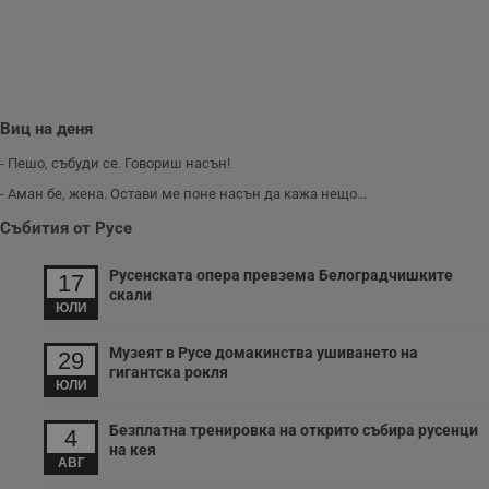
Виц на деня
- Пешо, събуди се. Говориш насън!
- Аман бе, жена. Остави ме поне насън да кажа нещо...
Събития от Русе
Русенската опера превзема Белоградчишките
17
скали
ЮЛИ
Музеят в Русе домакинства ушиването на
29
гигантска рокля
ЮЛИ
Безплатна тренировка на открито събира русенци
4
на кея
АВГ