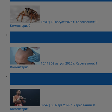
16:39 | 18 август 2025 г.
Харесвания: 0
Коментари: 0
Мъж почина при присаждане на коса в
турска клиника
16:11 | 03 август 2025 г.
Харесвания: 1
Коментари: 0
Непобеден британец застава на пътя на
Кубрат Пулев
09:47 | 06 март 2025 г.
Харесвания: 0
Коментари: 0