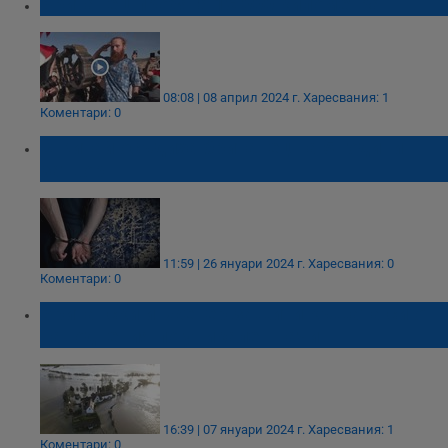
Британец пробяга 16 000 километра
08:08 | 08 април 2024 г.
Харесвания: 1
Коментари: 0
В Китай осъдиха британец на 5 години
затвор
11:59 | 26 януари 2024 г.
Харесвания: 0
Коментари: 0
Британски инженер защити къщата си от
наводнения по уникален начин
16:39 | 07 януари 2024 г.
Харесвания: 1
Коментари: 0