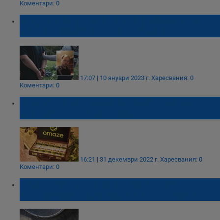
Коментари: 0
Задържаха у нас британец, издирван с
червена бюлетина на Интерпол
17:07 | 10 януари 2023 г.
Харесвания: 0
Коментари: 0
Разорен британски бизнесмен удари
джакпота навръх Коледа
16:21 | 31 декември 2022 г.
Харесвания: 0
Коментари: 0
Британецът, нарязал гумите на 56
автомобила в Добрич, остава в ареста