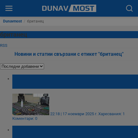
Dunavmost
/
британец
британец
RSS
Новини и статии свързани с етикет "британец"
Британец се провали близо 130 пъти на
теоретичния си шофьорски изпит
22:18 | 17 ноември 2025 г.
Харесвания: 1
Коментари: 0
Мъж почина след ухапване от отровен
паяк, купен онлайн