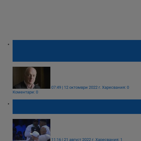
Арестуваха британски бизнесмен по
подозрение, че е помагал на руски олигарх
да избегне санкции
07:49 | 12 октомври 2022 г.
Харесвания: 0
Коментари: 0
Джошуа изхвърли два от поясите на Усик
през ринга
11:16 | 21 август 2022 г.
Харесвания: 1