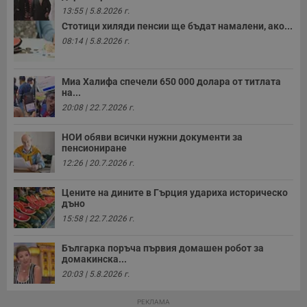
п
13:55 | 5.8.2026 г.
с
о
Стотици хиляди пенсии ще бъдат намалени, ако...
с
08:14 | 5.8.2026 г.
а
р
у
з
з
Миа Халифа спечели 650 000 долара от титлата
п
на...
20:08 | 22.7.2026 г.
ASP.NET_SessionId
Сесия
Т
Microsoft
с
Corporation
D
www.dunavmost.com
НОИ обяви всички нужни документи за
п
пенсиониране
и
т
12:26 | 20.7.2026 г.
к
п
и
Цените на дините в Гърция удариха историческо
у
дъно
р
к
15:58 | 22.7.2026 г.
п
д
д
Българка поръча първия домашен робот за
п
домакинска...
у
20:03 | 5.8.2026 г.
РЕКЛАМА