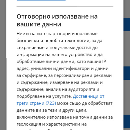
22:07 | 04 февруари 2022 г.
Харесвания: 0
Коментари: 0
Отговорно използване на
За първи път в света: Британец се сдоби с
вашите данни
3D принтирано око
Ние и нашите партньори използваме
бисквитки и подобни технологии, за да
съхраняваме и получаваме достъп до
информация на вашето устройство и да
10:26 | 27 ноември 2021 г.
Харесвания: 2
Коментари: 0
обработваме лични данни, като вашия IP
адрес, уникални идентификатори и данни
Задържаха британец, пребил до смърт
за сърфиране, за персонализирани реклами
баща си в Ямболско
и съдържание, измерване на реклами и
съдържание, анализ на аудиторията и
подобряване на услугите.
Доставчици от
трети страни (723)
може също да обработват
11:50 | 03 ноември 2021 г.
Харесвания: 0
Коментари: 0
данните ви за тези и други цели,
включително използване на точни данни за
Убиец на пътя недоволства, че му
геолокация и характеристики на
назначили жена за адвокат