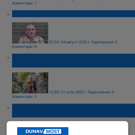
Коментари: 1
Британец свали 127 килограма
07:24 | 04 август 2022 г.
Харесвания: 0
Коментари: 0
59-годишен британец е загиналият в
Пирин турист
12:33 | 21 юли 2022 г.
Харесвания: 0
Коментари: 0
Британец нападна с ритници санитарка
във Велико Търново