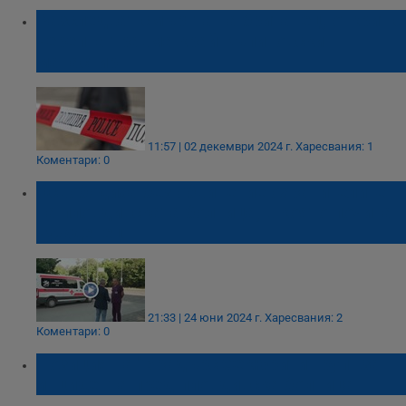
Разследват смъртта на британец, открит с
черепна травма край Къпиновски
манастир
11:57 | 02 декември 2024 г.
Харесвания: 1
Коментари: 0
Освободиха без обвинение охранителите
на пловдивската болница, в която почина
чужденец
21:33 | 24 юни 2024 г.
Харесвания: 2
Коментари: 0
Позиция на "Брадърс Секюрити Груп“ за
инцидента пред пловдивска болница