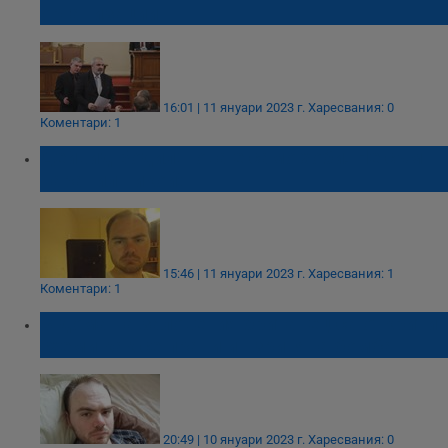
организации
16:01 | 11 януари 2023 г.
Харесвания: 0
Коментари: 1
Дейвид Бодил: Това е само хоби. Не съм
наранил никой!
15:46 | 11 януари 2023 г.
Харесвания: 1
Коментари: 1
В дома на заловения британец са открити
схеми как се прави и взривява бомба
20:49 | 10 януари 2023 г.
Харесвания: 0