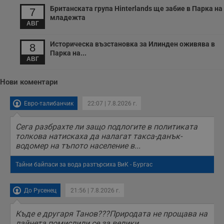
Британската група Hinterlands ще забие в Парка на
7
младежта
АВГ
Историческа възстановка за Илинден оживява в
8
Парка на...
АВГ
Нови коментари
Евро-талибанчик
22:07 | 7.8.2026 г.
Сега разбрахте ли защо подлогите в политиката
толкова натискаха да налагат такса-данък-
водомер на тъпото население в...
Тайни байпаси за вода разтърсиха ВиК - Бургас
До Русенец
21:56 | 7.8.2026 г.
Къде е другаря Танов???Природата не прощава на
лайнета помислили се за велики.