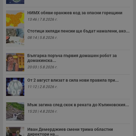
с
п
о
НИМХ обяви оранжев код за опасни горещини
р
п
13:46 | 7.8.2026 г.
н
п
Стотици хиляди пенсии ще бъдат намалени, ако...
к
ч
08:14 | 5.8.2026 г.
п
с
б
Българка поръча първия домашен робот за
__cf_bm
29
Т
Cloudflare Inc.
домакинска...
минути
с
.twitter.com
59
р
20:03 | 5.8.2026 г.
секунди
м
б
о
От 2 август влизат в сила нови правила при...
у
п
11:12 | 2.8.2026 г.
о
и
т
Мъж загина след скок в реката до Къпиновския...
receive-cookie-deprecation
.hit.gemius.pl
1 година
Т
15:20 | 4.8.2026 г.
с
с
н
н
Иван Демерджиев смени трима областни
п
б
директори на...