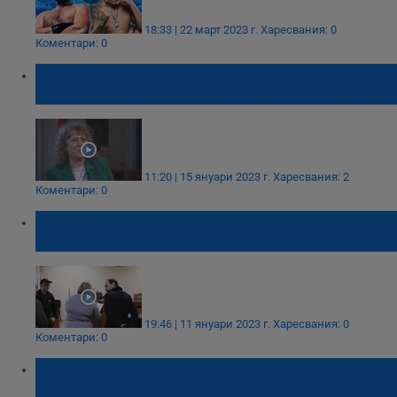
18:33 | 22 март 2023 г.
Харесвания: 0
Коментари: 0
Албена Симеонова разказа за връзката си
с Дейвид Бодил, издирван за тероризъм
11:20 | 15 януари 2023 г.
Харесвания: 2
Коментари: 0
Лелята на задържания британец: Не знам
какво прави последните години
19:46 | 11 януари 2023 г.
Харесвания: 0
Коментари: 0
Маноил Манев: Албена Симеонова има
съпричастност към терористични