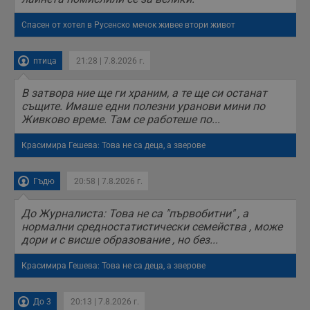
Спасен от хотел в Русенско мечок живее втори живот
птица
21:28 | 7.8.2026 г.
В затвора ние ще ги храним, а те ще си останат
същите. Имаше едни полезни уранови мини по
Живково време. Там се работеше по...
Красимира Гешева: Това не са деца, а зверове
Гъдю
20:58 | 7.8.2026 г.
До Журналиста: Това не са "първобитни" , а
нормални средностатистически семейства , може
дори и с висше образование , но без...
Красимира Гешева: Това не са деца, а зверове
До 3
20:13 | 7.8.2026 г.