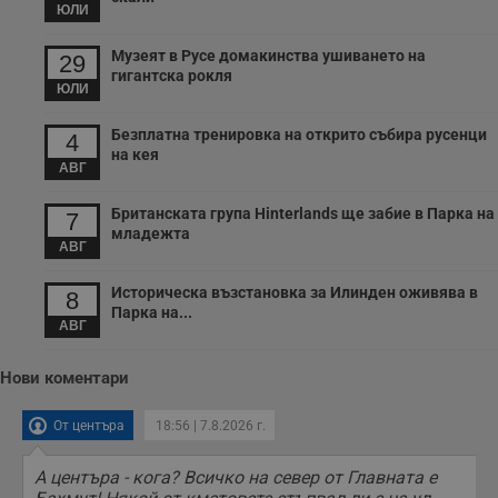
и
ЮЛИ
п
т
Музеят в Русе домакинства ушиването на
в
29
с
гигантска рокля
з
ЮЛИ
с
п
о
Безплатна тренировка на открито събира русенци
4
р
на кея
п
АВГ
н
п
к
Британската група Hinterlands ще забие в Парка на
7
ч
младежта
п
АВГ
с
б
Историческа възстановка за Илинден оживява в
8
__cf_bm
29
Т
Cloudflare Inc.
Парка на...
минути
с
.twitter.com
АВГ
59
р
секунди
м
б
Нови коментари
о
у
п
От центъра
18:56 | 7.8.2026 г.
о
и
т
А центъра - кога? Всичко на север от Главната е
receive-cookie-deprecation
.hit.gemius.pl
1 година
Т