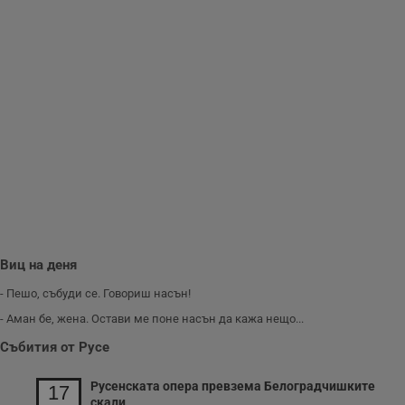
__RequestVerificationToken
Сесия
Т
Microsoft
п
Corporation
ф
www.dunavmost.com
з
п
и
п
A
т
е
д
н
п
с
у
и
ф
н
м
Т
Виц на деня
и
п
- Пешо, събуди се. Говориш насън!
у
з
- Аман бе, жена. Остави ме поне насън да кажа нещо...
б
Събития от Русе
VISITOR_PRIVACY_METADATA
5 месеца
Т
YouTube
4
с
.youtube.com
седмици
с
Русенската опера превзема Белоградчишките
с
17
п
скали