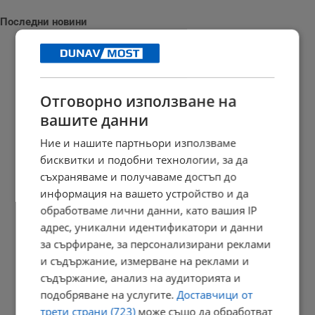
Последни новини
Красимира Гешева: Това не са деца, а зверове
Отговорно използване на
вашите данни
19:06 | 7.8.2026 г.
Ние и нашите партньори използваме
бисквитки и подобни технологии, за да
съхраняваме и получаваме достъп до
Кризисен щаб спасява резервата "Сребърна" от пресъхване
информация на вашето устройство и да
18:43 | 7.8.2026 г.
обработваме лични данни, като вашия IP
адрес, уникални идентификатори и данни
за сърфиране, за персонализирани реклами
и съдържание, измерване на реклами и
Съдът в Русе гледа мерките на обвиняемите за фентанил
съдържание, анализ на аудиторията и
18:38 | 7.8.2026 г.
подобряване на услугите.
Доставчици от
трети страни (723)
може също да обработват