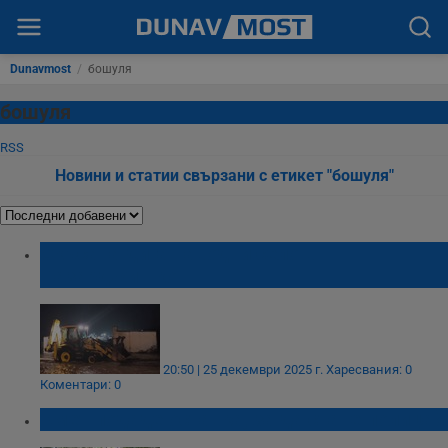
Dunavmost
/
бошуля
бошуля
RSS
Новини и статии свързани с етикет "бошуля"
Скъсана дига наводни село в
Пазарджишко
20:50 | 25 декември 2025 г.
Харесвания: 0
Коментари: 0
Кмет подаде оставка, за да стане полицай