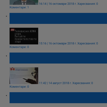
16:14 | 16 октомври 2018 г.
Харесвания: 0
Коментари: 1
Телевизия АЛФА спря. Питайте
правителството защо
15:16 | 16 октомври 2018 г.
Харесвания: 0
Коментари: 0
72-годишна маникюристка надгражда
Търговския регистър
11:42 | 14 август 2018 г.
Харесвания: 0
Коментари: 0
Шеф на ВВС ходил на вилата си с
изтребител