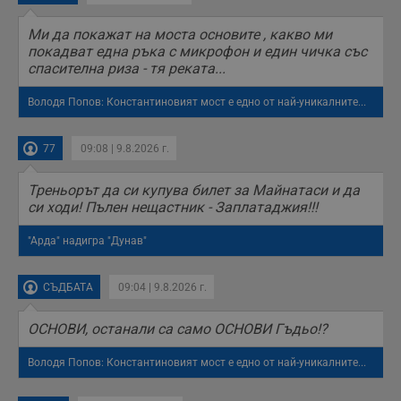
Ми да покажат на моста основите , какво ми
покадват една ръка с микрофон и един чичка със
спасителна риза - тя реката...
Володя Попов: Константиновият мост е едно от най-уникалните...
77
09:08 | 9.8.2026 г.
Треньорът да си купува билет за Майнатаси и да
си ходи! Пълен нещастник - Заплатаджия!!!
"Арда" надигра "Дунав"
СЪДБАТА
09:04 | 9.8.2026 г.
ОСНОВИ, останали са само ОСНОВИ Гъдьо!?
Володя Попов: Константиновият мост е едно от най-уникалните...