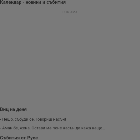
Календар - новини и събития
Той помага за
подобряване на
РЕКЛАМА
потребителския
опит, като
разбира как
потребителите се
ангажират с
различни
елементи на
уебсайта по
време на етапите
на тестване.
Gdyn
1 година
Тази бисквитка се
Gemius
използва за
.hit.gemius.pl
събиране на
анонимни
статистически
данни, свързани с
посещенията в
уебсайта на
потребителя, като
броя на
посещенията,
Виц на деня
средното време,
прекарано на
уебсайта и какви
- Пешо, събуди се. Говориш насън!
страници са били
заредени. Целта е
- Аман бе, жена. Остави ме поне насън да кажа нещо...
да се подобри
съдържанието на
Събития от Русе