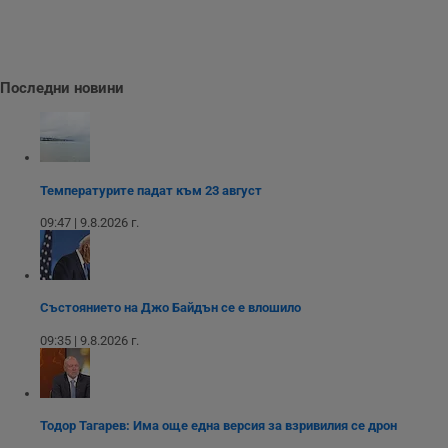
с
с
н
н
п
б
Последни новини
п
с
о
с
а
р
у
Температурите падат към 23 август
з
з
п
09:47 | 9.8.2026 г.
ASP.NET_SessionId
Сесия
Т
Microsoft
с
Corporation
D
www.dunavmost.com
п
и
Състоянието на Джо Байдън се е влошило
т
к
09:35 | 9.8.2026 г.
п
и
у
р
к
п
Тодор Тагарев: Има още една версия за взривилия се дрон
д
д