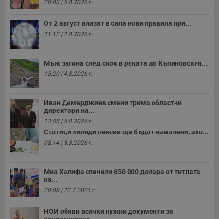
20:03 | 5.8.2026 г.
__RequestVerificationToken
Сесия
Т
Microsoft
п
Corporation
От 2 август влизат в сила нови правила при...
ф
www.dunavmost.com
з
11:12 | 2.8.2026 г.
п
и
п
A
Мъж загина след скок в реката до Къпиновския...
т
е
15:20 | 4.8.2026 г.
д
н
п
с
Иван Демерджиев смени трима областни
у
директори на...
и
ф
13:55 | 5.8.2026 г.
н
Стотици хиляди пенсии ще бъдат намалени, ако...
м
Т
08:14 | 5.8.2026 г.
и
п
у
з
Миа Халифа спечели 650 000 долара от титлата
б
на...
VISITOR_PRIVACY_METADATA
5 месеца
Т
YouTube
20:08 | 22.7.2026 г.
4
с
.youtube.com
седмици
с
с
НОИ обяви всички нужни документи за
п
пенсиониране