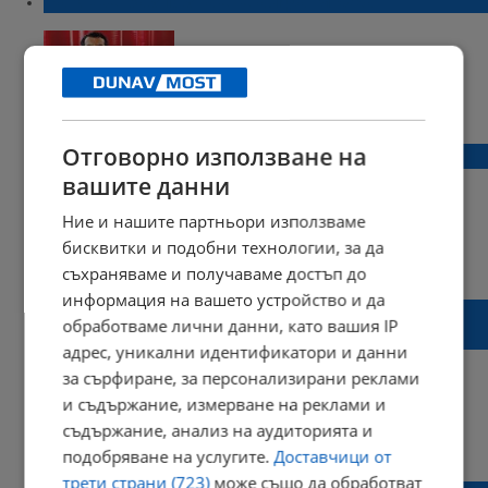
Как ще разпознаете алфа мъжа
20:44 | 15 юли 2015 г.
Харесвания: 0
Коментари: 0
Отговорно използване на
Волен Сидеров ще става татко
вашите данни
Ние и нашите партньори използваме
бисквитки и подобни технологии, за да
10:51 | 13 май 2015 г.
Харесвания: 0
съхраняваме и получаваме достъп до
Коментари: 0
информация на вашето устройство и да
Паника в Гърция! Вложители изтеглиха 1
обработваме лични данни, като вашия IP
млрд. евро от банките само за ден
адрес, уникални идентификатори и данни
за сърфиране, за персонализирани реклами
и съдържание, измерване на реклами и
съдържание, анализ на аудиторията и
15:55 | 17 януари 2015 г.
Харесвания: 0
подобряване на услугите.
Доставчици от
Коментари: 0
трети страни (723)
може също да обработват