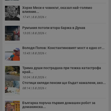
Таргетиране
Функционалност
Хорхе Меси е човекът, оказал най-голямо
влияние...
17:41 | 8.8.2026 г.
Некласифицирани
Румъния потопи втора баржа в Дунав
13:05 | 8.8.2026 г.
Володя Попов: Константиновият мост е едно от...
15:43 | 8.8.2026 г.
Строго необходимо
Ефективност
Таргетиране
Функционалност
Трима души пострадаха при тежка катастрофа
край...
Некласифицирани
10:04 | 8.8.2026 г.
Строго необходимите бисквитки позволяват основната
Стотици хиляди пенсии ще бъдат намалени, ако...
функционалност на уебсайта, като потребителско
08:14 | 5.8.2026 г.
влизане и управление на акаунта. Уебсайтът не може да
се използва правилно без строго необходими
бисквитки.
Българка поръча първия домашен робот за
Валиден
домакинска...
Име
Доставчик
/
Домейн
О
до