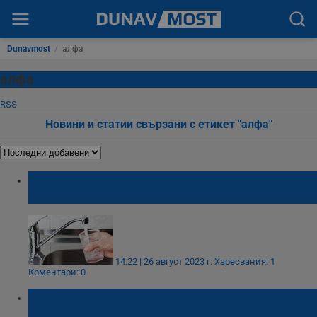
Dunavmost
/
алфа
алфа
RSS
Новини и статии свързани с етикет "алфа"
Ограничиха ползването на питейна вода в
село Сърница
14:22 | 26 август 2023 г.
Харесвания: 1
Коментари: 0
Вълците ще бъдат повторно въведени в
най-старите планини на Румъния