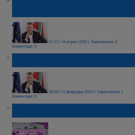
за документна измама на Кошлуков се
доказа
21:17 | 16 април 2022 г.
Харесвания: 2
Коментари: 0
БОЕЦ сезира институции за документна
измама, извършена от Емил Кошлуков
09:29 | 16 февруари 2022 г.
Харесвания: 1
Коментари: 0
Учени: Омикрон е имало още преди Алфа
и Делта