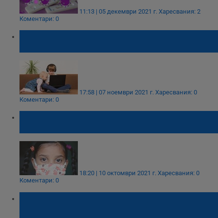
11:13 | 05 декември 2021 г.
Харесвания: 2
Коментари: 0
Децата "Алфа" - новото дигитално
поколение
17:58 | 07 ноември 2021 г.
Харесвания: 0
Коментари: 0
Учени: Вариантът Делта не разболява по-
тежко децата
18:20 | 10 октомври 2021 г.
Харесвания: 0
Коментари: 0
Математик: Отварянето на училищата ще
доведе до рязък скок на случаите на