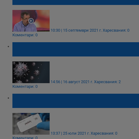
COVID-19
10:30 | 15 септември 2021 г.
Харесвания: 0
Коментари: 0
5 нови случая на Делта варианта в
Русенско
14:56 | 16 август 2021 г.
Харесвания: 2
Коментари: 0
Ваксинираните може да се заразят с
"Гама" щама
13:37 | 25 юли 2021 г.
Харесвания: 0
Коментари: 0