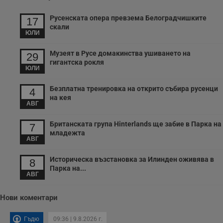
сайта и
потребителския
опит.
Русенската опера превзема Белоградчишките
17
скали
Gdynp
1 година
Тази бисквитка се
Gemius
ЮЛИ
използва с цел
.hit.gemius.pl
събиране на
информация за
Музеят в Русе домакинства ушиването на
29
потребителското
гигантска рокля
поведение и
ЮЛИ
предпочитания.
Тази информация
се използва, за да
Безплатна тренировка на открито събира русенци
4
се оптимизира
на кея
представянето на
АВГ
уебсайта и да
направят
рекламните
Британската група Hinterlands ще забие в Парка на
7
съобщения по-
младежта
важни за
АВГ
потребителя.
Историческа възстановка за Илинден оживява в
8
Парка на...
АВГ
Нови коментари
Гъдю
09:36 | 9.8.2026 г.