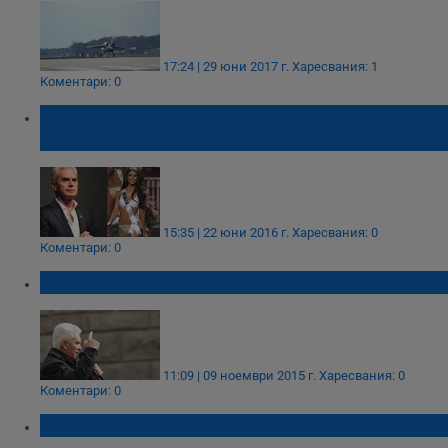
17:24 | 29 юни 2017 г.
Харесвания: 1
Коментари: 0
Волен Сидеров става шеф на журито на
конкурса Мис Свят
15:35 | 22 юни 2016 г.
Харесвания: 0
Коментари: 0
Волен Сидеров отървава ареста
11:09 | 09 ноември 2015 г.
Харесвания: 0
Коментари: 0
Пощенска банка придоби Алфа банк