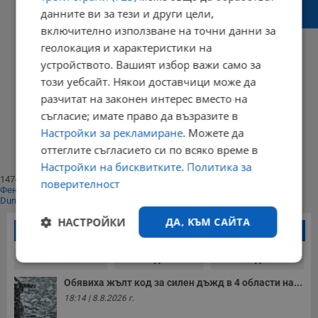
Потрошиха студио на телевизията на
данните ви за тези и други цели,
Сидеров
включително използване на точни данни за
геолокация и характеристики на
устройството. Вашият избор важи само за
този уебсайт. Някои доставчици може да
08:54 | 21 август 2014 г.
Харесвания: 0
разчитат на законен интерес вместо на
Коментари: 0
съгласие; имате право да възразите в
Начало
⟨⟨
Настройки за рекламиране
. Можете да
1
оттеглите съгласието си по всяко време в
⟩⟩
Край
Настройки на бисквитките
.
Политика за
147403
поверителност
Фенове харесват
Dunavmost
НАСТРОЙКИ
ДА, КЪМ САЙТА
Най-четени новини
24 часа
7 дни
30 дни
Строго
Ефективност
необходимо
Обявиха жълт код за силен дъжд в 4 области на...
18:14 | 8.8.2026 г.