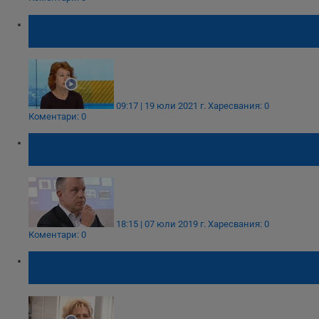
Проф. Ива Христова: До месец "Делта"
вариантът вече ще доминира у нас
09:17 | 19 юли 2021 г.
Харесвания: 0
Коментари: 0
Телевизия "Алфа" изчезна от биографията
на Кошлуков
18:15 | 07 юли 2019 г.
Харесвания: 0
Коментари: 0
Роми твърдят, че са гласували за ВМРО
срещу 50 лева