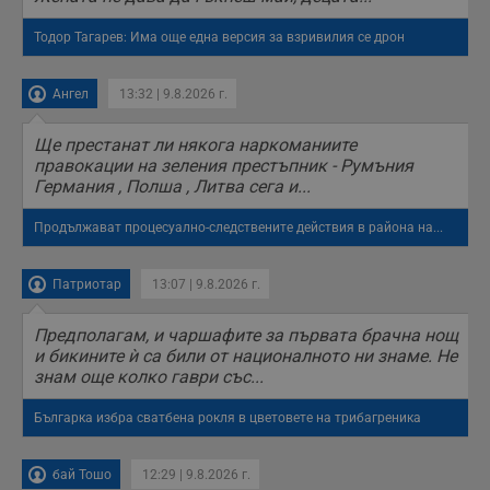
Тодор Тагарев: Има още една версия за взривилия се дрон
Ангел
13:32 | 9.8.2026 г.
Ще престанат ли някога наркоманиите
правокации на зеления престъпник - Румъния
Германия , Полша , Литва сега и...
Продължават процесуално-следствените действия в района на...
Патриотар
13:07 | 9.8.2026 г.
Предполагам, и чаршафите за първата брачна нощ
и бикините ѝ са били от националното ни знаме. Не
знам още колко гаври със...
Българка избра сватбена рокля в цветовете на трибагреника
бай Тошо
12:29 | 9.8.2026 г.