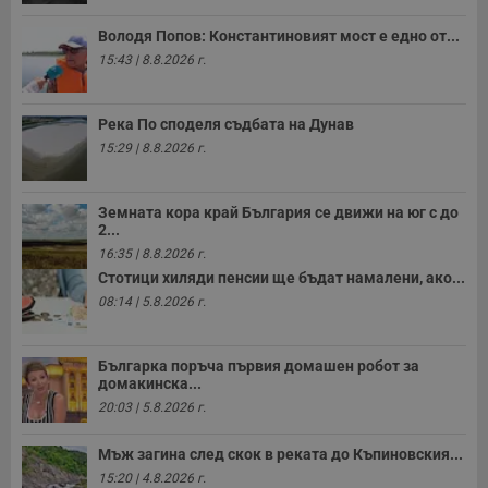
п
и
п
Володя Попов: Константиновият мост е едно от...
т
15:43 | 8.8.2026 г.
в
с
з
с
Река По споделя съдбата на Дунав
п
о
15:29 | 8.8.2026 г.
р
п
н
п
Земната кора край България се движи на юг с до
к
2...
ч
п
16:35 | 8.8.2026 г.
с
б
Стотици хиляди пенсии ще бъдат намалени, ако...
08:14 | 5.8.2026 г.
__cf_bm
29
Т
Cloudflare Inc.
минути
с
.twitter.com
59
р
секунди
м
Българка поръча първия домашен робот за
б
домакинска...
о
у
20:03 | 5.8.2026 г.
п
о
и
Мъж загина след скок в реката до Къпиновския...
т
15:20 | 4.8.2026 г.