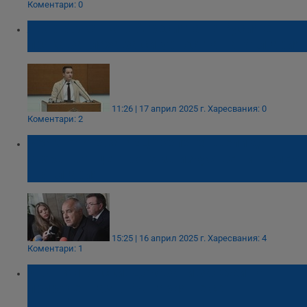
Коментари: 0
Явор Божанков: Агресията на Русия е
пряка заплаха за сигурността на България
11:26 | 17 април 2025 г.
Харесвания: 0
Коментари: 2
Реакторите за АЕЦ "Белене" щели да
захранват центрове за изкуствен интелект
в България
15:25 | 16 април 2025 г.
Харесвания: 4
Коментари: 1
Иван Хиновски: Доказани залежи на
природен газ в България не се
разработват поради неясни причини