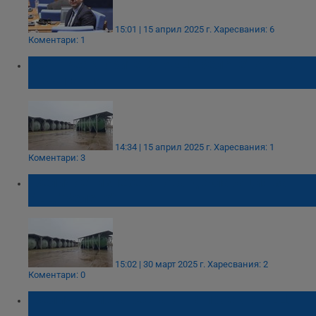
15:01 | 15 април 2025 г.
Харесвания: 6
Коментари: 1
БСП: Реакторите за АЕЦ "Белене" остават
в България
14:34 | 15 април 2025 г.
Харесвания: 1
Коментари: 3
"Величие" излезе с нова декларация за
АЕЦ "Белене"
15:02 | 30 март 2025 г.
Харесвания: 2
Коментари: 0
"Величие" иска рестарт на проекта АЕЦ
"Белене"