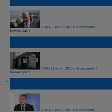
оборудването за АЕЦ "Белене"
19:56 | 23 април 2025 г.
Харесвания: 0
Коментари: 1
Токът поскъпва с 20%, пенсионерите ще
страдат най-много
07:05 | 23 април 2025 г.
Харесвания: 0
Коментари: 1
Радослав Рибарски: Енергийните проекти
на кабинета са в задънена улица
19:08 | 19 април 2025 г.
Харесвания: 0