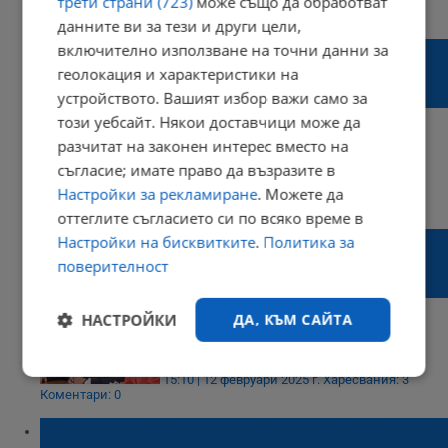
трети страни (723)
може също да обработват
09:42 | 13 февруари 2025 г.
Харесвания: 3
Коментари: 0
данните ви за тези и други цели,
Искра Михайлова: Продажбата на
включително използване на точни данни за
реакторите за АЕЦ "Белене" е държавна
геолокация и характеристики на
измяна
устройството. Вашият избор важи само за
този уебсайт. Някои доставчици може да
разчитат на законен интерес вместо на
съгласие; имате право да възразите в
21:28 | 12 февруари 2025 г.
Харесвания: 1
Настройки за рекламиране
. Можете да
Коментари: 0
оттеглите съгласието си по всяко време в
"Възраждане": България да спре
Настройки на бисквитките
.
Политика за
продажбата на оборудването за АЕЦ
поверителност
„Белене“ и да възобнови проекта
НАСТРОЙКИ
ДА, КЪМ САЙТА
Строго
Ефективност
15:10 | 12 февруари 2025 г.
Харесвания: 3
необходимо
Коментари: 0
Украйна одобри сделката за реакторите от