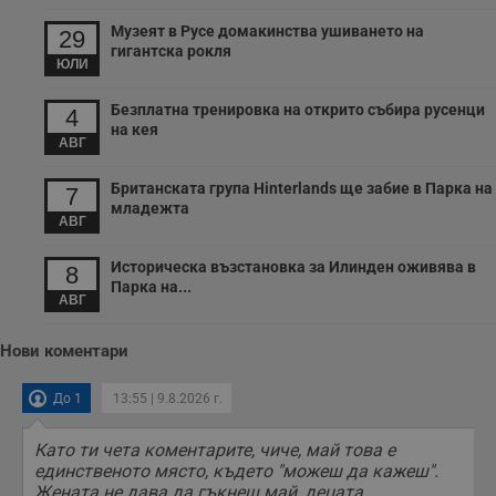
Музеят в Русе домакинства ушиването на
29
гигантска рокля
ЮЛИ
Безплатна тренировка на открито събира русенци
4
на кея
АВГ
Британската група Hinterlands ще забие в Парка на
7
младежта
АВГ
Историческа възстановка за Илинден оживява в
8
Парка на...
АВГ
Нови коментари
До 1
13:55 | 9.8.2026 г.
Като ти чета коментарите, чиче, май това е
единственото място, където "можеш да кажеш".
Жената не дава да гъкнеш май, децата...