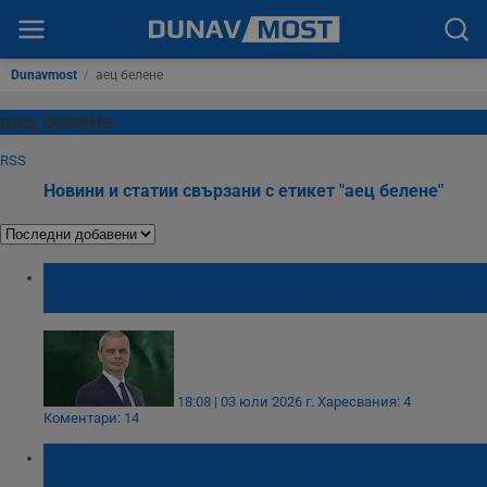
Dunavmost
/
аец белене
аец белене
RSS
Новини и статии свързани с етикет "аец белене"
Костадин Костадинов: Натовският генерал
смята да ни направи украинска колония
18:08 | 03 юли 2026 г.
Харесвания: 4
Коментари: 14
Румен Радев: Няма да анулираме
споразумението с Украйна