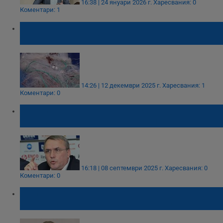
16:38 | 24 януари 2026 г.
Харесвания: 0
Коментари: 1
ИАРА извади незаконни мрежи от река
Дунав край АЕЦ "Белене"
14:26 | 12 декември 2025 г.
Харесвания: 1
Коментари: 0
Богомил Манчев: България се нуждае от 4
големи ядрени блока до 2051 година
16:18 | 08 септември 2025 г.
Харесвания: 0
Коментари: 0
Румен Петков: Ограничаването на
законния хазарт ще засили сивия сектор