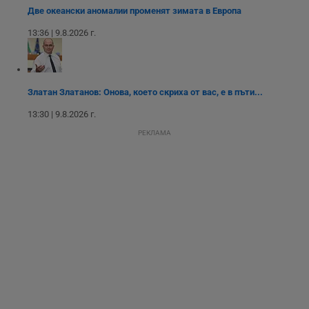
на посетителите.
Две океански аномалии променят зимата в Европа
Той помага за
подобряване на
13:36 | 9.8.2026 г.
потребителския
опит, като
разбира как
потребителите се
ангажират с
различни
елементи на
Златан Златанов: Онова, което скриха от вас, е в пъти...
уебсайта по
време на етапите
13:30 | 9.8.2026 г.
на тестване.
РЕКЛАМА
Gdyn
1 година
Тази бисквитка се
Gemius
използва за
.hit.gemius.pl
събиране на
анонимни
статистически
данни, свързани с
посещенията в
уебсайта на
потребителя, като
броя на
посещенията,
средното време,
прекарано на
уебсайта и какви
страници са били
заредени. Целта е
да се подобри
съдържанието на