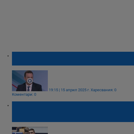
Жеко Станков: НС също трябва да вземе
решение за реакторите на АЕЦ "Белене"
19:15 | 15 април 2025 г.
Харесвания: 0
Коментари: 0
Ивайло Мирчев: България губи над 1
милиард лева, защото не продава
реакторите от АЕЦ "Белене"