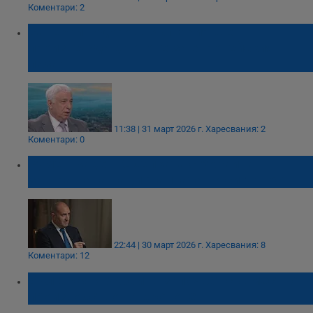
Коментари: 2
Валерий Тодоров: България ще
произвежда дронове за европейския
пазар
11:38 | 31 март 2026 г.
Харесвания: 2
Коментари: 0
Румен Радев: Сделката с Украйна
застрашава националната ни сигурност
22:44 | 30 март 2026 г.
Харесвания: 8
Коментари: 12
България и Украйна започват съвместно
производство на дронове