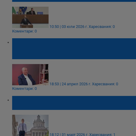
10:50 | 03 юли 2026 г.
Харесвания: 0
Коментари: 0
Богомил Манчев: Горивата ще
поевтиняват, но никога няма да паднат
цените на храните
18:53 | 24 април 2026 г.
Харесвания: 0
Коментари: 0
Партия МИР атакува Андрей Гюров с
полуистини за Украйна
18:12 | 31 март 2026 г.
Харесвания: 1