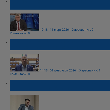
Красимир Йорданов: ПП-ДБ управляват
държавата през задния вход
19:18 | 11 март 2026 г.
Харесвания: 0
Коментари: 0
Илиян Йончев: БСП ще се пребори за
участие в следващия парламент
14:13 | 01 февруари 2026 г.
Харесвания: 1
Коментари: 0
Атанас Зафиров защити ролята на БСП в
управлението с футболни метафори