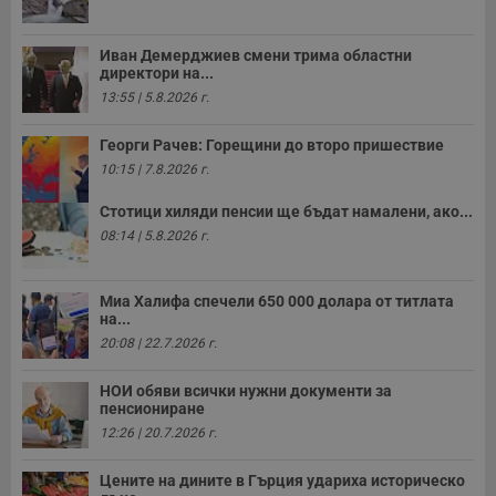
receive-cookie-deprecation
.hit.gemius.pl
1 година
Т
с
с
н
Иван Демерджиев смени трима областни
н
директори на...
п
б
13:55 | 5.8.2026 г.
п
с
о
Георги Рачев: Горещини до второ пришествие
с
10:15 | 7.8.2026 г.
а
р
у
Стотици хиляди пенсии ще бъдат намалени, ако...
з
08:14 | 5.8.2026 г.
з
п
ASP.NET_SessionId
Сесия
Т
Microsoft
с
Миа Халифа спечели 650 000 долара от титлата
Corporation
D
www.dunavmost.com
на...
п
20:08 | 22.7.2026 г.
и
т
к
НОИ обяви всички нужни документи за
п
пенсиониране
и
у
12:26 | 20.7.2026 г.
р
к
п
Цените на дините в Гърция удариха историческо
д