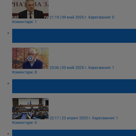
21:19 | 09 май 2025 г.
Харесвания: 0
Коментари: 1
Румен Овчаров: По-изгоден проект от АЕЦ
"Белене" не е имало в световен мащаб
23:06 | 03 май 2025 г.
Харесвания: 1
Коментари: 8
Депутатите са приели 4 нови закона през
изминалата сесия
22:17 | 23 април 2025 г.
Харесвания: 1
Коментари: 0
Парламентът ще реши съдбата на