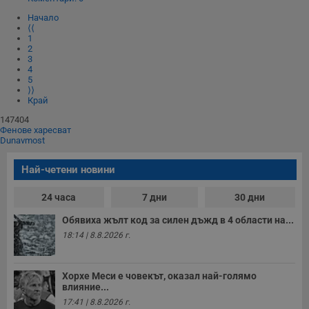
Начало
__RequestVerificationToken
Сесия
Т
Microsoft
⟨⟨
п
Corporation
1
ф
www.dunavmost.com
2
з
п
3
и
4
п
5
A
⟩⟩
т
Край
е
д
147404
н
Фенове харесват
п
Dunavmost
с
у
и
Най-четени новини
ф
н
м
24 часа
7 дни
30 дни
Т
и
Обявиха жълт код за силен дъжд в 4 области на...
п
у
18:14 | 8.8.2026 г.
з
б
VISITOR_PRIVACY_METADATA
5 месеца
Т
YouTube
Хорхе Меси е човекът, оказал най-голямо
4
с
.youtube.com
влияние...
седмици
с
с
17:41 | 8.8.2026 г.