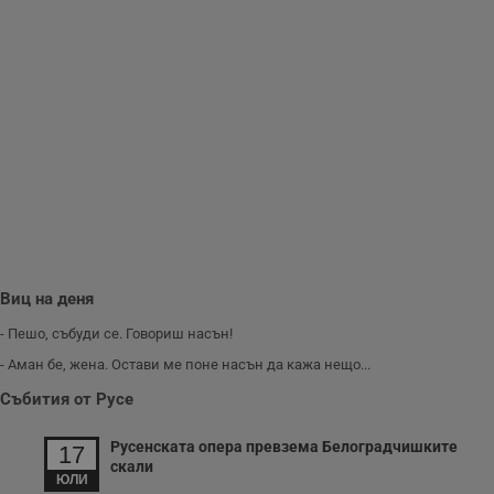
Виц на деня
- Пешо, събуди се. Говориш насън!
- Аман бе, жена. Остави ме поне насън да кажа нещо...
Събития от Русе
Русенската опера превзема Белоградчишките
17
скали
ЮЛИ