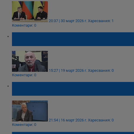
20:37 | 30 март 2026 г.
Харесвания: 1
Коментари: 0
Красимир Ениманев: Горивата удрят първо
по цената на хляба
15:27 | 19 март 2026 г.
Харесвания: 0
Коментари: 0
Румен Гечев: Петролът може да удари 150
долара за барел
21:54 | 16 март 2026 г.
Харесвания: 0
Коментари: 0