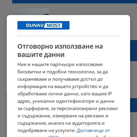
12:05 | 27 март 2025 г.
Харесвания: 2
Коментари: 0
Атанас Зафиров: Саркофагът на АЕЦ
Отговорно използване на
"Чернобил" е невредим и няма опасност от
вашите данни
радиация
Ние и нашите партньори използваме
бисквитки и подобни технологии, за да
съхраняваме и получаваме достъп до
информация на вашето устройство и да
18:42 | 14 февруари 2025 г.
Харесвания: 0
Коментари: 0
обработваме лични данни, като вашия IP
адрес, уникални идентификатори и данни
Борислав Гуцанов: Присъствието на
Митрофанова на форума е нещо нормално
за сърфиране, за персонализирани реклами
и съдържание, измерване на реклами и
съдържание, анализ на аудиторията и
подобряване на услугите.
Доставчици от