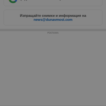
Таргетиране
Функционалност
Некласифицирани
Изпращайте снимки и информация на
news@dunavmost.com
Строго необходимите бисквитки позволяват основната
функционалност на уебсайта, като потребителско
влизане и управление на акаунта. Уебсайтът не може да
се използва правилно без строго необходими
РЕКЛАМА
бисквитки.
Валиден
Име
Доставчик
/
Домейн
О
до
__RequestVerificationToken
Сесия
Т
Microsoft
п
Corporation
ф
www.dunavmost.com
з
п
и
п
A
т
е
д
н
п
с
у
и
ф