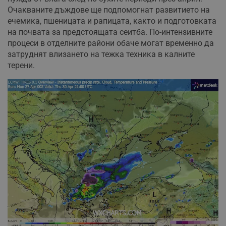
Очакваните дъждове ще подпомогнат развитието на
ечемика, пшеницата и рапицата, както и подготовката
на почвата за предстоящата сеитба. По-интензивните
процеси в отделните райони обаче могат временно да
затруднят влизането на тежка техника в калните
терени.