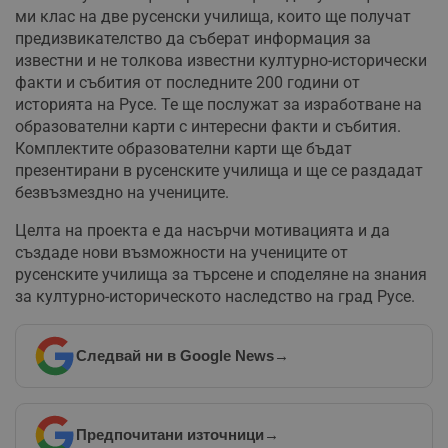
ми клас на две русенски училища, които ще получат
предизвикателство да съберат информация за
известни и не толкова известни културно-исторически
факти и събития от последните 200 години от
историята на Русе. Те ще послужат за изработване на
образователни карти с интересни факти и събития.
Комплектите образователни карти ще бъдат
презентирани в русенските училища и ще се раздадат
безвъзмездно на учениците.
Целта на проекта е да насърчи мотивацията и да
създаде нови възможности на учениците от
русенските училища за търсене и споделяне на знания
за културно-историческото наследство на град Русе.
Следвай ни в Google News
→
Предпочитани източници
→