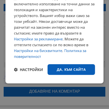
включително използване на точни данни за
Напиши коментар!
геолокация и характеристики на
устройството. Вашият избор важи само за
този уебсайт. Някои доставчици може да
разчитат на законен интерес вместо на
съгласие; имате право да възразите в
Настройки за рекламиране
. Можете да
оттеглите съгласието си по всяко време в
Настройки на бисквитките
.
Политика за
поверителност
Остават
2000
символа
НАСТРОЙКИ
ДА, КЪМ САЙТА
ОБНОВИ
Поради зачестилите злоупотреби в сайта, за да оставите анонимен
коментар или да гласувате изискваме да се идентифицирате с
google акаунт.
Строго
Ефективност
необходимо
Натискайки на бутона "Вход с google" по-долу, коментарът ви ще
бъде публикуван анонимно под псевдонима който сте попълнили
по-горе в полето "Твоето име". Никаква лична информация за вас
няма да бъде съхранявана при нас или показвана на други
потребители.
Таргетиране
Функционалност