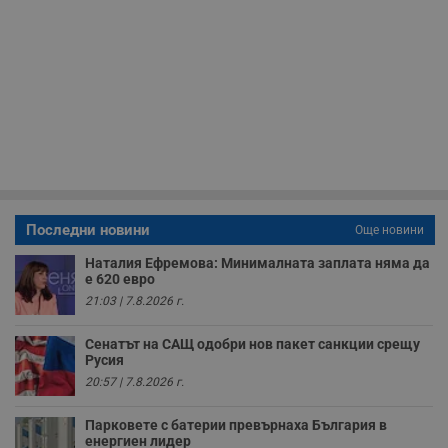
п
Corporation
ф
www.dunavmost.com
з
п
и
п
A
т
е
д
н
п
с
у
и
ф
Последни новини
Още новини
н
м
Т
Наталия Ефремова: Минималната заплата няма да
и
е 620 евро
п
21:03 | 7.8.2026 г.
у
з
б
Сенатът на САЩ одобри нов пакет санкции срещу
VISITOR_PRIVACY_METADATA
5 месеца
Т
Русия
YouTube
4
с
.youtube.com
20:57 | 7.8.2026 г.
седмици
с
с
п
Парковете с батерии превърнаха България в
и
енергиен лидер
п