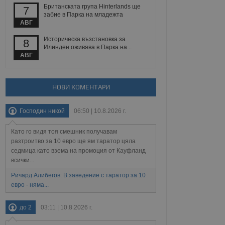
 уебсайт.
Британската група Hinterlands ще
7
забие в Парка на младежта
АВГ
Описание
Историческа възстановка за
8
Илинден оживява в Парка на...
АВГ
ребителски
елското поведение и
раници на сайта. Тя
яване на сайта. Тя
не на прегледи на
формация, която е
взаимодействат с
нкционалност в целия
прекарано на
НОВИ КОМЕНТАРИ
редпочитанията на
 сайтове; тя може
остта на социалните
тора на сайта.
използва новата или
Господин никой
06:50 | 10.8.2026 г.
елски взаимодействия
нето и потребителския
Като го видя тоя смешник получавам
разтроитво за 10 евро ще ям таратор цяла
рез събиране на данни
седмица като взема на промоция от Кауфланд
 помага за
всички...
отребителите се
тапите на тестване.
Ричард Алибегов: В заведение с таратор за 10
тистически данни,
евро - няма...
 броя на посещенията,
 са били заредени.
елския опит.
до 2
03:11 | 10.8.2026 г.
я за потребителското