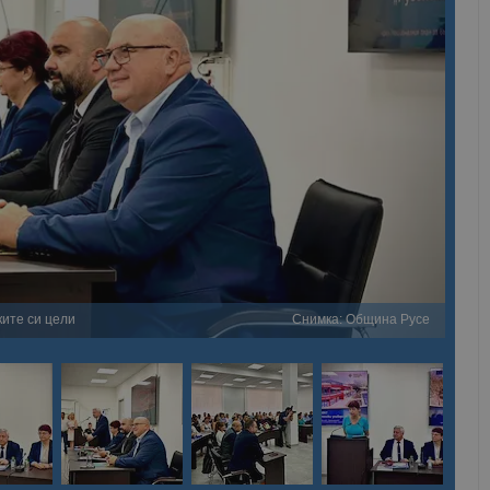
ките си цели
Снимка: Община Русе