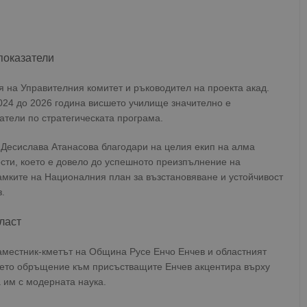
показатели
 на Управителния комитет и ръководител на проекта акад.
2024 до 2026 година висшето училище значително е
тели по стратегическата програма.
 Десислава Атанасова благодари на целия екип на алма
ости, което е довело до успешното преизпълнение на
амките на Националния план за възстановяване и устойчивост
.
ласт
аместник-кметът на Община Русе Енчо Енчев и областният
ето обръщение към присъстващите Енчев акцентира върху
 им с модерната наука.