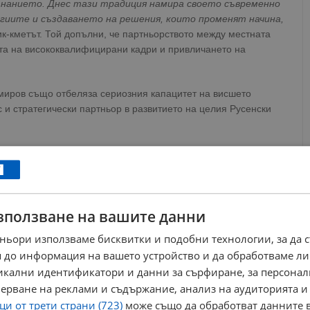
 знанието. Днес тази традиция намира своето съвременно
огиите и създаването на решения, които променят начина,
ик-кметът. Той допълни, че партньорството между местната
ата на висококвалифицирани кадри и привличането на
иров също отбеляза сериозния капацитет на висшето
 и стратегически партньор в развитието на целия Русенски
РЕКЛАМА
зползване на вашите данни
ньори използваме бисквитки и подобни технологии, за да 
 до информация на вашето устройство и да обработваме ли
никални идентификатори и данни за сърфиране, за персона
ерване на реклами и съдържание, анализ на аудиторията и
и от трети страни (723)
може също да обработват данните в