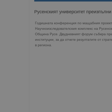
Русенският университет преизпълни 
Годишната конференция по мащабния проект 
Научноизследователския комплекс на Русенск
Община Русе. Двудневният форум събира пре
институции, за да отчете резултатите от стра
в региона.