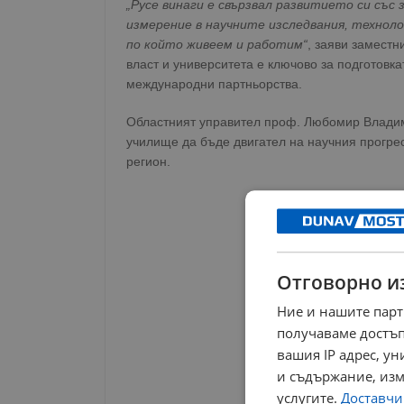
„Русе винаги е свързвал развитието си със
измерение в научните изследвания, технол
по който живеем и работим“
, заяви заместн
власт и университета е ключово за подготовк
международни партньорства.
Областният управител проф. Любомир Владим
училище да бъде двигател на научния прогрес
регион.
Отговорно и
Ние и нашите парт
получаваме достъп
вашия IP адрес, у
и съдържание, изм
услугите.
Доставчиц