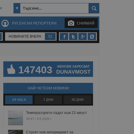
И
РУСЕНСКИ РЕПОРТЕРИ
СНИМАЙ
НОВИНИТЕ ВЧЕРА
52
147403
ФЕНОВЕ ХАРЕСВАТ
DUNAVMOST
НАЙ-ЧЕТЕНИ НОВИНИ
24 ЧАСА
7 ДНИ
30 ДНИ
Температурите падат към 23 август
09:47 | 9.8.2026 г.
Строят нов хипермаркет за