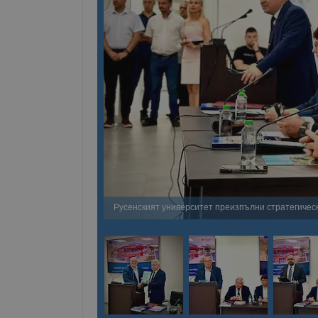
Русенският университет преизпълни стратегичес