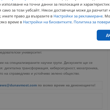
 използване на точни данни за геолокация и характеристик
 само за този уебсайт. Някои доставчици може да разчитат 
; имате право да възразите в
Настройки за рекламиране
. М
сяко време в
Настройки на бисквитките
.
Политика за повер
ество
Д
ставяне на стратегическата научноизследователска и
 на първия ден акцентът е поставен върху международното
е в съвременното общество, като участниците ще разгледат
Ефективност
Таргетиране
Функционалност
Н
ледователски университет.
и на специализираните научни групи. Дискусиите ще се
я: дигитална трансформация, киберсигурност, мехатроника,
то на справедливо и устойчиво зелено общество.
ews@dunavmost.com
по всяко време на денонощието!
еобходимо
Ефективност
Таргетиране
Функционалност
Неклас
исквитки позволяват основната функционалност на уебсайта, като потребителско
не може да се използва правилно без строго необходими бисквитки.
Валиден