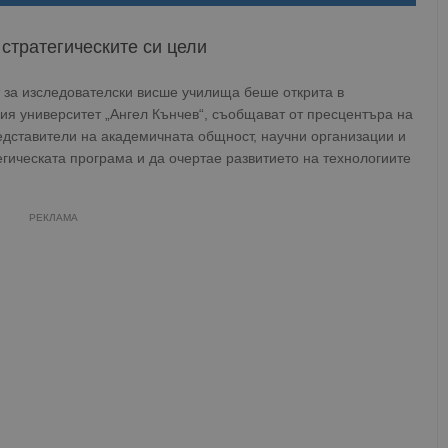
стратегическите си цели
за изследователски висше училища беше открита в
ия университет „Ангел Кънчев“, съобщават от пресцентъра на
дставители на академичната общност, научни организации и
тегическата програма и да очертае развитието на технологиите
РЕКЛАМА