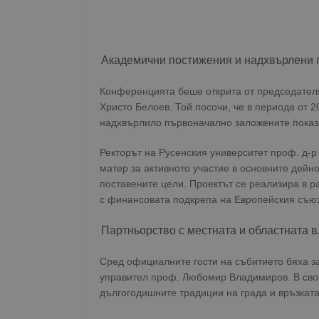
Академични постижения и надхвърлени 
Конференцията беше открита от председателя
Христо Белоев. Той посочи, че в периода от 
надхвърлило първоначално заложените показа
Ректорът на Русенския университет проф. д-р
матер за активното участие в основните дейн
поставените цели. Проектът се реализира в р
с финансовата подкрепа на Европейския съюз
Партньорство с местната и областната в
Сред официалните гости на събитието бяха з
управител проф. Любомир Владимиров. В сво
дългогодишните традиции на града и връзката