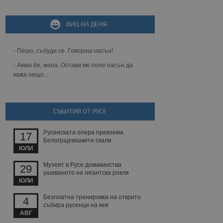
не, зададена от уеб
ВИЦ НА ДЕНЯ
 ASP.NET MVC
спре неразрешеното
т, известно като
тове. Той не съдържа
- Пешо, събуди се. Говориш насън!
щожава при затваряне
- Аман бе, жена. Остави ме поне насън да
кажа нещо...
ение на съгласието на
ст за тяхното
а данни за съгласието
ични политики и
антира, че техните
 сесии.
СЪБИТИЯ ОТ РУСЕ
аничаване между хората
а, за да се правят
Русенската опера превзема
17
хния уебсайт.
Белоградчишките скали
ЮЛИ
сигнализира на
Музеят в Русе домакинства
29
 на бисквитките,
ушиването на гигантска рокля
а съответствие и
ЮЛИ
ндарти и
Безплатна тренировка на открито
4
ck и предоставя
събира русенци на кея
требител използва
АВГ
йният потребител може