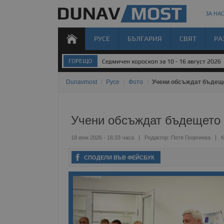
ЗА НАС
РУСЕ
БЪЛГАРИЯ
СВЯТ
РА
ГОРЕЩО
Седмичен хороскоп за 10 - 16 август 2026
Dunavmost
/
Русе
/
Фото
/
Учени обсъждат бъдеще
Учени обсъждат бъдещето 
18 юни 2026 - 16:33 часа
Редактор:
Петя Георгиева
К
СПОДЕЛИ ВЪВ ФЕЙСБУК