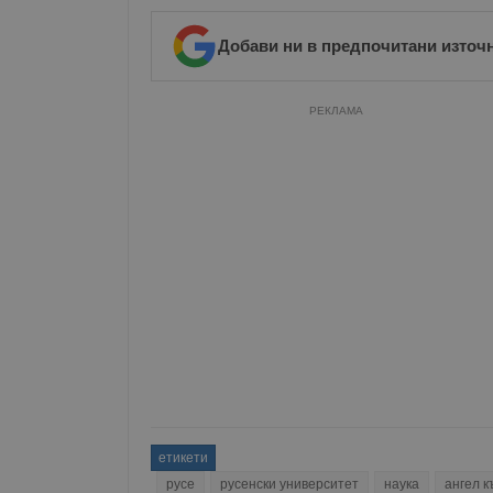
Име
Добави ни в предпочитани източ
__RequestVerificationT
РЕКЛАМА
VISITOR_PRIVACY_MET
__cf_bm
receive-cookie-depreca
ASP.NET_SessionId
етикети
русе
русенски университет
наука
ангел к