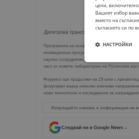
цели, включително
Вашият избор важи
вместо на съгласие
съгласието си по в
Дигитална трансформация и зелено общ
НАСТРОЙКИ
Програмата на конференцията предвижда пред
иновационна програма на проекта. В рамките
научно сътрудничество и ролята на иновациит
Строго
част от новите лаборатории на Русенския изс
необходимо
Форумът ще продължи на 19 юни с презентаци
фокусират върху няколко ключови направлени
нови технологии и изследвания за изграждане
Изпращайте снимки и информация на
n
Строго н
Строго необходимите б
Следвай ни в Google News
→
на акаунта. Уебсайтът 