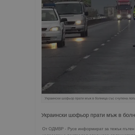
Украински шофьор прати мъж в болница със счупена лоп
Украински шофьор прати мъж в болн
От ОДМВР - Русе информират за тежък пътен 