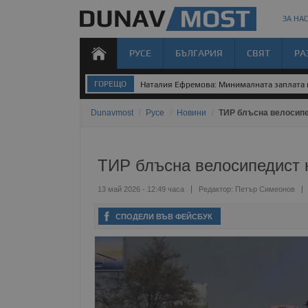
ЗА НАС
РУСЕ
БЪЛГАРИЯ
СВЯТ
РА
ГОРЕЩО
Наталия Ефремова: Минималната заплата н
Dunavmost
/
Русе
/
Новини
/
ТИР блъсна велосипе
ТИР блъсна велосипедист н
13 май 2026 - 12:49 часа
Редактор:
Петър Симеонов
СПОДЕЛИ ВЪВ ФЕЙСБУК