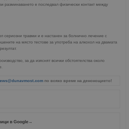
ри разминаването е последвал физически контакт между
л сериозни травми и е настанен за болнично лечение с
ршените на място тестове за употреба на алкохол на двамата
резултат.
оизводство, за да изяснят всички обстоятелства около
е.
ews@dunavmost.com
по всяко време на денонощието!
ници в Google
→