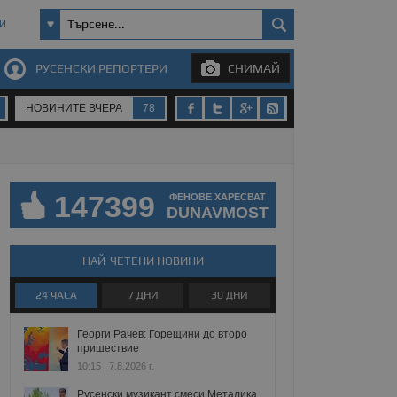
И
РУСЕНСКИ РЕПОРТЕРИ
СНИМАЙ
НОВИНИТЕ ВЧЕРА
78
147399
ФЕНОВЕ ХАРЕСВАТ
DUNAVMOST
НАЙ-ЧЕТЕНИ НОВИНИ
24 ЧАСА
7 ДНИ
30 ДНИ
Георги Рачев: Горещини до второ
пришествие
10:15 | 7.8.2026 г.
Русенски музикант смеси Металика