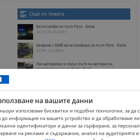
Още по темата
Катастрофа на пътя Русе - Бяла
12:15 | 21.12.2018 г.
Шофьор с БМВ катастрофира на пътя Русе - Бяла
13:59 | 14.2.2024 г.
Лек автомобил е сякъл пътя на моториста,
пострадал на пътя Русе - Бяла
10:37 | 7.6.2021 г.
10 часа бе затворен главния път Русе - Бяла след
тежката катастрофа
12:23 | 8.1.2019 г.
зползване на вашите данни
ньори използваме бисквитки и подобни технологии, за да 
нт
болница
велосипедист
бяла
травма
одмвр
 до информация на вашето устройство и да обработваме ли
никални идентификатори и данни за сърфиране, за персона
ерване на реклами и съдържание, анализ на аудиторията и
РЕКЛАМА