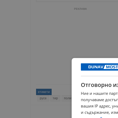
РЕКЛАМА
Отговорно и
етикети
Ние и нашите парт
русе
тир
полиция
катастрофа
инциде
получаваме достъп
вашия IP адрес, у
и съдържание, изм