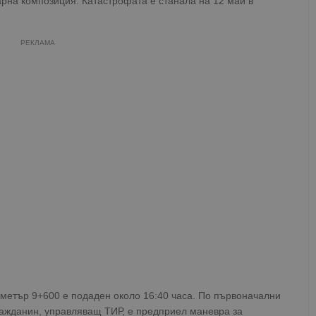
арна композиция. Катастрофата е станала на 12 май в
РЕКЛАМА
ометър 9+600 е подаден около 16:40 часа. По първоначални
ражданин, управляващ ТИР, е предприел маневра за