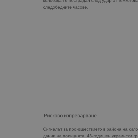
колоездач е пострадал след удар от тежкотов
следобедните часове.
Рисково изпреварване
Сигналът за произшествието в района на кил
данни на полицията, 43-годишен украински г