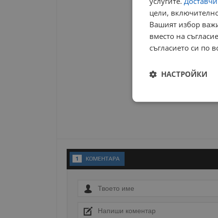
услугите.
Доставчиц
цели, включително
Вашият избор важи
вместо на съгласие
съгласието си по в
НАСТРОЙКИ
Строго
необходимо
1
KОМЕНТАРA
Строго н
Строго необходимите б
на акаунта. Уебсайтът 