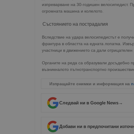
изпреварване на 30-годишен велосипедист. П
огромната машина и колелото.
Състоянието на пострадалия
Вследствие на удара велосипедистът е получи
фрактура в областта на едната лопатка. Извъ
участници в движението са дали отрицателен 
Органите на реда са образували досъдебно пр
възникналото пътнотранспортно произшестви
Изпращайте снимки и информация на
n
Следвай ни в Google News
→
Добави ни в предпочитани източ