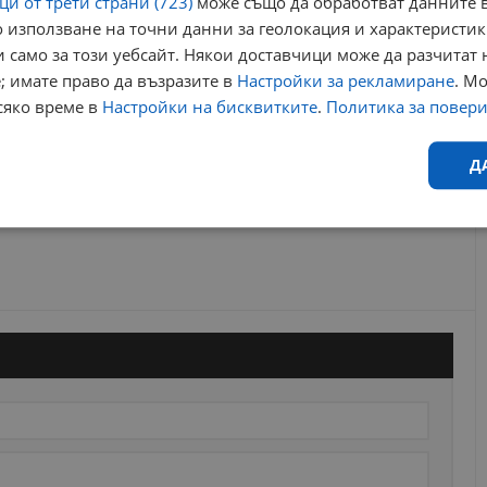
и от трети страни (723)
може също да обработват данните в
 използване на точни данни за геолокация и характеристик
 само за този уебсайт. Някои доставчици може да разчитат 
; имате право да възразите в
Настройки за рекламиране
. М
сяко време в
Настройки на бисквитките
.
Политика за повер
Д
Ефективност
Таргетиране
Функционалност
Н
еобходимо
Ефективност
Таргетиране
Функционалност
Неклас
исквитки позволяват основната функционалност на уебсайта, като потребителско
не може да се използва правилно без строго необходими бисквитки.