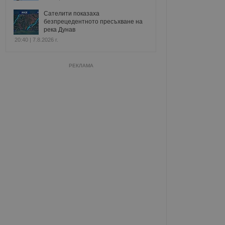
Сателити показаха
безпрецедентното пресъхване на
река Дунав
20:40 | 7.8.2026 г.
РЕКЛАМА