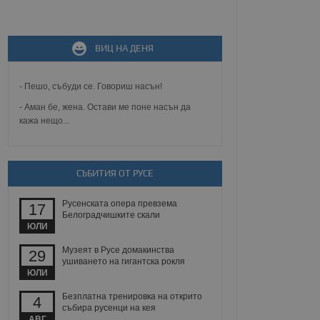
не, зададена от уеб
 ASP.NET MVC
ВИЦ НА ДЕНЯ
спре неразрешеното
т, известно като
тове. Той не съдържа
щожава при затваряне
- Пешо, събуди се. Говориш насън!
- Аман бе, жена. Остави ме поне насън да
ение на съгласието на
кажа нещо...
ст за тяхното
а данни за съгласието
ични политики и
антира, че техните
 сесии.
СЪБИТИЯ ОТ РУСЕ
аничаване между хората
а, за да се правят
Русенската опера превзема
17
хния уебсайт.
Белоградчишките скали
ЮЛИ
сигнализира на
 на бисквитките,
Музеят в Русе домакинства
29
а съответствие и
ушиването на гигантска рокля
ндарти и
ЮЛИ
Безплатна тренировка на открито
ck и предоставя
4
събира русенци на кея
требител използва
йният потребител може
АВГ