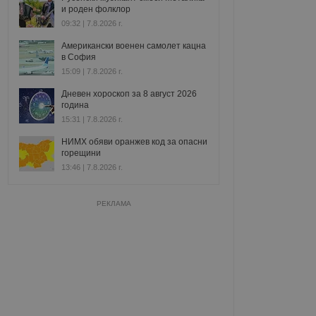
и роден фолклор
09:32 | 7.8.2026 г.
Американски военен самолет кацна
в София
15:09 | 7.8.2026 г.
Дневен хороскоп за 8 август 2026
година
15:31 | 7.8.2026 г.
НИМХ обяви оранжев код за опасни
горещини
13:46 | 7.8.2026 г.
РЕКЛАМА