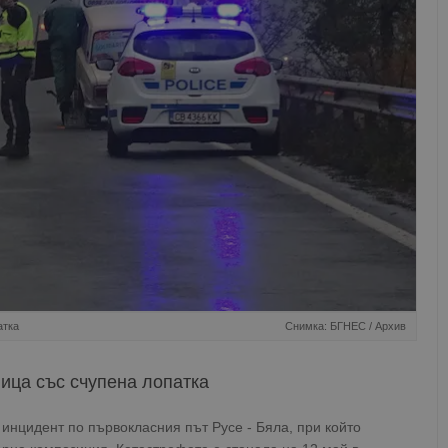
атка
Снимка: БГНЕС / Архив
ица със счупена лопатка
инцидент по първокласния път Русе - Бяла, при който