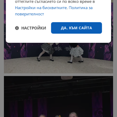
оттеглите съгласието си по всяко време в
Настройки на бисквитките
.
Политика за
поверителност
НАСТРОЙКИ
ДА, КЪМ САЙТА
Строго
Ефективност
необходимо
Таргетиране
Функционалност
Некласифицирани