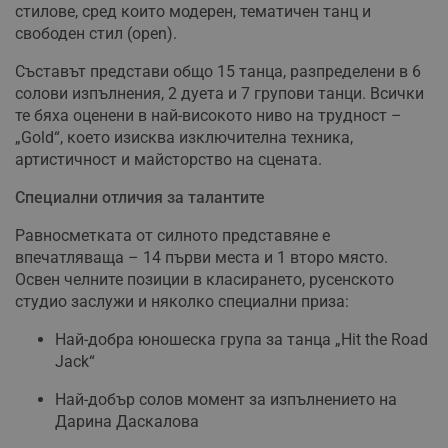
стилове, сред които модерен, тематичен танц и
свободен стил (open).
Съставът представи общо 15 танца, разпределени в 6
солови изпълнения, 2 дуета и 7 групови танци. Всички
те бяха оценени в най-високото ниво на трудност –
„Gold“, което изисква изключителна техника,
артистичност и майсторство на сцената.
Специални отличия за талантите
Равносметката от силното представяне е
впечатляваща – 14 първи места и 1 второ място.
Освен челните позиции в класирането, русенското
студио заслужи и няколко специални приза:
Най-добра юношеска група за танца „Hit the Road
Jack“
Най-добър солов момент за изпълнението на
Дарина Даскалова