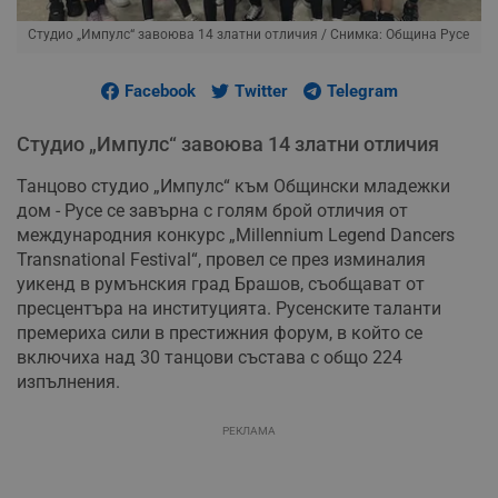
Студио „Импулс“ завоюва 14 златни отличия
/ Снимка: Община Русе
Facebook
Twitter
Telegram
Студио „Импулс“ завоюва 14 златни отличия
Танцово студио „Импулс“ към Общински младежки
дом - Русе се завърна с голям брой отличия от
международния конкурс „Millennium Legend Dancers
Transnational Festival“, провел се през изминалия
уикенд в румънския град Брашов, съобщават от
пресцентъра на институцията. Русенските таланти
премериха сили в престижния форум, в който се
включиха над 30 танцови състава с общо 224
изпълнения.
РЕКЛАМА