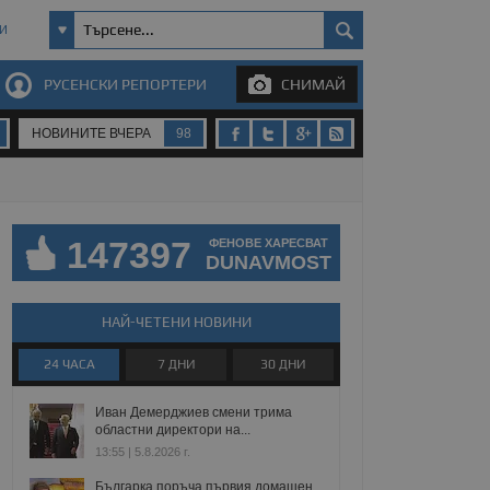
И
РУСЕНСКИ РЕПОРТЕРИ
СНИМАЙ
НОВИНИТЕ ВЧЕРА
98
147397
ФЕНОВЕ ХАРЕСВАТ
DUNAVMOST
НАЙ-ЧЕТЕНИ НОВИНИ
24 ЧАСА
7 ДНИ
30 ДНИ
Иван Демерджиев смени трима
областни директори на...
13:55 | 5.8.2026 г.
Българка поръча първия домашен