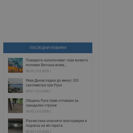
ПОСЛЕДНИ НОВИНИ
Пожарите изпепеляват гори колкото
половин Витоша всяка...
09:10 | 6.8.2026 г.
Река Дунав падна до минус 101
сантиметра при Русе
09:07 | 6.8.2026 г.
Община Русе бави отговори за
скандален строеж
09:02 | 6.8.2026 г.
Разчистиха опасните конструкции в
подлеза на жп гарата
08:53 | 6.8.2026 г.