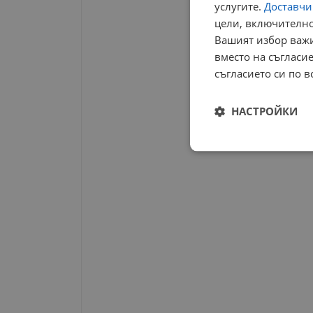
услугите.
Доставчиц
цели, включително
Вашият избор важи
вместо на съгласие
съгласието си по в
НАСТРОЙКИ
Строго
необходимо
Строго н
Строго необходимите б
на акаунта. Уебсайтът 