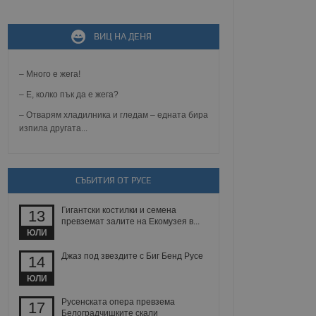
ВИЦ НА ДЕНЯ
не, зададена от уеб
 ASP.NET MVC
спре неразрешеното
т, известно като
– Много е жега!
тове. Той не съдържа
щожава при затваряне
– Е, колко пък да е жега?
– Отварям хладилника и гледам – едната бира
ение на съгласието на
изпила другата...
ст за тяхното
а данни за съгласието
ични политики и
антира, че техните
 сесии.
СЪБИТИЯ ОТ РУСЕ
аничаване между хората
а, за да се правят
хния уебсайт.
Гигантски костилки и семена
13
превземат залите на Екомузея в...
ЮЛИ
сигнализира на
 на бисквитките,
Джаз под звездите с Биг Бенд Русе
14
а съответствие и
ндарти и
ЮЛИ
ck и предоставя
Русенската опера превзема
17
требител използва
Белоградчишките скали