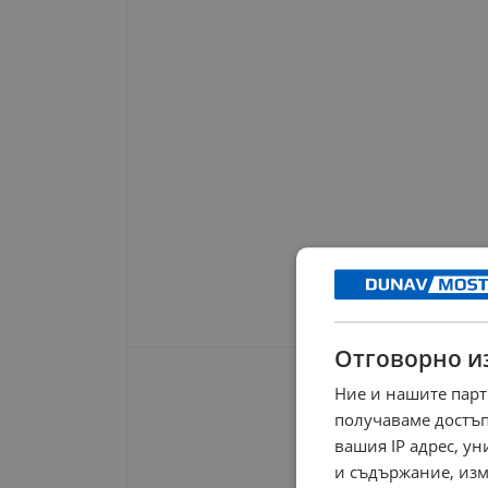
Отговорно и
Ние и нашите парт
получаваме достъп
вашия IP адрес, у
и съдържание, изм