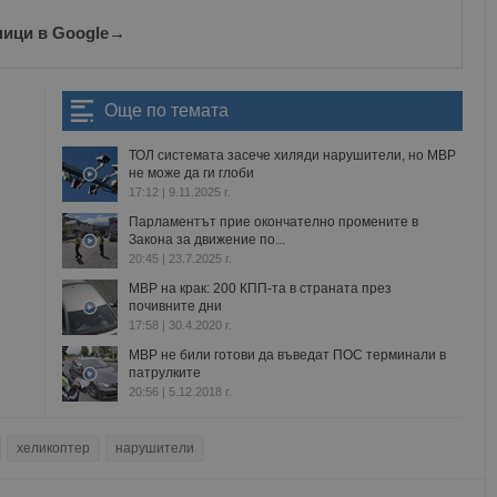
ници в Google
→
Още по темата
ТОЛ системата засече хиляди нарушители, но МВР
не може да ги глоби
17:12 | 9.11.2025 г.
Парламентът прие окончателно промените в
Закона за движение по...
20:45 | 23.7.2025 г.
МВР на крак: 200 КПП-та в страната през
почивните дни
17:58 | 30.4.2020 г.
МВР не били готови да въведат ПОС терминали в
патрулките
20:56 | 5.12.2018 г.
хеликоптер
нарушители