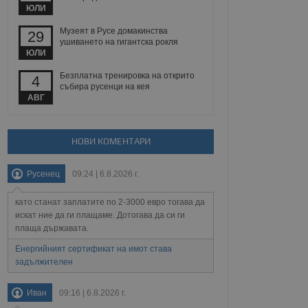
йният потребител може
ЮЛИ
 уебсайт.
Музеят в Русе домакинства
29
ушиването на гигантска рокля
ЮЛИ
Описание
Безплатна тренировка на открито
4
събира русенци на кея
ребителски
елското поведение и
АВГ
раници на сайта. Тя
яване на сайта. Тя
не на прегледи на
формация, която е
взаимодействат с
нкционалност в целия
прекарано на
редпочитанията на
НОВИ КОМЕНТАРИ
 сайтове; тя може
остта на социалните
тора на сайта.
използва новата или
елски взаимодействия
Русенец
09:24 | 6.8.2026 г.
нето и потребителския
като станат заплатите по 2-3000 евро тогава да
рез събиране на данни
искат ние да ги плащаме. Дотогава да си ги
 помага за
плаща държавата.
отребителите се
тапите на тестване.
Енергийният сертификат на имот става
тистически данни,
задължителен
 броя на посещенията,
 са били заредени.
елския опит.
Иван
09:16 | 6.8.2026 г.