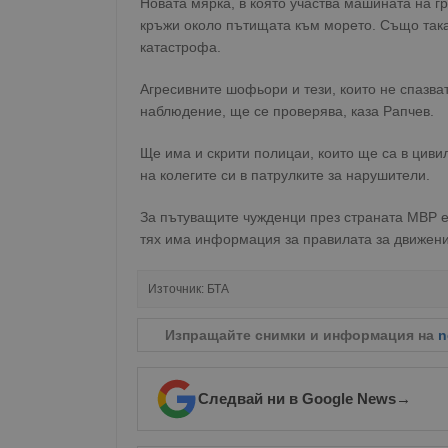
Новата мярка, в която участва машината на 
кръжи около пътищата към морето. Също така
катастрофа.
Агресивните шофьори и тези, които не спазват
наблюдение, ще се проверява, каза Рапчев.
Ще има и скрити полицаи, които ще са в циви
на колегите си в патрулките за нарушители.
За пътуващите чужденци през страната МВР е 
тях има информация за правилата за движени
Източник:
БТА
Изпращайте снимки и информация на
n
Следвай ни в Google News
→