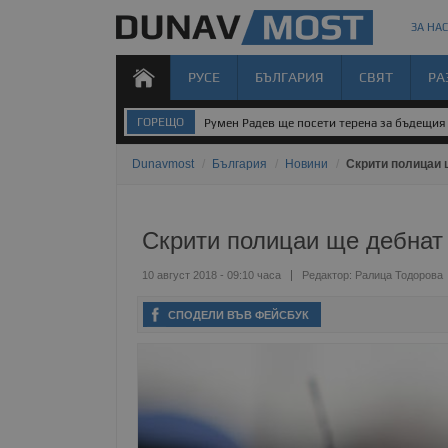
ЗА НАС
РУСЕ
БЪЛГАРИЯ
СВЯТ
РА
ГОРЕЩО
Румен Радев ще посети терена за бъдещия 
Dunavmost
/
България
/
Новини
/
Скрити полицаи 
Скрити полицаи ще дебнат 
10 август 2018 - 09:10 часа
Редактор:
Ралица Тодорoва
СПОДЕЛИ ВЪВ ФЕЙСБУК