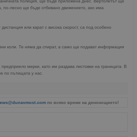
граничната полиция, ще бъде приложена днес. Вертолетът ще
, по-лесно ще бъде отбивано движението, ако има
 дистанция или карат с висока скорост, са под особено
лни коли. Те няма да спират, а само ще подават информация
предприело мерки, като им раздава листовки на границата. В
е по пътищата у нас.
ews@dunavmost.com
по всяко време на денонощието!