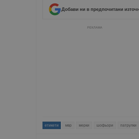
Добави ни в предпочитани източ
РЕКЛАМА
етикети
мвр
мерки
шофьори
патрулки