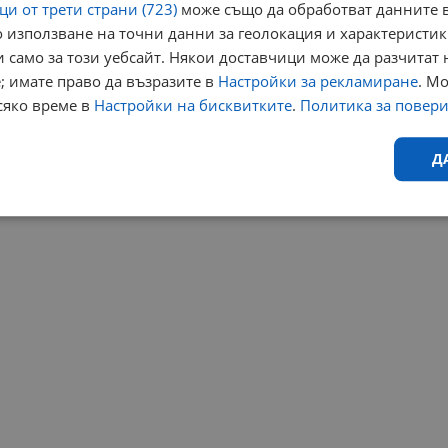
и от трети страни (723)
може също да обработват данните в
 използване на точни данни за геолокация и характеристик
 само за този уебсайт. Някои доставчици може да разчитат 
; имате право да възразите в
Настройки за рекламиране
. М
сяко време в
Настройки на бисквитките
.
Политика за повер
Д
Ефективност
Таргетиране
Функционалност
Н
еобходимо
Ефективност
Таргетиране
Функционалност
Неклас
исквитки позволяват основната функционалност на уебсайта, като потребителско
не може да се използва правилно без строго необходими бисквитки.