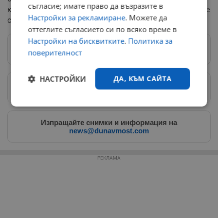
съгласие; имате право да възразите в
която е 25 години в този бизнес казва,че досега не се е
Настройки за рекламиране
. Можете да
страхувала така.
оттеглите съгласието си по всяко време в
Настройки на бисквитките
.
Политика за
Следвай ни в Google News
→
поверителност
НАСТРОЙКИ
ДА, КЪМ САЙТА
Предпочитани източници
→
Строго
Ефективност
необходимо
Изпращайте снимки и информация на
news@dunavmost.com
Таргетиране
Функционалност
РЕКЛАМА
Некласифицирани