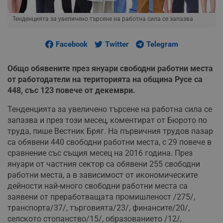
Тенденцията за увеличено търсене на работна сила се запазва
Facebook
Twitter
Telegram
Общо обявените през януари свободни работни места
от работодатели на територията на община Русе са
448, със 123 повече от декември.
Тенденцията за увеличено търсене на работна сила се
запазва и през този месец, коментират от Бюрото по
труда, пише Вестник Бряг. На първичния трудов пазар
са обявени 440 свободни работни места, с 29 повече в
сравнение със същия месец на 2016 година. През
януари от частния сектор са обявени 255 свободни
работни места, а в зависимост от икономическите
дейности най-много свободни работни места са
заявени от преработващата промишленост /275/,
транспорта/37/, търговията/23/, финансите/20/,
селското стопанство/15/, образованието /12/,