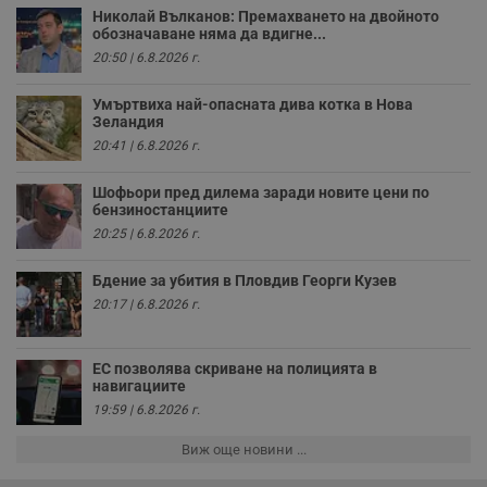
н
Николай Вълканов: Премахването на двойното
п
обозначаване няма да вдигне...
к
ч
20:50 | 6.8.2026 г.
п
с
б
Умъртвиха най-опасната дива котка в Нова
Зеландия
__cf_bm
29
Т
Cloudflare Inc.
20:41 | 6.8.2026 г.
минути
с
.twitter.com
59
р
секунди
м
Шофьори пред дилема заради новите цени по
б
бензиностанциите
о
у
20:25 | 6.8.2026 г.
п
о
и
Бдение за убития в Пловдив Георги Кузев
т
20:17 | 6.8.2026 г.
receive-cookie-deprecation
.hit.gemius.pl
1 година
Т
с
с
н
ЕС позволява скриване на полицията в
н
навигациите
п
б
19:59 | 6.8.2026 г.
п
с
Виж още новини ...
о
с
а