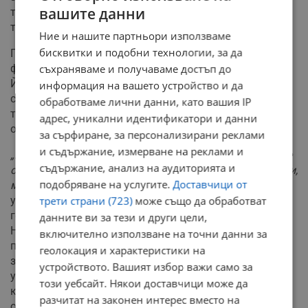
вашите данни
те получават заплати, които са малко над средните в
този бранш.
Ние и нашите партньори използваме
бисквитки и подобни технологии, за да
По-високи заплати искат да дават и собствениците на
съхраняваме и получаваме достъп до
фурна „Габи”. Така мисли шефът на хлебопекарната
Йорданка Александрова. Този бранш обаче е в
информация на вашето устройство и да
стагнация, силната конкуренция на големите
обработваме лични данни, като вашия IP
търговски вериги държи малките фурни на ръба на
адрес, уникални идентификатори и данни
оцеляването.
за сърфиране, за персонализирани реклами
и съдържание, измерване на реклами и
„На ръба оцеляваме, чакам да ми преведат от някъде
съдържание, анализ на аудиторията и
от консигнацията, че да си платя тока, да дам заплати,
подобряване на услугите.
Доставчици от
много е трудно”
, казва Йорданка Александрова. Тя
трети страни (723)
може също да обработват
успява да задържа хората си по 10 и дори по 20
години в своята фирма, но има нужда от нови кадри.
данните ви за тези и други цели,
Няма да наема обаче, защото не може да плаща
включително използване на точни данни за
повече заплати. Работниците тук засега са доволни,
геолокация и характеристики на
защото си получават редовно парите и им харесват
устройството. Вашият избор важи само за
условията за работа. За разлика от собствениците на
този уебсайт. Някои доставчици може да
клиничната лаборатория, във фурната не са
разчитат на законен интерес вместо на
оптимисти за бъдещето. Йорданка Александрова,