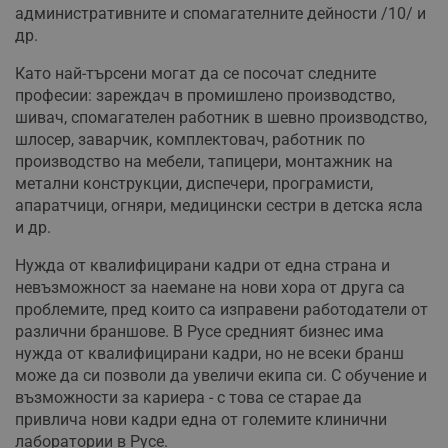
административните и спомагателните дейности /10/ и
др.
Като най-търсени могат да се посочат следните
професии: зареждач в промишлено производство,
шивач, спомагателен работник в шевно производство,
шлосер, заварчик, комплектовач, работник по
производство на мебели, тапицери, монтажник на
метални конструкции, диспечери, програмисти,
апаратчици, огняри, медицински сестри в детска ясла
и др.
Нужда от квалифицирани кадри от една страна и
невъзможност за наемане на нови хора от друга са
проблемите, пред които са изправени работодатели от
различни браншове. В Русе средният бизнес има
нужда от квалифицирани кадри, но не всеки бранш
може да си позволи да увеличи екипа си. С обучение и
възможности за кариера - с това се старае да
привлича нови кадри една от големите клинични
лаборатории в Русе.