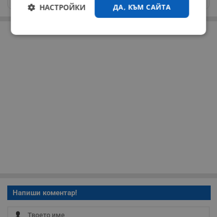
НАСТРОЙКИ
ДА, КЪМ САЙТА
РЕКЛАМА
Строго
Ефективност
необходимо
Таргетиране
Функционалност
Некласифицирани
Строго необходимо
Ефективност
Напиши коментар!
Таргетиране
Функционалност
Некласифицирани