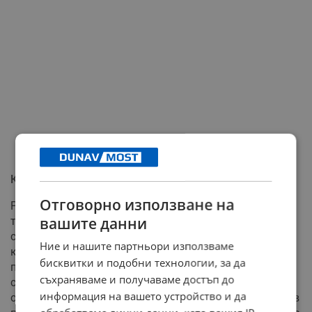
Кампанийност вместо истински професионализъм
Отговорно използване на
Румен Петков призова за публични отговори относно
вашите данни
това дали е имало оказван натиск върху главния
секретар или умишлено бездействие по конкретни
Ние и нашите партньори използваме
казуси. Той коментира и слуховете за бъдеща
бисквитки и подобни технологии, за да
политическа кариера на Кандев, като изрази
съхраняваме и получаваме достъп до
скептицизъм поради демонстрираната липса на
информация на вашето устройство и да
отговорност към институцията, която го е изградила в