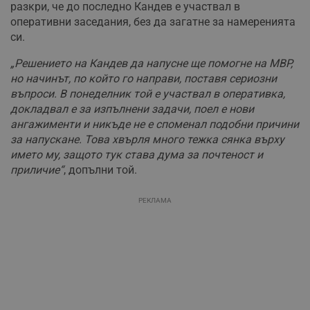
разкри, че до последно Кандев е участвал в
оперативни заседания, без да загатне за намеренията
си.
„Решението на Кандев да напусне ще помогне на МВР,
но начинът, по който го направи, поставя сериозни
въпроси. В понеделник той е участвал в оперативка,
докладвал е за изпълнени задачи, поел е нови
ангажименти и никъде не е споменал подобни причини
за напускане. Това хвърля много тежка сянка върху
името му, защото тук става дума за почтеност и
приличие“
, допълни той.
РЕКЛАМА