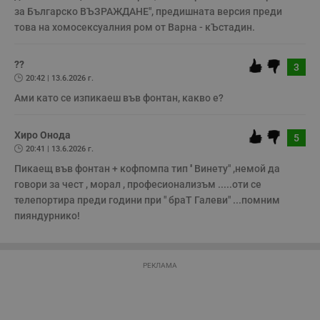
и
за Българско ВЪЗРАЖДАНЕ", предишната версия преди 
п
у
това на хомосексуалния ром от Варна - кЪстадин.
з
б
VISITOR_PRIVACY_METADATA
5 месеца
Т
??
YouTube
3
4
с
.youtube.com
20:42 | 13.6.2026 г.
седмици
с
с
Ами като се изпикаеш във фонтан, какво е?
п
и
п
т
Хиро Онода
5
в
20:41 | 13.6.2026 г.
с
з
Пикаещ във фонтан + кофпомпа тип '' Винету" ,немой да 
с
п
говори за чест , морал , професионализъм .....оти се 
о
телепортира преди години при " браТ Галеви" ...помним 
р
п
пияндурнико!
н
п
к
ч
п
РЕКЛАМА
с
б
__cf_bm
29
Т
Cloudflare Inc.
минути
с
.twitter.com