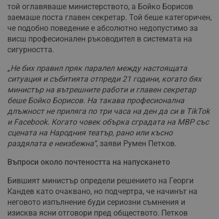
той оглавяваше министерството, а Бойко Борисов
заемаше поста главен секретар. Той беше категоричен,
че подобно поведение е абсолютно недопустимо за
висш професионален ръководител в системата на
сигурността.
„Не бих правил пряк паралел между настоящата
ситуация и събитията отпреди 21 години, когато бях
министър на вътрешните работи и главен секретар
беше Бойко Борисов. На такава професионална
длъжност не приляга по три часа на ден да си в TikTok
и Facebook. Когато човек обърка сградата на МВР със
сцената на Народния театър, рано или късно
раздялата е неизбежна“
, заяви Румен Петков.
Въпроси около почтеността на напускането
Бившият министър определи решението на Георги
Кандев като очаквано, но подчертра, че начинът на
неговото изпълнение буди сериозни съмнения и
изисква ясни отговори пред обществото. Петков