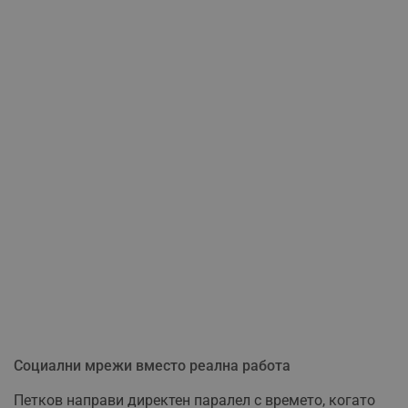
Социални мрежи вместо реална работа
Петков направи директен паралел с времето, когато