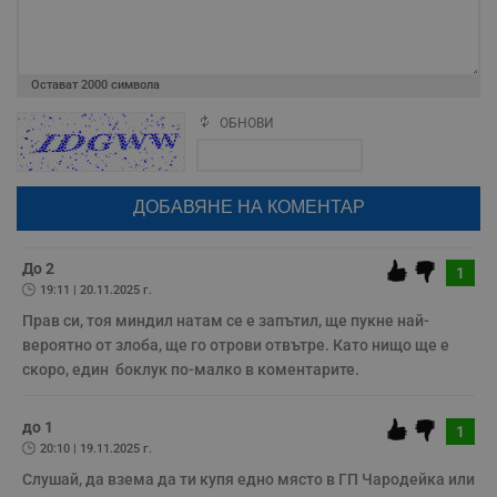
п
A
т
е
д
Остават
2000
символа
н
п
с
ОБНОВИ
Поради зачестилите злоупотреби в сайта, за да оставите анонимен
у
коментар или да гласувате изискваме да се идентифицирате с
и
ф
google акаунт.
н
м
Натискайки на бутона "Вход с google" по-долу, коментарът ви ще
Т
бъде публикуван анонимно под псевдонима който сте попълнили
и
по-горе в полето "Твоето име". Никаква лична информация за вас
п
няма да бъде съхранявана при нас или показвана на други
у
потребители.
До 2
1
з
б
19:11 | 20.11.2025 г.
Прав си, тоя миндил натам се е запътил, ще пукне най-
VISITOR_PRIVACY_METADATA
5 месеца
Т
YouTube
4
с
.youtube.com
вероятно от злоба, ще го отрови отвътре. Като нищо ще е 
седмици
с
скоро, един  боклук по-малко в коментарите.
с
п
и
п
до 1
1
т
в
20:10 | 19.11.2025 г.
с
з
Слушай, да взема да ти купя едно място в ГП Чародейка или 
с