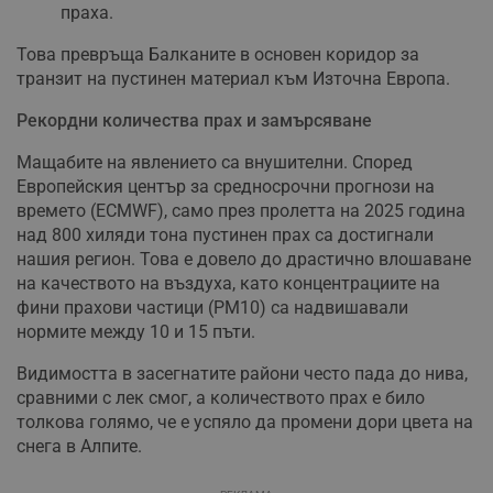
праха.
Това превръща Балканите в основен коридор за
транзит на пустинен материал към Източна Европа.
Рекордни количества прах и замърсяване
Мащабите на явлението са внушителни. Според
Европейския център за средносрочни прогнози на
времето (ECMWF), само през пролетта на 2025 година
над 800 хиляди тона пустинен прах са достигнали
нашия регион. Това е довело до драстично влошаване
на качеството на въздуха, като концентрациите на
фини прахови частици (PM10) са надвишавали
нормите между 10 и 15 пъти.
Видимостта в засегнатите райони често пада до нива,
сравними с лек смог, а количеството прах е било
толкова голямо, че е успяло да промени дори цвета на
снега в Алпите.