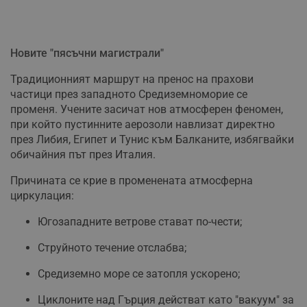
Новите "пясъчни магистрали"
Традиционният маршрут на пренос на прахови
частици през западното Средиземноморие се
променя. Учените засичат нов атмосферен феномен,
при който пустинните аерозоли навлизат директно
през Либия, Египет и Тунис към Балканите, избягвайки
обичайния път през Италия.
Причината се крие в променената атмосферна
циркулация:
Югозападните ветрове стават по-чести;
Струйното течение отслабва;
Средиземно море се затопля ускорено;
Циклоните над Гърция действат като "вакуум" за