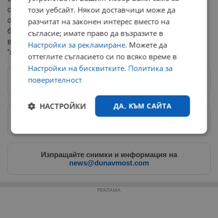
са категорични – в излишък прахът вреди повече,
този уебсайт. Някои доставчици може да
отколкото помага. Прогнозите сочат, че България ще
разчитат на законен интерес вместо на
бъде подложена на все по-чести периоди с ниска
съгласие; имате право да възразите в
видимост и високо замърсяване, превръщайки
Настройки за рекламиране
. Можете да
"пясъчните облаци" в регулярна част от климата ни.
оттеглите съгласието си по всяко време в
Настройки на бисквитките
.
Политика за
поверителност
Следвай ни в Google News
→
НАСТРОЙКИ
ДА, КЪМ САЙТА
Предпочитани източници
→
Строго
Ефективност
необходимо
Изпращайте снимки и информация на
news@dunavmost.com
Таргетиране
Функционалност
РЕКЛАМА