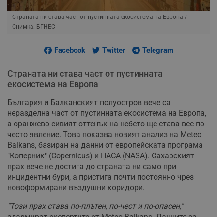
Страната ни става част от пустинната екосистема на Европа
/
Снимка: БГНЕС
Facebook
Twitter
Telegram
Страната ни става част от пустинната
екосистема на Европа
България и Балканският полуостров вече са
неразделна част от пустинната екосистема на Европа,
а оранжево-сивият оттенък на небето ще става все по-
често явление. Това показва новият анализ на Meteo
Balkans, базиран на данни от европейската програма
"Коперник" (Copernicus) и НАСА (NASA). Сахарският
прах вече не достига до страната ни само при
инцидентни бури, а пристига почти постоянно чрез
новоформирани въздушни коридори.
"Този прах става по-плътен, по-чест и по-опасен,"
алармират експертите от Meteo Balkans. Данните за