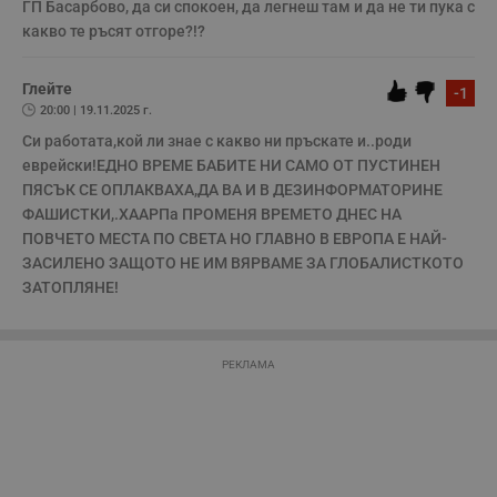
ГП Басарбово, да си спокоен, да легнеш там и да не ти пука с 
п
о
какво те ръсят отгоре?!?
р
п
н
Глейте
п
-1
к
20:00 | 19.11.2025 г.
ч
п
Си работата,кой ли знае с какво ни пръскате и..роди 
с
еврейски!ЕДНО ВРЕМЕ БАБИТЕ НИ САМО ОТ ПУСТИНЕН 
б
ПЯСЪК СЕ ОПЛАКВАХА,ДА ВА И В ДЕЗИНФОРМАТОРИНЕ 
__cf_bm
29
Т
Cloudflare Inc.
ФАШИСТКИ,.ХААРПа ПРОМЕНЯ ВРЕМЕТО ДНЕС НА 
минути
с
.twitter.com
59
р
ПОВЧЕТО МЕСТА ПО СВЕТА НО ГЛАВНО В ЕВРОПА Е НАЙ-
секунди
м
б
ЗАСИЛЕНО ЗАЩОТО НЕ ИМ ВЯРВАМЕ ЗА ГЛОБАЛИСТКОТО 
о
ЗАТОПЛЯНЕ!
у
п
о
и
т
РЕКЛАМА
receive-cookie-deprecation
.hit.gemius.pl
1 година
Т
с
с
н
н
п
б
п