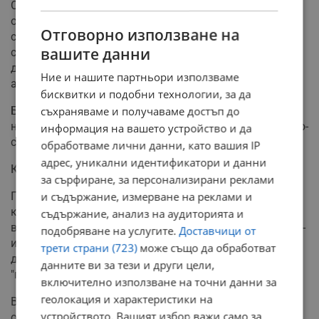
Сахарският прах представлява сериозен риск за
общественото здраве, тъй като съдържа коктейл от
Отговорно използване на
силициев диоксид, тежки метали, микроорганизми и
вашите данни
спори. Фините частици проникват дълбоко в белите
дробове и създават проблеми за хората с астма,
Ние и нашите партньори използваме
алергии и сърдечни заболявания.
бисквитки и подобни технологии, за да
Болниците в София, Атина и Скопие вече отчитат ръст
съхраняваме и получаваме достъп до
на пациентите с респираторни проблеми след всеки по-
информация на вашето устройство и да
сериозен пренос на пясък.
обработваме лични данни, като вашия IP
адрес, уникални идентификатори и данни
Климатични промени и "кални дъждове"
за сърфиране, за персонализирани реклами
Пустинните частици влияят директно и на времето,
и съдържание, измерване на реклами и
като играят ролята на "ядра на кондензация". Това
съдържание, анализ на аудиторията и
води до образуването на повече буреносни облаци, по-
подобряване на услугите.
Доставчици от
интензивни гръмотевични бури и характерните "кални
трети страни (723)
може също да обработват
дъждове", които оставят след себе си познатата
данните ви за тези и други цели,
"пустинна патина" върху автомобилите.
включително използване на точни данни за
геолокация и характеристики на
Въпреки някои ползи за земеделието, като
устройството. Вашият избор важи само за
обогатяването на почвите с фосфор и желязо, учените