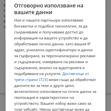
Отговорно използване на
да внимават за реквизитни банкноти, които имитират
новата валута. При плащания в лева през тази
вашите данни
седмица търговците са длъжни да връщат рестото
Ние и нашите партньори използваме
единствено в евро, за да изтеглят старата валута от
бисквитки и подобни технологии, за да
обращение.
съхраняваме и получаваме достъп до
информация на вашето устройство и да
Следвай ни в Google News
→
обработваме лични данни, като вашия IP
адрес, уникални идентификатори и данни
за сърфиране, за персонализирани реклами
Предпочитани източници
→
и съдържание, измерване на реклами и
съдържание, анализ на аудиторията и
подобряване на услугите.
Доставчици от
Изпращайте снимки и информация на
трети страни (723)
може също да обработват
news@dunavmost.com
данните ви за тези и други цели,
включително използване на точни данни за
геолокация и характеристики на
РЕКЛАМА
устройството. Вашият избор важи само за
този уебсайт. Някои доставчици може да