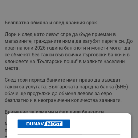
Безплатна обмяна и след крайния срок
Дори и след като левът спре да бъде приеман в
магазините, гражданите няма да загубят парите си. До
края на юни 2026 година банкноти и монети могат да
се обменят без такси във всички търговски банки и в
клоновете на "Български пощи" в малките населени
места.
След този период банките имат право да въведат
такси за услугата. Българската народна банка (БНБ)
обаче ще продължи да обменя левове за евро
безплатно и в неограничени количества завинаги.
Внимание за измами и фалшиви банкноти
МВР предупреждава за зачестили опити за измами в
последната фаза на прехода. Криминалистите
съветват гражданите да не обменят пари "на ръка" и