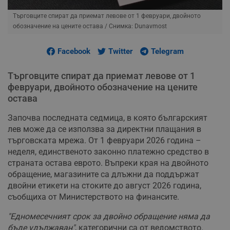
Търговците спират да приемат левове от 1 февруари, двойното
обозначение на цените остава
/ Снимка: Dunavmost
Facebook
Twitter
Telegram
Търговците спират да приемат левове от 1
февруари, двойното обозначение на цените
остава
Започва последната седмица, в която българският
лев може да се използва за директни плащания в
търговската мрежа. От 1 февруари 2026 година –
неделя, единственото законно платежно средство в
страната остава еврото. Въпреки края на двойното
обращение, магазините са длъжни да поддържат
двойни етикети на стоките до август 2026 година,
съобщиха от Министерството на финансите.
"Едномесечният срок за двойно обращение няма да
бъде удължаван"
, категорични са от ведомството.