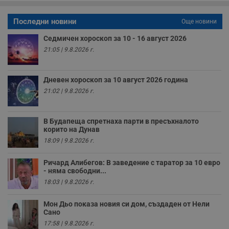
р
п
Последни новини
н
Още новини
п
к
Седмичен хороскоп за 10 - 16 август 2026
ч
п
21:05 | 9.8.2026 г.
с
б
__cf_bm
29
Т
Cloudflare Inc.
Дневен хороскоп за 10 август 2026 година
минути
с
.twitter.com
21:02 | 9.8.2026 г.
59
р
секунди
м
б
о
В Будапеща спретнаха парти в пресъхналото
у
п
корито на Дунав
о
18:09 | 9.8.2026 г.
и
т
Ричард Алибегов: В заведение с таратор за 10 евро
receive-cookie-deprecation
.hit.gemius.pl
1 година
Т
- няма свободни...
с
с
18:03 | 9.8.2026 г.
н
н
п
Мон Дьо показа новия си дом, създаден от Нели
б
Сано
п
с
17:58 | 9.8.2026 г.