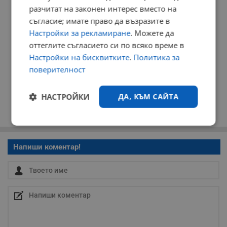
разчитат на законен интерес вместо на
съгласие; имате право да възразите в
Настройки за рекламиране
. Можете да
оттеглите съгласието си по всяко време в
Настройки на бисквитките
.
Политика за
поверителност
НАСТРОЙКИ
ДА, КЪМ САЙТА
Строго
Ефективност
необходимо
Напиши коментар!
Таргетиране
Функционалност
Некласифицирани