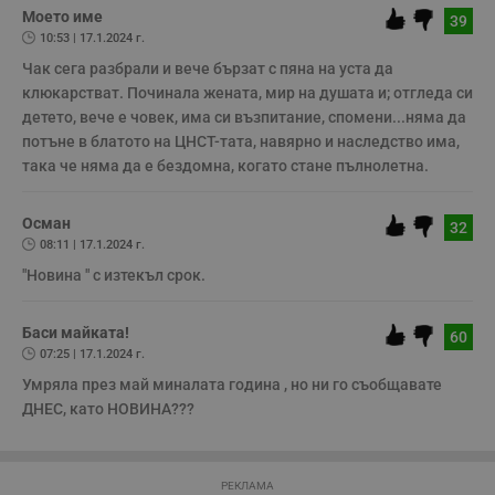
Таргетиране
Функционалност
Моето име
39
Некласифицирани
10:53 | 17.1.2024 г.
Чак сега разбрали и вече бързат с пяна на уста да 
Строго необходимите бисквитки позволяват основната
функционалност на уебсайта, като потребителско
клюкарстват. Починала жената, мир на душата и; отгледа си 
влизане и управление на акаунта. Уебсайтът не може да
детето, вече е човек, има си възпитание, спомени...няма да 
се използва правилно без строго необходими
потъне в блатото на ЦНСТ-тата, навярно и наследство има, 
бисквитки.
така че няма да е бездомна, когато стане пълнолетна.
Валиден
Име
Доставчик
/
Домейн
О
до
Осман
32
__RequestVerificationToken
Сесия
Т
Microsoft
п
Corporation
08:11 | 17.1.2024 г.
ф
www.dunavmost.com
з
"Новина " с изтекъл срок. 
п
и
п
Баси майката!
A
60
т
07:25 | 17.1.2024 г.
е
д
Умряла през май миналата година , но ни го съобщавате 
н
ДНЕС, като НОВИНА???
п
с
у
и
ф
РЕКЛАМА
н