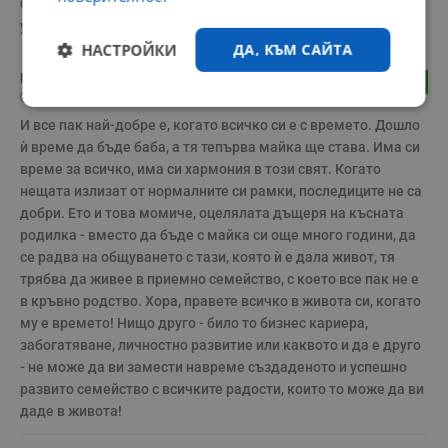
Съдят жената дето решила да роди, а не съдят тия дето си 
убиват децата с аборти. Самоунищожаващ се народ.
НАСТРОЙКИ
ДА, КЪМ САЙТА
Несъгласен
4
23:17 | 19.1.2024 г.
Строго
Ефективност
необходимо
И все пак най-добре е, когато всичко си е с времето. Дошло 
ѝ време да бъде баба, а тя тепърва майка ще става. Има си 
време за всичко, има си хармония в този свят. Когато 
нещата излизат от нормалните си рамки, последиците не са 
Таргетиране
Функционалност
добри. Ето и това момиче, оцелялата дъщеря на късната 
родилка - вместо да бъде с майка си още много години, да 
се радва на общуването с тази, която ѝ е дала живот, тя 
трябва да живее в приемно семейство, с което все пак не е 
Некласифицирани
в кръвно родство. Хора, правете всичко в живота си, когато 
му е времето! Нищо друго - било то бизнес кариера, 
забогатяване, личностно развитие или каквото и да е друго 
- не може да ви замести навреме създаденото и успешно 
развито семейство с всичките радости, които то може да ви 
даде в живота!
Строго необходимо
Ефективност