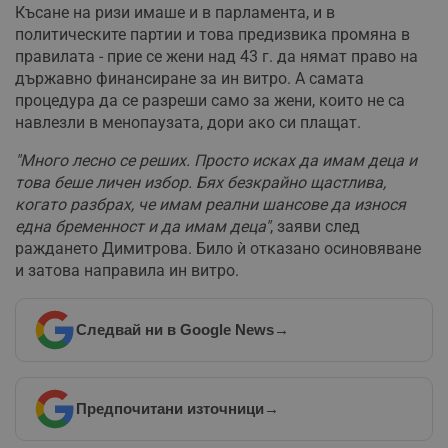
Късане на ризи имаше и в парламента, и в
политическите партии и това предизвика промяна в
правилата - прие се жени над 43 г. да нямат право на
държавно финансиране за ин витро. А самата
процедура да се разреши само за жени, които не са
навлезли в менопаузата, дори ако си плащат.
"Много лесно се реших. Просто исках да имам деца и
това беше личен избор. Бях безкрайно щастлива,
когато разбрах, че имам реални шансове да износя
една бременност и да имам деца"
, заяви след
раждането Димитрова. Било ѝ отказано осиновяване
и затова направила ин витро.
Следвай ни в Google News
→
Предпочитани източници
→