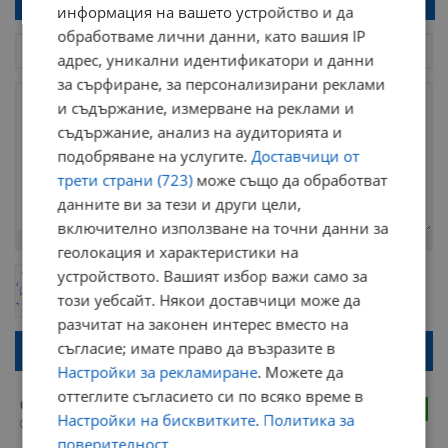
Напиши коментар!
информация на вашето устройство и да
обработваме лични данни, като вашия IP
адрес, уникални идентификатори и данни
за сърфиране, за персонализирани реклами
и съдържание, измерване на реклами и
съдържание, анализ на аудиторията и
подобряване на услугите.
Доставчици от
трети страни (723)
може също да обработват
данните ви за тези и други цели,
включително използване на точни данни за
Остават
2000
символа
геолокация и характеристики на
устройството. Вашият избор важи само за
ОБНОВИ
Поради зачестилите злоупотреби в сайта, за да оставите анонимен
този уебсайт. Някои доставчици може да
коментар или да гласувате изискваме да се идентифицирате с
google акаунт.
разчитат на законен интерес вместо на
Натискайки на бутона "Вход с google" по-долу, коментарът ви ще
съгласие; имате право да възразите в
бъде публикуван анонимно под псевдонима който сте попълнили
Настройки за рекламиране
. Можете да
по-горе в полето "Твоето име". Никаква лична информация за вас
няма да бъде съхранявана при нас или показвана на други
оттеглите съгласието си по всяко време в
потребители.
Съдят
4
Настройки на бисквитките
.
Политика за
18:25 | 23.1.2024 г.
поверителност