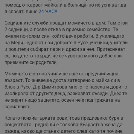
помощ, откарват майка ѝ в болница, но не успяват да
я спасят, пише
24 ЧАСА
.
Социалните служби пращат момичето в дом. Там стои
2 седмици, а после отива в приемно семейство. Те
имали по-голям син, който вече работи. В училището
на Мери - едно от най-добрите в Русе, ученици, учители
и родители събират пари и дрехи за нея. Притесняват
се, но детето твърди, че се чувства много добре при
приемните си родители.
Момичето е в това училище още от предучилищна
възраст. То живееше доста затворено с майка си в
блок в Русе. Д-р Димитрова много го пазела и дори го
изолирала от другите деца, разказват съседи. Днес те
не знаят нищо за детето, освен че е под грижата на
социалните.
Когато психиатърката роди, това предизвика буря в
обществото - редно ли е толкова възрастна жена да
ражда, какво ще стане с детето след като тя почине.