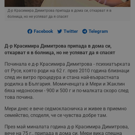
Д-р Красимира Димитрова припада в дома си, откарват я в
болница, но не успяват да я спасят
Facebook
Twitter
Telegram
Д-р Красимира Димитрова припада в дома си,
откарват я в болница, но не успяват да я спасят
Починала е д-р Красимира Димитрова - психиатърката
от Русе, която роди на 62 г. през 2010 година близнаци
след ин витро процедура и стана най-възрастната
родилка в България. Момиченцата ѝ Мери и Жаклин
бяха недоносени - 900 и 500 г и по-малката скоро след
това почина.
Мери днес е вече седмокласничка и живее в приемно
семейство, споделя, че се чувства добре там.
През май миналата година д-р Красимира Димитрова,
вече на 75 г., припада в дома си. Мери вика спешна