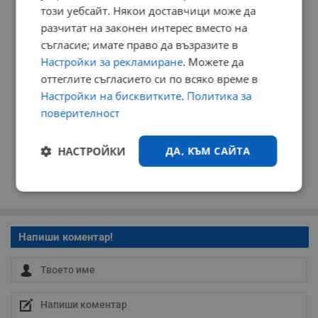
този уебсайт. Някои доставчици може да
разчитат на законен интерес вместо на
съгласие; имате право да възразите в
Настройки за рекламиране
. Можете да
оттеглите съгласието си по всяко време в
Настройки на бисквитките
.
Политика за
поверителност
НАСТРОЙКИ
ДА, КЪМ САЙТА
Строго
Ефективност
необходимо
Напиши коментар!
Таргетиране
Функционалност
Некласифицирани