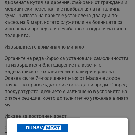
дървената кутия за дарения, събирани от граждани и
медицински персонал, и е прибрал цялата налична
сума. Липсата на парите е установена два дни по-
късно, на 9 март, когато служители на болницата са
извършили проверка и незабавно са подали сигнал в
полицията.
Извършител с криминално минало
Органите на реда бързо са установили самоличността
на извършителя благодарение на иззетите
видеозаписи от охранителните камери в района.
Оказва се, че 74-годишният мъж от Мадан е добре
познат на правосъдието и е осъждан и преди. Според
прокуратурата, деянието е извършено в условията на
опасен рецидив, което допълнително утежнява вината
му.
Искане за постоянен арест
С постановление на наблюдаващия прокурор от
Районна прокуратура - Смолян, обвиняемият е