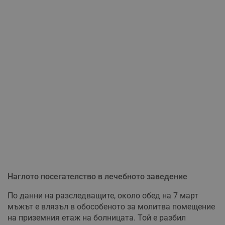
Наглото посегателство в лечебното заведение
По данни на разследващите, около обед на 7 март
мъжът е влязъл в обособеното за молитва помещение
на приземния етаж на болницата. Той е разбил