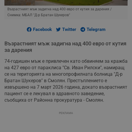
Възрастният мъж задигна над 400 евро от кутия за дарения
/
Снимка: МБАЛ "Д-р Братан Шукеров"
Facebook
Twitter
Telegram
Възрастният мъж задигна над 400 евро от кутия
за дарения
74-годишен мъж е привлечен като обвиняем за кражба
на 427 евро от параклиса "Св. Иван Рилски", намиращ
се на територията на многопрофилната болница "Д-р
Братан Шукеров" в Смолян. Престъплението е
извършено на 7 март 2026 година, докато възрастният
пациент се е лекувал в здравното заведение,
съобщиха от Районна прокуратура - Смолян.
РЕКЛАМА