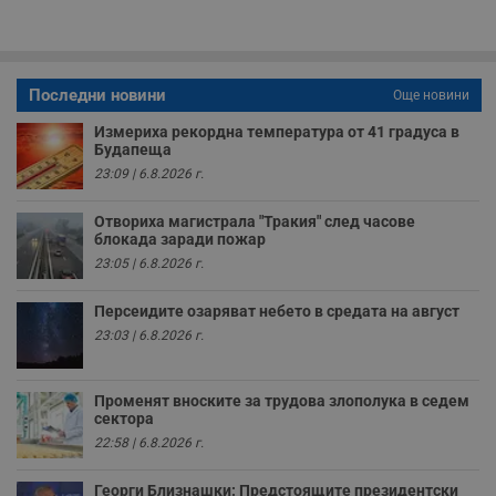
п
о
р
п
н
п
Последни новини
Още новини
к
ч
Измериха рекордна температура от 41 градуса в
п
с
Будапеща
б
23:09 | 6.8.2026 г.
__cf_bm
29
Т
Cloudflare Inc.
минути
с
.twitter.com
Отвориха магистрала "Тракия" след часове
59
р
блокада заради пожар
секунди
м
б
23:05 | 6.8.2026 г.
о
у
п
Персеидите озаряват небето в средата на август
о
и
23:03 | 6.8.2026 г.
т
receive-cookie-deprecation
.hit.gemius.pl
1 година
Т
с
Променят вноските за трудова злополука в седем
с
сектора
н
22:58 | 6.8.2026 г.
н
п
б
Георги Близнашки: Предстоящите президентски
п