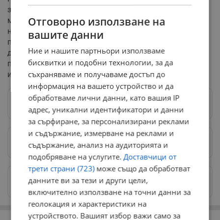
задържан за срок до 72 часа. Очаква се днес
Отговорно използване на
магистратите да внесат искане в съда за налагане на
най-тежката мярка за неотклонение, а именно
вашите данни
постоянно задържане под стража. Работата по
Ние и нашите партньори използваме
досъдебното производство продължава, като
бисквитки и подобни технологии, за да
предстои изясняване на всички детайли около
съхраняваме и получаваме достъп до
инцидента.
информация на вашето устройство и да
обработваме лични данни, като вашия IP
Следвай ни в Google News
→
адрес, уникални идентификатори и данни
за сърфиране, за персонализирани реклами
и съдържание, измерване на реклами и
Предпочитани източници
→
съдържание, анализ на аудиторията и
подобряване на услугите.
Доставчици от
трети страни (723)
може също да обработват
Изпращайте снимки и информация на
данните ви за тези и други цели,
news@dunavmost.com
включително използване на точни данни за
геолокация и характеристики на
РЕКЛАМА
устройството. Вашият избор важи само за