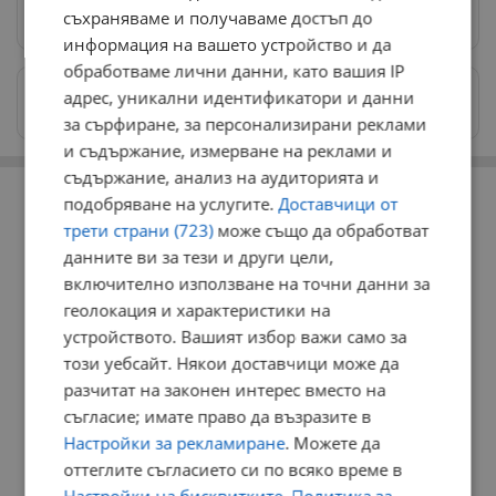
Предпочитани източници
→
съхраняваме и получаваме достъп до
информация на вашето устройство и да
обработваме лични данни, като вашия IP
Изпращайте снимки и информация на
адрес, уникални идентификатори и данни
news@dunavmost.com
за сърфиране, за персонализирани реклами
и съдържание, измерване на реклами и
съдържание, анализ на аудиторията и
РЕКЛАМА
подобряване на услугите.
Доставчици от
трети страни (723)
може също да обработват
данните ви за тези и други цели,
включително използване на точни данни за
геолокация и характеристики на
устройството. Вашият избор важи само за
този уебсайт. Някои доставчици може да
разчитат на законен интерес вместо на
съгласие; имате право да възразите в
Настройки за рекламиране
. Можете да
оттеглите съгласието си по всяко време в