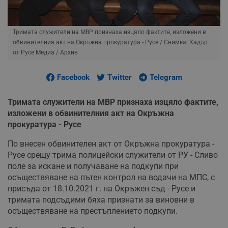
Тримата служители на МВР признаха изцяло фактите, изложени в
обвинителния акт на Окръжна прокуратура - Русе
/ Снимка: Кадър
от Русе Медиа / Архив
Facebook
Twitter
Telegram
Тримата служители на МВР признаха изцяло фактите,
изложени в обвинителния акт на Окръжна
прокуратура - Русе
По внесен обвинителен акт от Окръжна прокуратура -
Русе срещу трима полицейски служители от РУ - Сливо
поле за искане и получаване на подкупи при
осъществяване на пътен контрол на водачи на МПС, с
присъда от 18.10.2021 г. на Окръжен съд - Русе и
тримата подсъдими бяха признати за виновни в
осъществяване на престъплението подкупи.