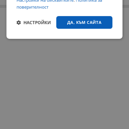
Настройки на бисквитките
.
Политика за
поверителност
РЕКЛАМА
НАСТРОЙКИ
ДА, КЪМ САЙТА
Строго
Ефективност
необходимо
Таргетиране
Функционалност
Некласифицирани