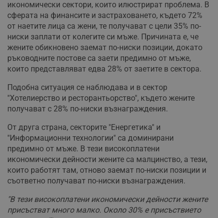
икономически сектори, които илюстрират проблема. В
сферата на финансите и застраховането, където 72%
от наетите лица са жени, те получават с цели 35% по-
ниски заплати от колегите си мъже. Причината е, че
жените обикновено заемат по-ниски позиции, докато
ръководните постове са заети предимно от мъже,
които представляват едва 28% от заетите в сектора.
Подобна ситуация се наблюдава и в сектор
"Хотелиерство и ресторантьорство", където жените
получават с 28% по-ниски възнаграждения.
От друга страна, секторите "Енергетика" и
"Информационни технологии" са доминирани
предимно от мъже. В тези високоплатени
икономически дейности жените са малцинство, а тези,
които работят там, отново заемат по-ниски позиции и
съответно получават по-ниски възнаграждения.
"В тези високоплатени икономически дейности жените
присъстват много малко. Около 30% е присъствието