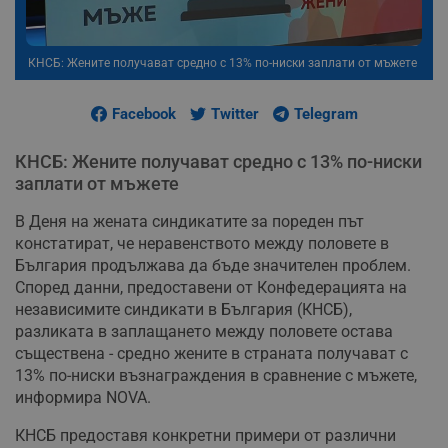
КНСБ: Жените получават средно с 13% по-ниски заплати от мъжете
Facebook
Twitter
Telegram
КНСБ: Жените получават средно с 13% по-ниски
заплати от мъжете
В Деня на жената синдикатите за пореден път
констатират, че неравенството между половете в
България продължава да бъде значителен проблем.
Според данни, предоставени от Конфедерацията на
независимите синдикати в България (КНСБ),
разликата в заплащането между половете остава
съществена - средно жените в страната получават с
13% по-ниски възнаграждения в сравнение с мъжете,
информира NOVA.
КНСБ предоставя конкретни примери от различни