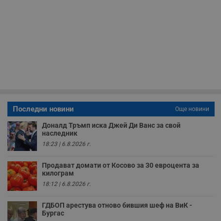
н
м
Т
и
п
у
з
б
VISITOR_PRIVACY_METADATA
5 месеца
Т
YouTube
4
с
.youtube.com
седмици
с
с
п
и
п
Последни новини
Още новини
т
в
Доналд Тръмп иска Джей Ди Ванс за свой
с
наследник
з
с
18:23 | 6.8.2026 г.
п
о
р
Продават домати от Косово за 30 евроцента за
п
килограм
н
п
18:12 | 6.8.2026 г.
к
ч
п
ГДБОП арестува отново бившия шеф на ВиК -
с
Бургас
б