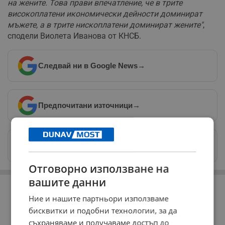
на жените. Това прави впечатление, че в трите
високоплатени икономически дейности доминират
мъжете, а в трите нископлатени доминират жените"
,
сподели Виолета Иванова от КНСБ.
Следвай ни в Google News
→
Предпочитани източници
→
Изпращайте снимки и информация на
news@dunavmost.com
Отговорно използване на
РЕКЛАМА
вашите данни
Ние и нашите партньори използваме
бисквитки и подобни технологии, за да
съхраняваме и получаваме достъп до