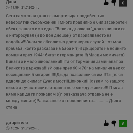
Дани
0
функционалност на уебсайта, като потребителско
19:59 | 21.7.2024 г.
влизане и управление на акаунта. Уебсайтът не може да
се използва правилно без строго необходими
Сега само знаят,как се амортизират подобен тип 
бисквитки.
невероятни съоръжения!!! Много правилно е бил засекретен 
Валиден
обект, защото има една ""Велика държава "_която винаги се 
Име
Доставчик
/
Домейн
О
до
е интересувал (и до ден днешен)_от взривяването на 
__RequestVerificationToken
Сесия
Т
Microsoft
подобни!!!Знам за абсолютно достоверен случай --от моя 
п
Corporation
прабаба, която разказва на баба и т,н! Дъщерите на нейните 
ф
www.dunavmost.com
з
комшии през 1944г бягат с германците!!!(Млади момичета) 
п
и
Винаги е имало шибаланки!!!!Та от Германия заминават за 
п
Великата държава!!!зИ още през 60 и 70г на миналия век са 
A
т
посещавали България!!!!!Да, да позволили са им!!!Та _те са 
е
идвали да снимат Дунав мост!!Шпионки!!Казвам го защото 
д
н
никой от участниците отдавна не е между живите!!! Пък аз 
п
няма как да ги познавам ((И разказвача отдавна не е 
с
у
между живите)Разказано е от поколенията.... ........ Дълго 
и
ф
стана 
н
м
Т
до зрителя
и
8
п
18:26 | 21.7.2024 г.
у