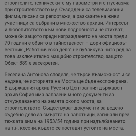
строителите, техническите му параметри и ентусиазма
при строителството му. Създадени са телевизионни
филми, писани са репортажи, а разказите на живи
участници са събрани в множество архиви. Интересът
и любопитството към нови подробности не стихват,
може би защото преди изграждането на моста преди
70 години е обвито в тайнственост – дори официозът
вестник „Работническо дело“ не публикува нито ред за
това изключително мащабно строителство, защото
Обект 889 е засекретен.
Веселина Антонова споделя, че търси възможност и се
надява, че историята на Моста ще бъде експонирана.
В държавния архив Русе и в Централния държавен
архив София има запазени много документи за
отчуждаването на земята около моста, за
строителството. Съществуват документи за водено
съдебно дело за смъртта на работници, загинали през
тежката зима на 1953/54 година при издълбаването
на т.н. кесони, където се поставят устоите на моста.