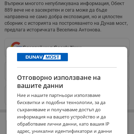
Въпреки многото непубликувана информация, Обект
889 вече не е засекретен и сега може да бъде
направена не само добра експозиция, но и цялостен
сборник с историята на построяването на Дунав мост,
предлага историчката Веселина Антонова.
Следвай ни в Google News
→
Предпочитани източници
→
Отговорно използване на
вашите данни
Изпращайте снимки и информация на
Ние и нашите партньори използваме
news@dunavmost.com
бисквитки и подобни технологии, за да
съхраняваме и получаваме достъп до
РЕКЛАМА
информация на вашето устройство и да
обработваме лични данни, като вашия IP
адрес, уникални идентификатори и данни