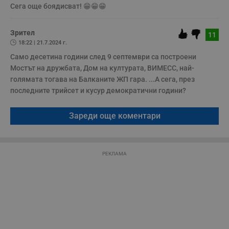
з
Сега още боядисват! 😁😁😁
б
VISITOR_PRIVACY_METADATA
5 месеца
Т
YouTube
Зрител
4
с
11
.youtube.com
седмици
с
18:22 | 21.7.2024 г.
с
п
Само десетина години след 9 септември са построени 
и
Мостът на дружбата, Дом на културата, ВИМЕСС, най-
п
т
голямата тогава на Балканите ЖП гара. ...А сега, през 
в
последните трийсет и кусур демократични години?
с
з
с
п
Зареди още коментари
о
р
п
н
п
РЕКЛАМА
к
ч
п
с
б
__cf_bm
29
Т
Cloudflare Inc.
минути
с
.twitter.com
59
р
секунди
м
б