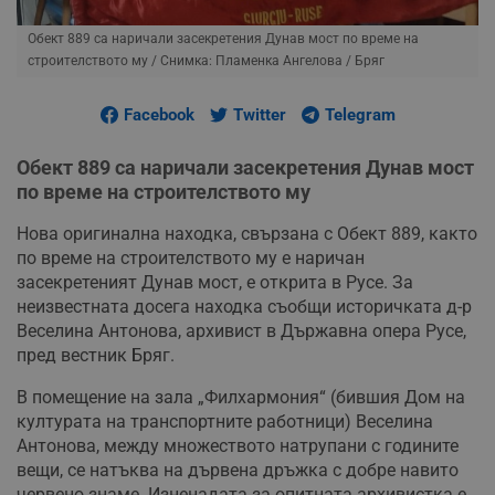
Обект 889 са наричали засекретения Дунав мост по време на
строителството му
/ Снимка: Пламенка Ангелова / Бряг
Facebook
Twitter
Telegram
Обект 889 са наричали засекретения Дунав мост
по време на строителството му
Нова оригинална находка, свързана с Обект 889, както
по време на строителството му е наричан
засекретеният Дунав мост, е открита в Русе. За
неизвестната досега находка съобщи историчката д-р
Веселина Антонова, архивист в Държавна опера Русе,
пред вестник Бряг.
В помещение на зала „Филхармония“ (бившия Дом на
културата на транспортните работници) Веселина
Антонова, между множеството натрупани с годините
вещи, се натъква на дървена дръжка с добре навито
червено знаме. Изненадата за опитната архивистка е