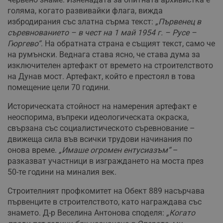
голяма, когато развивайки флага, вижда
избродирания със златна сърма текст:
„Първенец в
съревнованието – в чест на 1 май 1954 г. – Русе –
Гюргево“
. На обратната страна е същият текст, само че
на румънски. Веднага става ясно, че става дума за
изключителен артефакт от времето на строителството
на Дунав мост. Артефакт, който е престоял в това
помещение цели 70 години.
Историческата стойност на намерения артефакт е
неоспорима, въпреки идеологическата окраска,
свързана със социалистическото съревнование –
движеща сила във всички трудови начинания по
онова време.
„Имаше огромен ентусиазъм“
–
разказват участници в изграждането на моста през
50-те години на миналия век.
Строителният профкомитет на Обект 889 насърчава
първенците в строителството, като награждава със
знамето. Д-р Веселина Антонова споделя:
„Когато