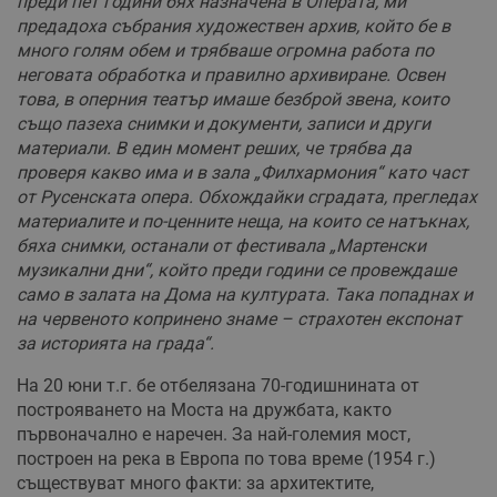
преди пет години бях назначена в Операта, ми
предадоха събрания художествен архив, който бе в
много голям обем и трябваше огромна работа по
неговата обработка и правилно архивиране. Освен
това, в оперния театър имаше безброй звена, които
също пазеха снимки и документи, записи и други
материали. В един момент реших, че трябва да
проверя какво има и в зала „Филхармония“ като част
от Русенската опера. Обхождайки сградата, прегледах
материалите и по-ценните неща, на които се натъкнах,
бяха снимки, останали от фестивала „Мартенски
музикални дни“, който преди години се провеждаше
само в залата на Дома на културата. Така попаднах и
на червеното копринено знаме – страхотен експонат
за историята на града“.
На 20 юни т.г. бе отбелязана 70-годишнината от
построяването на Моста на дружбата, както
първоначално е наречен. За най-големия мост,
построен на река в Европа по това време (1954 г.)
съществуват много факти: за архитектите,