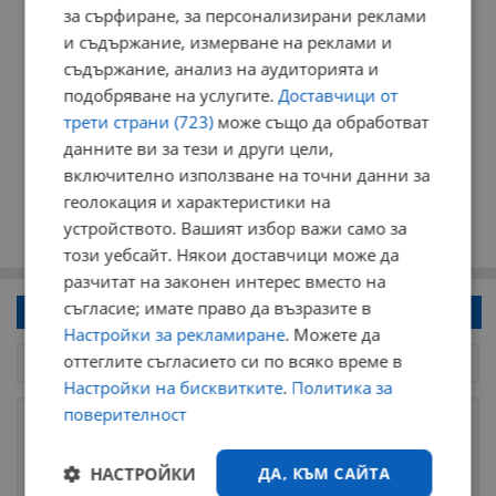
за сърфиране, за персонализирани реклами
и съдържание, измерване на реклами и
съдържание, анализ на аудиторията и
подобряване на услугите.
Доставчици от
трети страни (723)
може също да обработват
данните ви за тези и други цели,
включително използване на точни данни за
геолокация и характеристики на
устройството. Вашият избор важи само за
този уебсайт. Някои доставчици може да
разчитат на законен интерес вместо на
съгласие; имате право да възразите в
Напиши коментар!
Настройки за рекламиране
. Можете да
оттеглите съгласието си по всяко време в
Настройки на бисквитките
.
Политика за
поверителност
НАСТРОЙКИ
ДА, КЪМ САЙТА