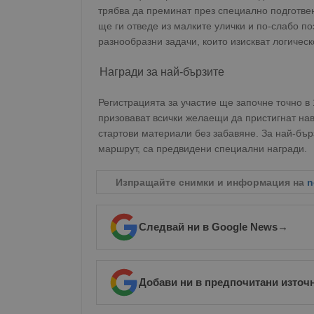
трябва да преминат през специално подготве
ще ги отведе из малките улички и по-слабо п
разнообразни задачи, които изискват логичес
Награди за най-бързите
Регистрацията за участие ще започне точно в
призовават всички желаещи да пристигнат нав
стартови материали без забавяне. За най-бъ
маршрут, са предвидени специални награди.
Изпращайте снимки и информация на
n
Следвай ни в Google News
→
Добави ни в предпочитани източ