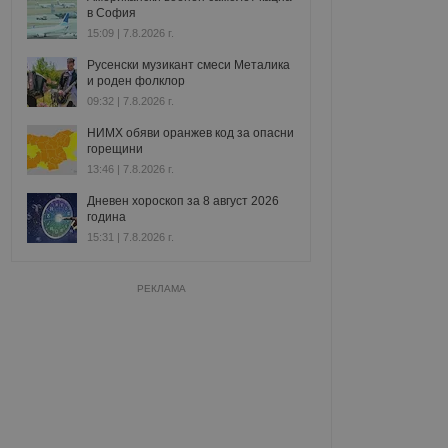
в София
15:09 | 7.8.2026 г.
Русенски музикант смеси Металика
и роден фолклор
09:32 | 7.8.2026 г.
НИМХ обяви оранжев код за опасни
горещини
13:46 | 7.8.2026 г.
Дневен хороскоп за 8 август 2026
година
15:31 | 7.8.2026 г.
РЕКЛАМА