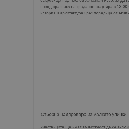
съкровища под наслов „Опознай Русе, за да 
повод празника на града ще стартира в 13:00 
история и архитектура чрез поредица от екип
Отборна надпревара из малките улички
Участниците ще имат възможност да се включа