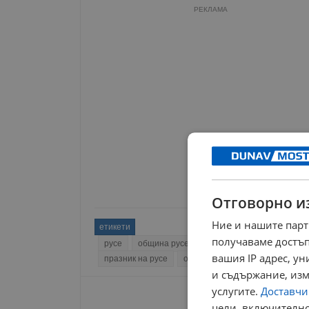
РЕКЛАМА
Отговорно и
Ние и нашите парт
етикети
получаваме достъп
русе
община русе
състезание
младежки 
вашия IP адрес, у
празник на русе
отборна игра
лов на съкро
и съдържание, изм
услугите.
Доставчиц
цели, включително