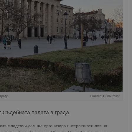
 града
Снимка: Dunavmost
т Съдебната палата в града
ия младежки дом ще организира интерактивен лов на