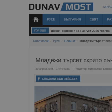
ЗА НАС
РУСЕ
БЪЛГАРИЯ
СВЯТ
РА
ГОРЕЩО
Дневен хороскоп за 8 август 2026 година
Dunavmost
/
Русе
/
Новини
/
Младежи търсят скри
Младежи търсят скрито съ
30 април 2026 - 17:44 часа
Редактор:
Мирослава Бонев
СПОДЕЛИ ВЪВ ФЕЙСБУК