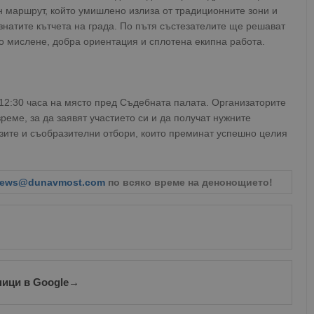
н маршрут, който умишлено излиза от традиционните зони и
ознатите кътчета на града. По пътя състезателите ще решават
ко мислене, добра ориентация и сплотена екипна работа.
 12:30 часа на място пред Съдебната палата. Организаторите
реме, за да заявят участието си и да получат нужните
рзите и съобразителни отбори, които преминат успешно целия
ews@dunavmost.com
по всяко време на денонощието!
ници в Google
→