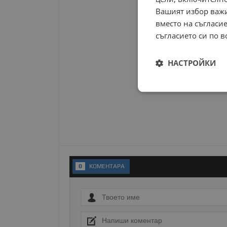
Вашият избор важи
вместо на съгласие
съгласието си по в
НАСТРОЙКИ
Строго
необходимо
0
KОМЕНТАРA
Строго н
Строго необходимите б
на акаунта. Уебсайтът 
Име