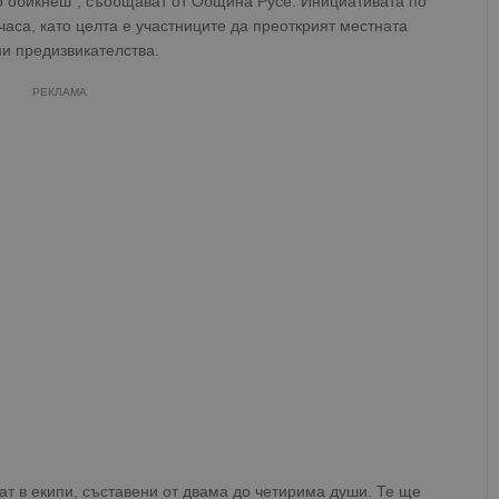
го обикнеш“, съобщават от Община Русе. Инициативата по
часа, като целта е участниците да преоткрият местната
ни предизвикателства.
РЕКЛАМА
т в екипи, съставени от двама до четирима души. Те ще