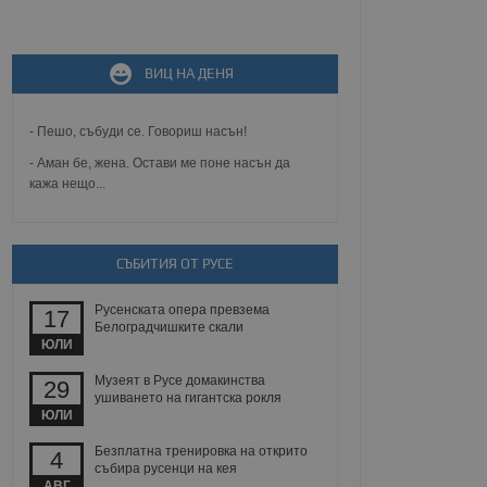
не, зададена от уеб
 ASP.NET MVC
спре неразрешеното
т, известно като
ВИЦ НА ДЕНЯ
тове. Той не съдържа
щожава при затваряне
- Пешо, събуди се. Говориш насън!
ение на съгласието на
ст за тяхното
- Аман бе, жена. Остави ме поне насън да
а данни за съгласието
кажа нещо...
ични политики и
антира, че техните
 сесии.
аничаване между хората
СЪБИТИЯ ОТ РУСЕ
а, за да се правят
хния уебсайт.
Русенската опера превзема
17
Белоградчишките скали
сигнализира на
ЮЛИ
 на бисквитките,
а съответствие и
ндарти и
Музеят в Русе домакинства
29
ушиването на гигантска рокля
ЮЛИ
ck и предоставя
требител използва
Безплатна тренировка на открито
йният потребител може
4
 уебсайт.
събира русенци на кея
АВГ