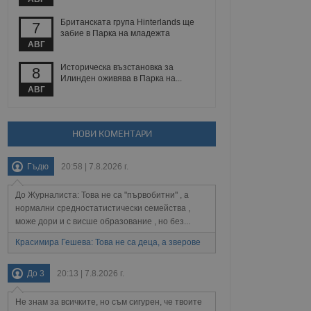
Британската група Hinterlands ще
7
забие в Парка на младежта
Описание
АВГ
Историческа възстановка за
8
ребителски
елското поведение и
Илинден оживява в Парка на...
раници на сайта. Тя
яване на сайта. Тя
не на прегледи на
АВГ
формация, която е
взаимодействат с
нкционалност в целия
прекарано на
редпочитанията на
 сайтове; тя може
остта на социалните
тора на сайта.
използва новата или
НОВИ КОМЕНТАРИ
елски взаимодействия
нето и потребителския
Гъдю
20:58 | 7.8.2026 г.
рез събиране на данни
До Журналиста: Това не са "първобитни" , а
 помага за
нормални средностатистически семейства ,
отребителите се
тапите на тестване.
може дори и с висше образование , но без...
тистически данни,
Красимира Гешева: Това не са деца, а зверове
 броя на посещенията,
 са били заредени.
елския опит.
До 3
20:13 | 7.8.2026 г.
я за потребителското
, за да се
Не знам за всичките, но съм сигурен, че твоите
екламните съобщения