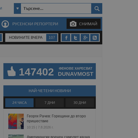
И
РУСЕНСКИ РЕПОРТЕРИ
СНИМАЙ
НОВИНИТЕ ВЧЕРА
107
147402
ФЕНОВЕ ХАРЕСВАТ
DUNAVMOST
НАЙ-ЧЕТЕНИ НОВИНИ
24 ЧАСА
7 ДНИ
30 ДНИ
Георги Рачев: Горещини до второ
пришествие
10:15 | 7.8.2026 г.
Американски военен самолет кацна