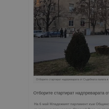
Отборите стартират надпреварата от Съдебната палата в
Отборите стартират надпреварата о
На 6 май Младежкият парламент към Общинск