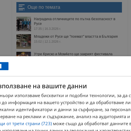
Още по темата
Наградиха отличниците по пътна безопасност в
Русе
17:35 | 16.3.2026 г.
Младежи от Русе ще "поемат" властта в България
15:02 | 12.1.2026 г.
Утре Криско и Мом4ето ще закрият фестивала
"МладиТЕ заедно" в Русе
10:53 | 8.7.2025 г.
Наградиха победителите в състезанието по
безопасност на движението в...
17:12 | 17.3.2025 г.
зползване на вашите данни
ньори използваме бисквитки и подобни технологии, за да 
 до информация на вашето устройство и да обработваме ли
парламент
съдебна палата
награди
младежки дом
никални идентификатори и данни за сърфиране, за персона
вища
ерване на реклами и съдържание, анализ на аудиторията и
и от трети страни (723)
може също да обработват данните в
РЕКЛАМА
 използване на точни данни за геолокация и характеристик