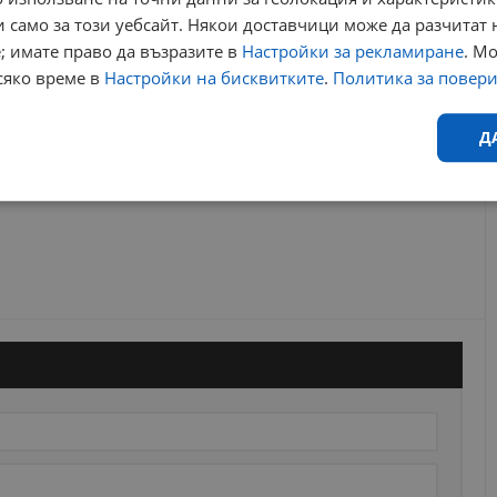
 само за този уебсайт. Някои доставчици може да разчитат 
; имате право да възразите в
Настройки за рекламиране
. М
сяко време в
Настройки на бисквитките
.
Политика за повер
Д
Ефективност
Таргетиране
Функционалност
Н
еобходимо
Ефективност
Таргетиране
Функционалност
Неклас
исквитки позволяват основната функционалност на уебсайта, като потребителско
не може да се използва правилно без строго необходими бисквитки.
Валиден
Доставчик
/
Домейн
Описание
до