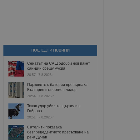
ПОСЛЕДНИ НОВИНИ
Сенатът на САЩ одобри нов пакет
санкции срещу Русия
20:57 | 7.8.2026 г.
Парковете с батерии превърнаха
България в енергиен лидер
20:54 | 7.8.2026 г.
Токов удар уби ято щъркели в
Габрово
20:51 | 7.8.2026 г.
Сателити показаха
безпрецедентното пресъхване на
река Дунав