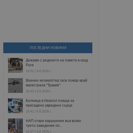
ПОСЛЕДНИ НОВИНИ
Дежавю с реденето на павета в град
Русе
16:52 | 6.8.2026 г.
Военен хеликоптер гаси пожар край
магистрала "Тракия"
16:43 | 6.8.2026 г.
Болница в Неапол плаща за
присадено увредено сърце
16:41 | 6.8.2026 г.
НАП откри нарушения във всяко
трето заведение по...
16:27 | 6.8.2026 г.