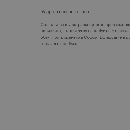
Удар в търговска зона
Сигналът за пътнотранспортното произшестви
полицията, пътническият автобус се е врязал
обект при влизането в София. Вследствие на 
пътувал в автобуса.