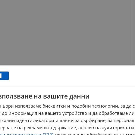
зползване на вашите данни
ньори използваме бисквитки и подобни технологии, за да 
 до информация на вашето устройство и да обработваме ли
никални идентификатори и данни за сърфиране, за персона
ли при инцидента. Една жена е транспортирана в болнично
ерване на реклами и съдържание, анализ на аудиторията и
и четирима души са с комоцио, но към момента няма пряка
и от трети страни (723)
може също да обработват данните в