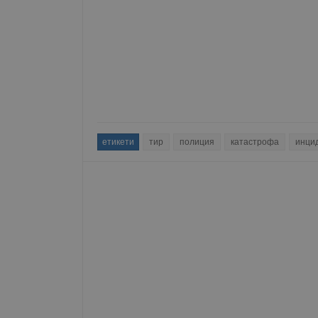
Име
__RequestVerificationT
VISITOR_PRIVACY_MET
етикети
тир
полиция
катастрофа
инци
__cf_bm
receive-cookie-depreca
ASP.NET_SessionId