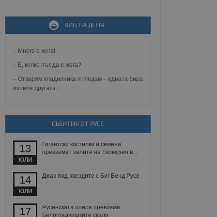
не, зададена от уеб
ВИЦ НА ДЕНЯ
 ASP.NET MVC
спре неразрешеното
т, известно като
тове. Той не съдържа
– Много е жега!
щожава при затваряне
– Е, колко пък да е жега?
ение на съгласието на
– Отварям хладилника и гледам – едната бира
ст за тяхното
изпила другата...
а данни за съгласието
ични политики и
антира, че техните
 сесии.
СЪБИТИЯ ОТ РУСЕ
аничаване между хората
а, за да се правят
хния уебсайт.
Гигантски костилки и семена
13
превземат залите на Екомузея в...
сигнализира на
ЮЛИ
 на бисквитките,
а съответствие и
Джаз под звездите с Биг Бенд Русе
14
ндарти и
ЮЛИ
ck и предоставя
Русенската опера превзема
требител използва
17
йният потребител може
Белоградчишките скали