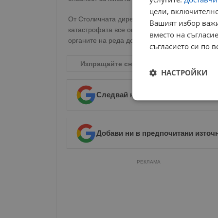
цели, включително
От Столичната дирекция на вътрешните работи
Вашият избор важи
катастрофата все още са в процес на изясняв
вместо на съгласие
органите на реда до приключване на първона
съгласието си по в
Изпращайте снимки и информация на
n
НАСТРОЙКИ
Следвай ни в Google News
→
Строго
необходимо
Добави ни в предпочитани източ
РЕКЛАМА
Строго н
Строго необходимите б
на акаунта. Уебсайтът 