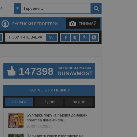
И
РУСЕНСКИ РЕПОРТЕРИ
СНИМАЙ
НОВИНИТЕ ВЧЕРА
98
147398
ФЕНОВЕ ХАРЕСВАТ
DUNAVMOST
НАЙ-ЧЕТЕНИ НОВИНИ
24 ЧАСА
7 ДНИ
30 ДНИ
Българка поръча първия домашен
робот за домакинска...
20:03 | 5.8.2026 г.
Полицията спаси изоставено на