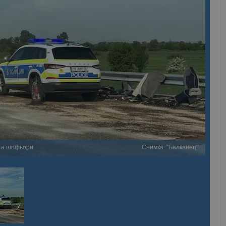
ата шофьори
Снимка: "Балканец"