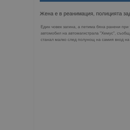
Жена е в реанимация, полицията з
Един човек загина, а петима бяха ранени при
автомобил на автомагистрала "Хемус", съобщ
станал малко след полунощ на самия вход на