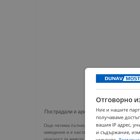
Отговорно и
Ние и нашите парт
Пострадали и арести
получаваме достъп
вашия IP адрес, у
Още петима пътници от автобуса са пострада
и съдържание, изм
заведение и е настанена в реанимация. Друг
опасност за живота им.
услугите.
Доставчиц