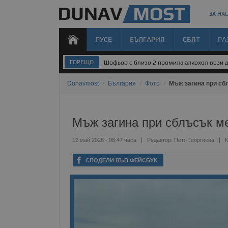
ЗА НАС
РУСЕ
БЪЛГАРИЯ
СВЯТ
РА
ГОРЕЩО
Шофьор с близо 2 промила алкохол вози д
Dunavmost
/
България
/
Фото
/
Мъж загина при сб
Мъж загина при сблъсък м
12 май 2026 - 08:47 часа
Редактор:
Петя Георгиева
К
СПОДЕЛИ ВЪВ ФЕЙСБУК