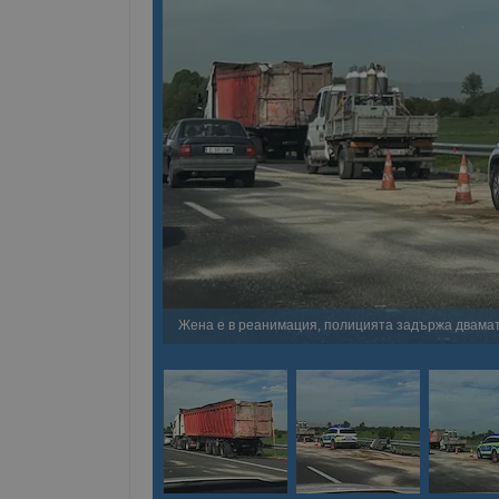
Жена е в реанимация, полицията задържа двам