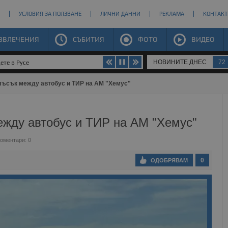
УСЛОВИЯ ЗА ПОЛЗВАНЕ
ЛИЧНИ ДАННИ
РЕКЛАМА
КОНТАКТ
ЗВЛЕЧЕНИЯ
СЪБИТИЯ
ФОТО
ВИДЕО
НОВИНИТЕ ДНЕС
72
ете в Русе
лъсък между автобус и ТИР на АМ "Хемус"
ежду автобус и ТИР на АМ "Хемус"
оментари: 0
0
ОДОБРЯВАМ