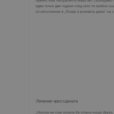
принос към театралното изкуство, съобщават 
идва точно две години след като тя грабна съ
си изпълнение в „Оскар и розовата дама“ на с
Лечение чрез сцената
„Никога не съм искала да стана нищо друго, 