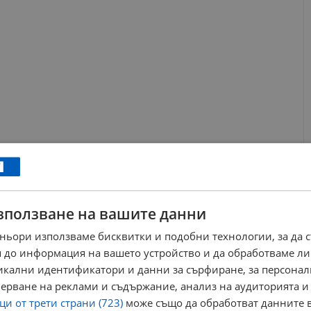
зползване на вашите данни
ньори използваме бисквитки и подобни технологии, за да 
сетки запомнящи се образи, сред които Лизистрата, Катерина
 до информация на вашето устройство и да обработваме ли
ъв „Вишнева градина“ и Ния от „Железният светилник“.
никални идентификатори и данни за сърфиране, за персона
ярка следа и в родното кино и телевизия с филми като
ерване на реклами и съдържание, анализ на аудиторията и
 и сериала „Порталът“.
и от трети страни (723)
може също да обработват данните в