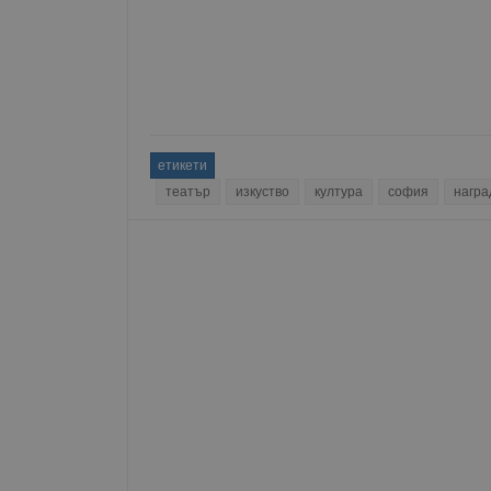
__RequestVerificationT
VISITOR_PRIVACY_MET
етикети
театър
изкуство
култура
софия
награ
__cf_bm
receive-cookie-depreca
ASP.NET_SessionId