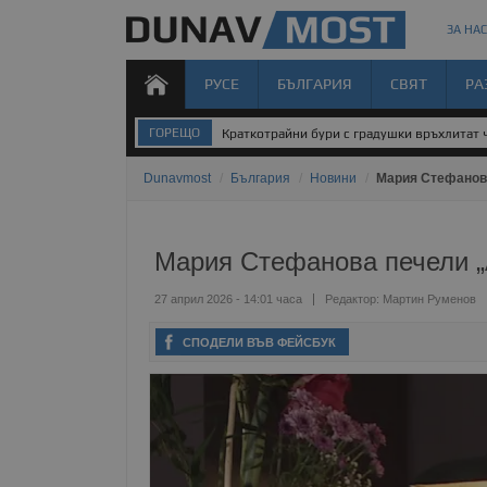
ЗА НАС
РУСЕ
БЪЛГАРИЯ
СВЯТ
РА
ГОРЕЩО
Краткотрайни бури с градушки връхлитат 
Dunavmost
/
България
/
Новини
/
Мария Стефанова
Мария Стефанова печели „
27 април 2026 - 14:01 часа
Редактор:
Мартин Руменов
СПОДЕЛИ ВЪВ ФЕЙСБУК