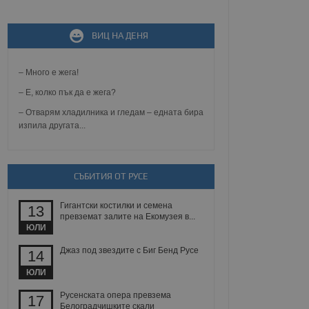
не, зададена от уеб
 ASP.NET MVC
ВИЦ НА ДЕНЯ
спре неразрешеното
т, известно като
тове. Той не съдържа
– Много е жега!
щожава при затваряне
– Е, колко пък да е жега?
ение на съгласието на
ст за тяхното
– Отварям хладилника и гледам – едната бира
а данни за съгласието
изпила другата...
ични политики и
антира, че техните
 сесии.
аничаване между хората
СЪБИТИЯ ОТ РУСЕ
а, за да се правят
хния уебсайт.
Гигантски костилки и семена
13
превземат залите на Екомузея в...
сигнализира на
ЮЛИ
 на бисквитките,
а съответствие и
ндарти и
Джаз под звездите с Биг Бенд Русе
14
ЮЛИ
ck и предоставя
требител използва
Русенската опера превзема
17
йният потребител може
Белоградчишките скали
 уебсайт.