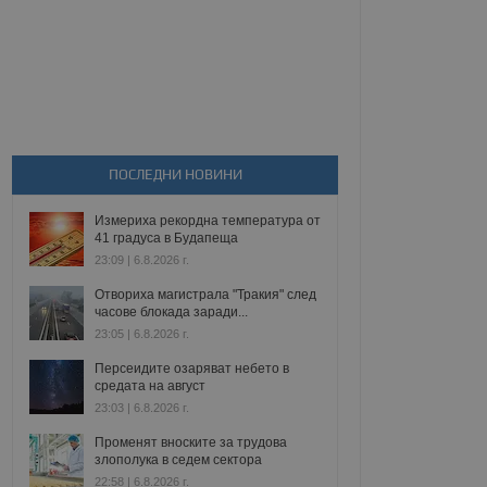
ПОСЛЕДНИ НОВИНИ
Измериха рекордна температура от
41 градуса в Будапеща
23:09 | 6.8.2026 г.
Отвориха магистрала "Тракия" след
часове блокада заради...
23:05 | 6.8.2026 г.
Персеидите озаряват небето в
средата на август
23:03 | 6.8.2026 г.
Променят вноските за трудова
злополука в седем сектора
22:58 | 6.8.2026 г.