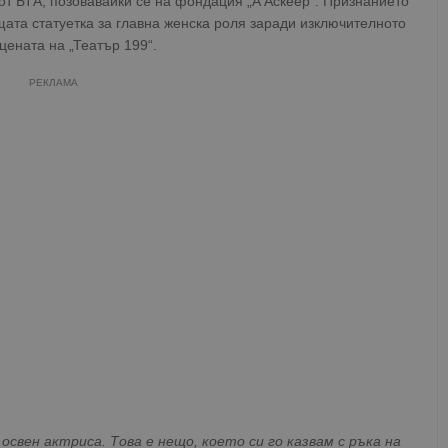
от БТА, позовавайки се на фондация „А'Аскеер“. Признанието
щата статуетка за главна женска роля заради изключителното
цената на „Театър 199“.
РЕКЛАМА
освен актриса. Това е нещо, което си го казвам с ръка на