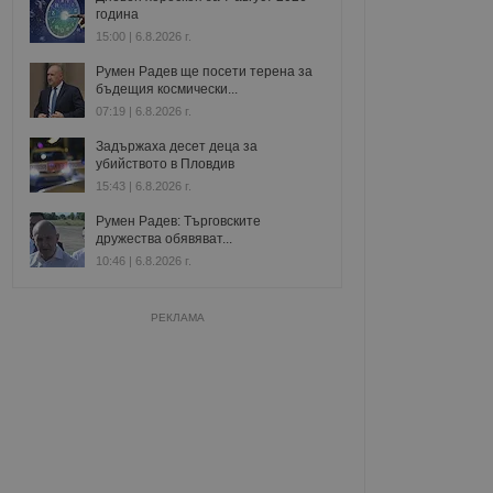
година
15:00 | 6.8.2026 г.
Румен Радев ще посети терена за
бъдещия космически...
07:19 | 6.8.2026 г.
Задържаха десет деца за
убийството в Пловдив
15:43 | 6.8.2026 г.
Румен Радев: Търговските
дружества обявяват...
10:46 | 6.8.2026 г.
РЕКЛАМА