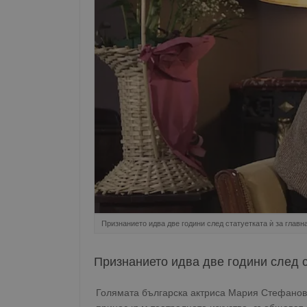
Признанието идва две години след статуетката ѝ за главн
Признанието идва две години след с
Голямата българска актриса Мария Стефанова