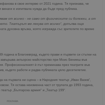
ефанова в свое интервю от 2021 година. Тя признава, че
и винаги е изпитвала нужда да бъде пред публика.
явам от всичко - не само от физическите си болежки, а от
ието. Театърът ме лекува от всичко“
, допълва още
ната духовна връзка, която изгражда със зрителите по време
 година в Благоевград, където прави и първите си стъпки на
 завършва актьорско майсторство при Моис Бениеш във
фия. Професионалният ѝ път преминава през театрите във
ив, където работи и радва публиката цяло десетилетие.
да на първата ни сцена – в Народния театър „Иван Вазов“,
овски. Тя остава неизменна част от трупата до 1993 година,
 театър „Българска армия“ и „Театър 199“.
РЕКЛАМА