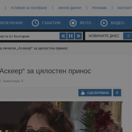
УСЛОВИЯ ЗА ПОЛЗВАНЕ
ЛИЧНИ ДАННИ
РЕКЛАМА
КОНТАКТ
ЗВЛЕЧЕНИЯ
СЪБИТИЯ
ФОТО
ВИДЕО
НОВИНИТЕ ДНЕС
0
части от България
 печели „Аскеер“ за цялостен принос
Аскеер“ за цялостен принос
Коментари: 0
0
ОДОБРЯВАМ