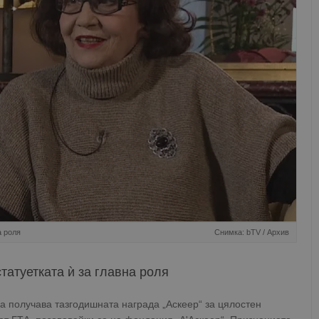
а роля
Снимка: bTV / Архив
татуетката ѝ за главна роля
 получава тазгодишната награда „Аскеер“ за цялостен