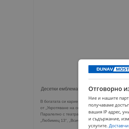
Отговорно и
Десетки емблематични роли
Ние и нашите парт
В богатата си кариера Стефанова изгражда де
получаваме достъп
от „Укротяване на опърничавата“, Раневска в
вашия IP адрес, у
Паралелно с театралните си изяви, тя оставя 
и съдържание, изм
„Любимец 13“, „Всичко е любов“, „Дунав мост“
услугите.
Доставчиц