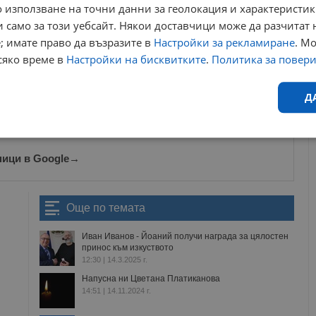
 използване на точни данни за геолокация и характеристик
ужил артист“ и „Народен артист“, както и на редица други
радата „Икар“ за чест и достойнство.
 само за този уебсайт. Някои доставчици може да разчитат 
; имате право да възразите в
Настройки за рекламиране
. М
ews@dunavmost.com
по всяко време на денонощието!
сяко време в
Настройки на бисквитките
.
Политика за повер
Д
Ефективност
Таргетиране
Функционалност
Н
ници в Google
→
Още по темата
Иван Иванов - Йоаний получи награда за цялостен
принос към изкуството
еобходимо
Ефективност
Таргетиране
Функционалност
Неклас
12:30 | 14.3.2025 г.
исквитки позволяват основната функционалност на уебсайта, като потребителско
Напусна ни Цветана Платиканова
не може да се използва правилно без строго необходими бисквитки.
14:51 | 14.11.2024 г.
Валиден
Доставчик
/
Домейн
Описание