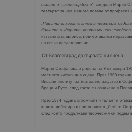
сърцето, чистосърдечно“
, споделя Мария Ст
театърът за нея е много повече от професия 
„Наистина, когато вляза в театъра, оздрав
болките и ударите, които ми носи ежеднев
изтъкнатата актриса, подчертавайки неразрив
на всяко представление.
От Благоевград до първата ни сцена
Мария Стефанова е родена на 9 октомври 1939
местната читалищна сцена. През 1960 година
Висшия институт за театрално изкуство в Со
Враца и Русе, след което е назначена в Пловд
През 1974 година огромният ѝ талант я отвеж
където дебютира в постановката „Лес“ от Остр
след което продължава творческия си подем в