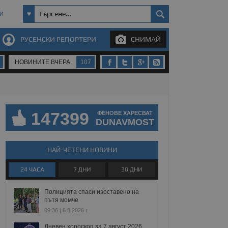
И
РУСЕНСКИ РЕПОРТЕРИ
СНИМАЙ
НОВИНИТЕ ВЧЕРА
107
147399
ФЕНОВЕ ХАРЕСВАТ
DUNAVMOST
НАЙ-ЧЕТЕНИ НОВИНИ
24 ЧАСА
7 ДНИ
30 ДНИ
Полицията спаси изоставено на
пътя момче
09:36 | 6.8.2026 г.
Дневен хороскоп за 7 август 2026