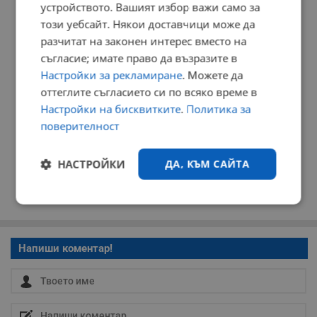
РЕКЛАМА
устройството. Вашият избор важи само за
този уебсайт. Някои доставчици може да
разчитат на законен интерес вместо на
съгласие; имате право да възразите в
Настройки за рекламиране
. Можете да
оттеглите съгласието си по всяко време в
Настройки на бисквитките
.
Политика за
поверителност
НАСТРОЙКИ
ДА, КЪМ САЙТА
Строго
Ефективност
необходимо
Напиши коментар!
Таргетиране
Функционалност