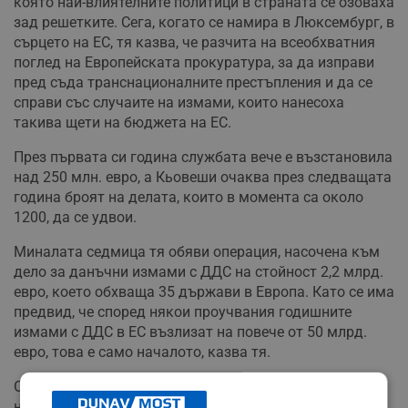
която най-влиятелните политици в страната се озоваха
зад решетките. Сега, когато се намира в Люксембург, в
сърцето на ЕС, тя казва, че разчита на всеобхватния
поглед на Европейската прокуратура, за да изправи
пред съда транснационалните престъпления и да се
справи със случаите на измами, които нанесоха
такива щети на бюджета на ЕС.
През първата си година службата вече е възстановила
над 250 млн. евро, а Кьовеши очаква през следващата
година броят на делата, които в момента са около
1200, да се удвои.
Миналата седмица тя обяви операция, насочена към
дело за данъчни измами с ДДС на стойност 2,2 млрд.
евро, което обхваща 35 държави в Европа. Като се има
предвид, че според някои проучвания годишните
измами с ДДС в ЕС възлизат на повече от 50 млрд.
евро, това е само началото, казва тя.
Основна пречка за всички разследвания, които тя
наблюдава, е фактът, че само 22 от 27-те държави-