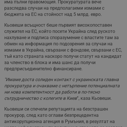
има пълни правомощия. Прокуратурата вече
разследва случаи на предполагаеми измами с
бюджета на ЕС на стойност над 5 млрд. евро.
Кьовеши всъщност беше първият високопоставен
служител на ЕС, който посети Украйна след руското
нахлуване и подписа споразумение с властите там за
обмен на информация по подозрения за случаи на
измами в Украйна, свързани с фондове, свързани с ЕС,
тъй като страната наскоро получи статут на кандидат
за членство в блока и има шанс да получи
предприсъединително финансиране.
"Имаме доста солиден контакт с украинската главна
прокуратура и очакваме с нетърпение потенциалната
ни нова компетентност да работи в по-тясно
сътрудничество с колегите в Киев
”, каза Кьовеши.
Кьовеши си спечели репутацията на безстрашен
прокурор, след като оглави безпрецедентна
антикорупционна агенция в Румъния, в резултат на