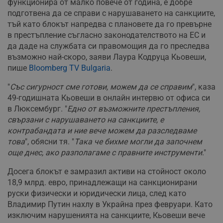
функционира от малко повече от година, е добре
подготвена да се справи с нарушаването на санкциите,
тъй като блокът напредва с плановете да го превърне
в престъпление съгласно законодателството на ЕС и
да даде на службата си правомощия да го преследва
възможно най-скоро, заяви Лаура Кодруца Кьовеши,
пише
Bloomberg TV Bulgaria
.
"
Със сигурност сме готови, можем да се справим
", каза
49-годишната Кьовеши в онлайн интервю от офиса си
в Люксембург. "
Едно от възможните престъпления,
свързани с нарушаването на санкциите, е
контрабандата и ние вече можем да разследваме
това
", обясни тя. "
Така че бихме могли да започнем
още днес, ако разполагаме с правните инструменти
."
Досега блокът е замразил активи на стойност около
18,9 млрд. евро, принадлежащи на санкционирани
руски физически и юридически лица, след като
Владимир Путин нахлу в Украйна през февруари. Като
изключим нарушенията на санкциите, Кьовеши вече