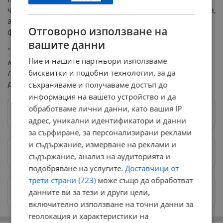
членки на ЕС са членове на Европейската прокуратура,
а някои от тях, като Полша, отхвърлят всякаква
Отговорно използване на
форма на сътрудничество.
вашите данни
"
Това е много голям проблем, защото има връзки с
Ние и нашите партньори използваме
компании или хора в Полша", но когато
бисквитки и подобни технологии, за да
правителството "казва, че не сътрудничим, нашето
разследване очевидно е засегнато
", казва Кьовеши.
съхраняваме и получаваме достъп до
информация на вашето устройство и да
обработваме лични данни, като вашия IP
Следвай ни в Google News
→
адрес, уникални идентификатори и данни
за сърфиране, за персонализирани реклами
и съдържание, измерване на реклами и
Предпочитани източници
→
съдържание, анализ на аудиторията и
подобряване на услугите.
Доставчици от
трети страни (723)
може също да обработват
Изпращайте снимки и информация на
данните ви за тези и други цели,
news@dunavmost.com
включително използване на точни данни за
геолокация и характеристики на