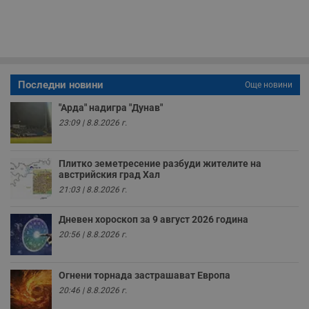
п
с
о
с
а
р
у
з
Последни новини
Още новини
з
п
"Арда" надигра "Дунав"
ASP.NET_SessionId
Сесия
Т
Microsoft
23:09 | 8.8.2026 г.
с
Corporation
D
www.dunavmost.com
п
и
Плитко земетресение разбуди жителите на
т
к
австрийския град Хал
п
21:03 | 8.8.2026 г.
и
у
р
Дневен хороскоп за 9 август 2026 година
к
п
20:56 | 8.8.2026 г.
д
д
п
у
Огнени торнада застрашават Европа
20:46 | 8.8.2026 г.