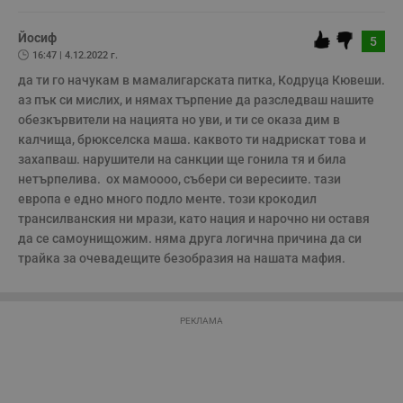
и
п
A
Йосиф
5
т
16:47 | 4.12.2022 г.
е
д
да ти го начукам в мамалигарската питка, Кодруца Кювеши.  
н
п
аз пък си мислих, и нямах търпение да разследваш нашите 
с
обезкървители на нацията но уви, и ти се оказа дим в 
у
и
калчища, брюкселска маша. каквото ти надрискат това и 
ф
захапваш. нарушители на санкции ще гонила тя и била 
н
м
нетърпелива.  ох мамоооо, събери си вересиите. тази 
Т
и
европа е едно много подло менте. този крокодил 
п
трансилванския ни мрази, като нация и нарочно ни оставя 
у
з
да се самоунищожим. няма друга логична причина да си 
б
трайка за очевадещите безобразия на нашата мафия. 
VISITOR_PRIVACY_METADATA
5 месеца
Т
YouTube
4
с
.youtube.com
седмици
с
с
РЕКЛАМА
п
и
п
т
в
с
з