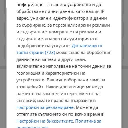
информация на вашето устройство и да
Следвай ни в Google News
→
обработваме лични данни, като вашия IP
адрес, уникални идентификатори и данни
за сърфиране, за персонализирани реклами
Предпочитани източници
→
и съдържание, измерване на реклами и
съдържание, анализ на аудиторията и
подобряване на услугите.
Доставчици от
Изпращайте снимки и информация на
трети страни (723)
може също да обработват
news@dunavmost.com
данните ви за тези и други цели,
включително използване на точни данни за
РЕКЛАМА
геолокация и характеристики на
устройството. Вашият избор важи само за
този уебсайт. Някои доставчици може да
разчитат на законен интерес вместо на
съгласие; имате право да възразите в
Настройки за рекламиране
. Можете да
оттеглите съгласието си по всяко време в
Настройки на бисквитките
.
Политика за
поверителност