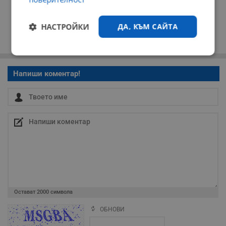
НАСТРОЙКИ
ДА, КЪМ САЙТА
Строго
Ефективност
необходимо
Напиши коментар!
Таргетиране
Функционалност
Некласифицирани
Остават
2000
символа
ОБНОВИ
Строго необходимо
Ефективност
Поради зачестилите злоупотреби в сайта, за да оставите анонимен
коментар или да гласувате изискваме да се идентифицирате с