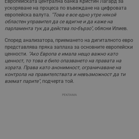
Европейската централна банка Кристин Лагард за
ускоряване на процеса по въвеждане на цифровата
европейска валута.
"Това е все едно утре някой
областен управител да се вдигне и да каже на
парламента тук да действа по-бързо"
, обясни Илиев.
Според анализатора, приемането на дигиталното евро
представлява пряка заплаха за основните европейски
ценности.
"Ако Европа е имала нещо важно като
ценност, то това е било опазването на правата на
хората. Права като анонимност, ограничаване на
контрола на правителствата и невъзможност да ти
вземат парите"
, подчерта той.
РЕКЛАМА