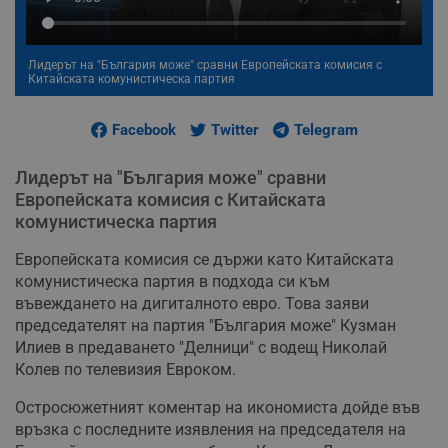
Лидерът на "България може" сравни Европейската комисия с
Китайската комунистическа партия
Facebook
Twitter
Telegram
Лидерът на "България може" сравни
Европейската комисия с Китайската
комунистическа партия
Европейската комисия се държи като Китайската
комунистическа партия в подхода си към
въвеждането на дигиталното евро. Това заяви
председателят на партия "България може" Кузман
Илиев в предаването "Делници" с водещ Николай
Колев по телевизия Евроком.
Остросюжетният коментар на икономиста дойде във
връзка с последните изявления на председателя на