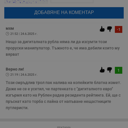
Таргетиране
Функционалност
google акаунт.
Некласифицирани
Натискайки на бутона "Вход с google" по-долу, коментарът ви ще
бъде публикуван анонимно под псевдонима който сте попълнили
по-горе в полето "Твоето име". Никаква лична информация за вас
Строго необходимите бисквитки позволяват основната
няма да бъде съхранявана при нас или показвана на други
функционалност на уебсайта, като потребителско
потребители.
мхм
-1
влизане и управление на акаунта. Уебсайтът не може да
се използва правилно без строго необходими
21:52 | 24.6.2025 г.
бисквитки.
Нещо за дигиталната рублa няма ли да изсумти този 
Валиден
проруски манипулатор. Тъжното е, че има дебили които му 
Име
Доставчик
/
Домейн
О
до
вярват
__RequestVerificationToken
Сесия
Т
Microsoft
п
Corporation
ф
www.dunavmost.com
Верно ли!
1
з
21:19 | 24.6.2025 г.
п
и
Този смръдлив трол пак налива на копейките блатна измет. 
п
A
Даже не се е усетил, че партенката с "дигиталното евро" 
т
изгърмя като на Рублен радев резидента рейтинга. Ей, ще с 
е
д
пръснат като торба с лайна от напъване нещастниците 
н
путлеристи.
п
с
у
и
ф
н
РЕКЛАМА