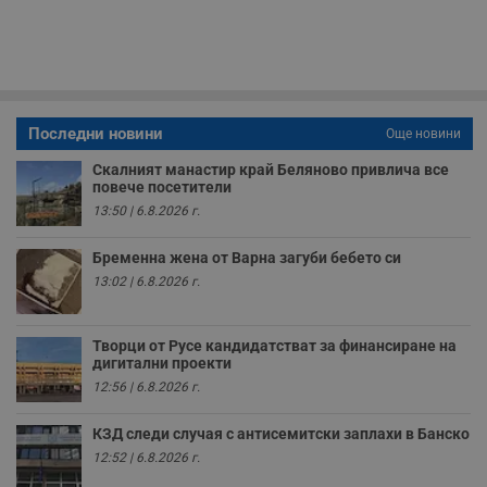
п
с
о
с
а
р
у
з
Последни новини
Още новини
з
п
Скалният манастир край Беляново привлича все
ASP.NET_SessionId
Сесия
Т
Microsoft
повече посетители
с
Corporation
13:50 | 6.8.2026 г.
D
www.dunavmost.com
п
и
Бременна жена от Варна загуби бебето си
т
к
13:02 | 6.8.2026 г.
п
и
у
р
Творци от Русе кандидатстват за финансиране на
к
дигитални проекти
п
д
12:56 | 6.8.2026 г.
д
п
у
КЗД следи случая с антисемитски заплахи в Банско
12:52 | 6.8.2026 г.