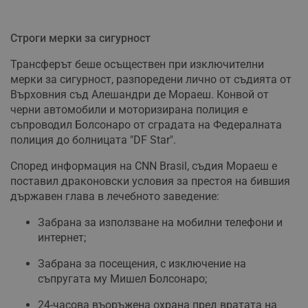
Строги мерки за сигурност
Трансферът беше осъществен при изключителни
мерки за сигурност, разпоредени лично от съдията от
Върховния съд Алешандри де Мораеш. Конвой от
черни автомобили и моторизирана полиция е
съпроводил Болсонаро от сградата на Федералната
полиция до болницата "DF Star".
Според информация на CNN Brasil, съдия Мораеш е
поставил драконовски условия за престоя на бившия
държавен глава в лечебното заведение:
Забрана за използване на мобилни телефони и
интернет;
Забрана за посещения, с изключение на
съпругата му Мишел Болсонаро;
24-часова въоръжена охрана пред вратата на