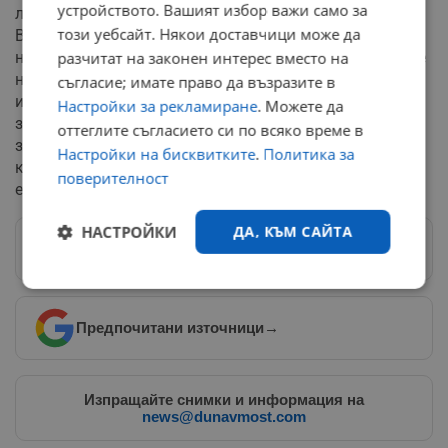
устройството. Вашият избор важи само за
лишаване от свобода през септември тази година.
този уебсайт. Някои доставчици може да
Върховният съд го призна за виновен в организиране
на опит за държавен преврат и насилствено отменяне
разчитат на законен интерес вместо на
на демократичния правов ред след загубата на
съгласие; имате право да възразите в
изборите през 2022 година. Въпреки опитите на
Настройки за рекламиране
. Можете да
защитата да издейства домашен арест по
оттеглите съгласието си по всяко време в
здравословни причини, магистратите бяха
Настройки на бисквитките
.
Политика за
категорични, че наказанието трябва да се изтърпи
поверителност
ефективно в затворническо общежитие.
НАСТРОЙКИ
ДА, КЪМ САЙТА
Следвай ни в Google News
→
Строго
Ефективност
необходимо
Предпочитани източници
→
Таргетиране
Функционалност
Изпращайте снимки и информация на
news@dunavmost.com