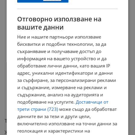
Отговорно използване на
вашите данни
Ние и нашите партньори използваме
бисквитки и подобни технологии, за да
съхраняваме и получаваме достъп до
информация на вашето устройство и да
обработваме лични данни, като вашия IP
адрес, уникални идентификатори и данни
за сърфиране, за персонализирани реклами
и съдържание, измерване на реклами и
съдържание, анализ на аудиторията и
подобряване на услугите.
Доставчици от
трети страни (723)
може също да обработват
данните ви за тези и други цели,
Тежка присъда за държавен преврат
включително използване на точни данни за
геолокация и характеристики на
Жаир Болсонаро бе осъден на 27 години и 3 месеца