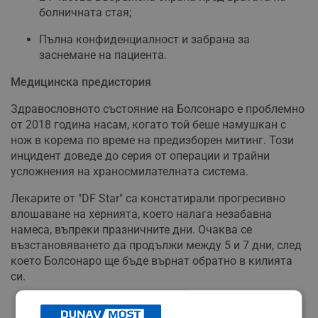
болничната стая;
Пълна конфиденциалност и забрана за
заснемане на пациента.
Медицинска предистория
Здравословното състояние на Болсонаро е проблемно
от 2018 година насам, когато той беше намушкан с
нож в корема по време на предизборен митинг. Този
инцидент доведе до серия от операции и трайни
усложнения на храносмилателната система.
Лекарите от "DF Star" са констатирали прогресивно
влошаване на хернията, което налага незабавна
намеса, въпреки празничните дни. Очаква се
възстановяването да продължи между 5 и 7 дни, след
което Болсонаро ще бъде върнат обратно в килията
си.
РЕКЛАМА