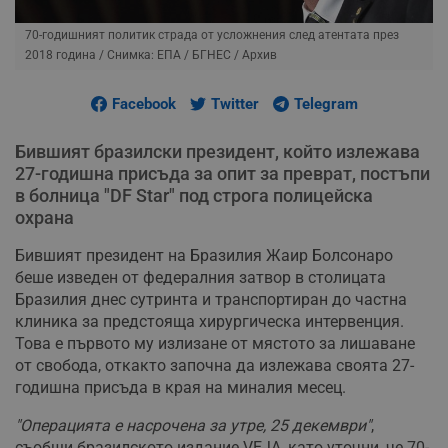
70-годишният политик страда от усложнения след атентата през
2018 година
/ Снимка: ЕПА / БГНЕС / Архив
Facebook
Twitter
Telegram
Бившият бразилски президент, който излежава
27-годишна присъда за опит за преврат, постъпи
в болница "DF Star" под строга полицейска
охрана
Бившият президент на Бразилия Жаир Болсонаро
беше изведен от федералния затвор в столицата
Бразилия днес сутринта и транспортиран до частна
клиника за предстояща хирургическа интервенция.
Това е първото му излизане от мястото за лишаване
от свобода, откакто започна да излежава своята 27-
годишна присъда в края на миналия месец.
"Операцията е насрочена за утре, 25 декември"
,
съобщи бразилското издание VEJA, като уточни, че 70-