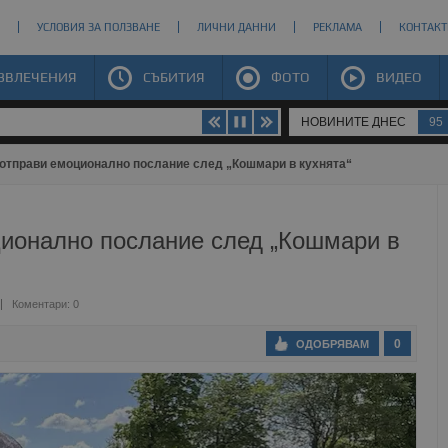
УСЛОВИЯ ЗА ПОЛЗВАНЕ
ЛИЧНИ ДАННИ
РЕКЛАМА
КОНТАКТ
ЗВЛЕЧЕНИЯ
СЪБИТИЯ
ФОТО
ВИДЕО
НОВИНИТЕ ДНЕС
95
отправи емоционално послание след „Кошмари в кухнята“
ионално послание след „Кошмари в
Коментари: 0
0
ОДОБРЯВАМ