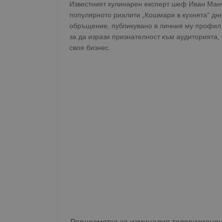
Известният кулинарен експерт шеф Иван Ман
популярното риалити „Кошмари в кухнята“ дне
обръщение, публикувано в личния му профил
за да изрази признателност към аудиторията,
своя бизнес.