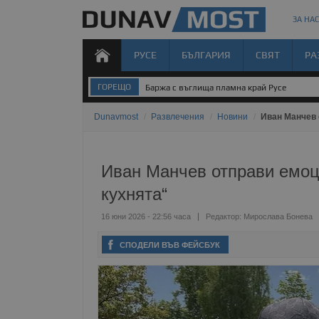
ЗА НАС
РУСЕ
БЪЛГАРИЯ
СВЯТ
РА
ГОРЕЩО
Баржа с въглища пламна край Русе
Dunavmost
/
Развлечения
/
Новини
/
Иван Манчев 
Иван Манчев отправи емоц
кухнята“
16 юни 2026 - 22:56 часа
Редактор:
Мирослава Бонева
СПОДЕЛИ ВЪВ ФЕЙСБУК