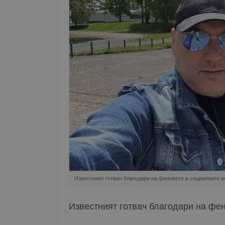
Известният готвач благодари на феновете в социалните 
Известният готвач благодари на фе