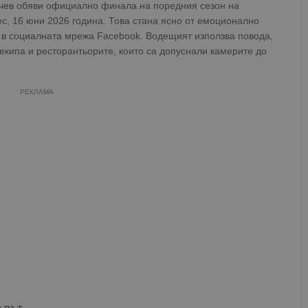
чев обяви официално финала на поредния сезон на
c, 16 юни 2026 година. Това стана ясно от емоционално
 в социалната мрежа Facebook. Водещият използва повода,
 екипа и ресторантьорите, които са допуснали камерите до
РЕКЛАМА