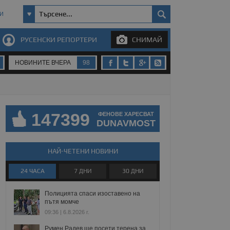
И
РУСЕНСКИ РЕПОРТЕРИ
СНИМАЙ
НОВИНИТЕ ВЧЕРА
98
147399
ФЕНОВЕ ХАРЕСВАТ
DUNAVMOST
НАЙ-ЧЕТЕНИ НОВИНИ
24 ЧАСА
7 ДНИ
30 ДНИ
Полицията спаси изоставено на
пътя момче
09:36 | 6.8.2026 г.
Румен Радев ще посети терена за