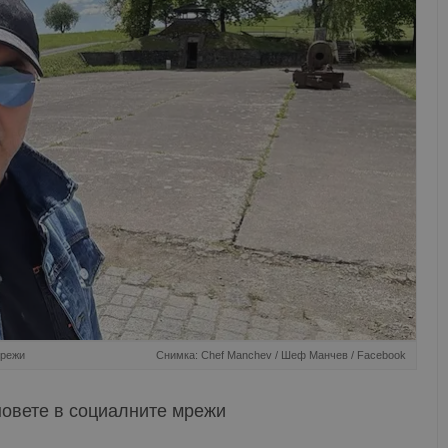
мрежи
Снимка: Chef Manchev / Шеф Манчев / Facebook
новете в социалните мрежи