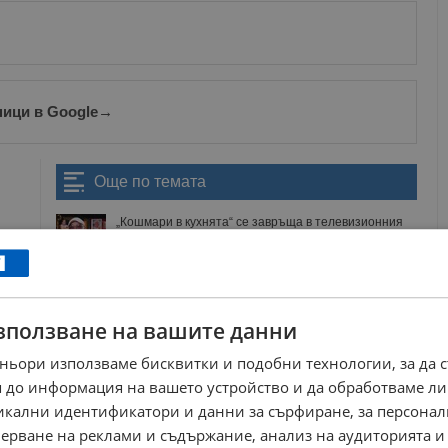
ници в Google
→
Още по темата
„Кошмари в кухнята“ се завръща в телевизионния
ефир
22:21 | 6.10.2024 г.
Ралица Паскалева: Напускам „Игри на волята“ по
собствено желание
20:51 | 1.7.2026 г.
зползване на вашите данни
Азис: Рачков и Геро са си въобразили, че шоуто се
върти около тях
ньори използваме бисквитки и подобни технологии, за да 
22:55 | 1.3.2026 г.
 до информация на вашето устройство и да обработваме ли
Златка Димитрова е звездният шампион на Hell’s
никални идентификатори и данни за сърфиране, за персона
Kitchen
ерване на реклами и съдържание, анализ на аудиторията и
23:15 | 13.5.2025 г.