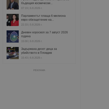
бъдещия космически...
07:19 | 6.8.2026 г.
Парламентът плаща 6 милиона
евро обезщетение на...
22:33 | 5.8.2026 г.
Дневен хороскоп за 7 август 2026
година
15:00 | 6.8.2026 г.
Задържаха десет деца за
убийството в Пловдив
15:43 | 6.8.2026 г.
РЕКЛАМА