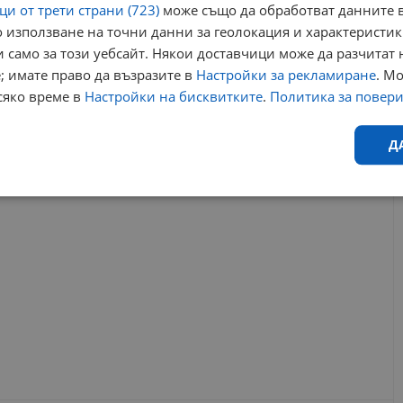
и от трети страни (723)
може също да обработват данните в
 използване на точни данни за геолокация и характеристик
 само за този уебсайт. Някои доставчици може да разчитат 
отварство
кошмари в кухнята
шеф иван манчев
; имате право да възразите в
Настройки за рекламиране
. М
 сезона
иван манчев facebook
сяко време в
Настройки на бисквитките
.
Политика за повер
РЕКЛАМА
Д
Ефективност
Таргетиране
Функционалност
Н
еобходимо
Ефективност
Таргетиране
Функционалност
Неклас
исквитки позволяват основната функционалност на уебсайта, като потребителско
не може да се използва правилно без строго необходими бисквитки.