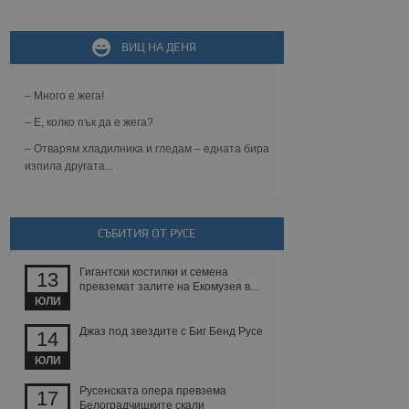
ВИЦ НА ДЕНЯ
не, зададена от уеб
 ASP.NET MVC
спре неразрешеното
т, известно като
– Много е жега!
тове. Той не съдържа
щожава при затваряне
– Е, колко пък да е жега?
– Отварям хладилника и гледам – едната бира
ение на съгласието на
изпила другата...
ст за тяхното
а данни за съгласието
ични политики и
антира, че техните
 сесии.
СЪБИТИЯ ОТ РУСЕ
аничаване между хората
а, за да се правят
Гигантски костилки и семена
хния уебсайт.
13
превземат залите на Екомузея в...
ЮЛИ
сигнализира на
 на бисквитките,
Джаз под звездите с Биг Бенд Русе
14
а съответствие и
ндарти и
ЮЛИ
ck и предоставя
Русенската опера превзема
17
требител използва
Белоградчишките скали