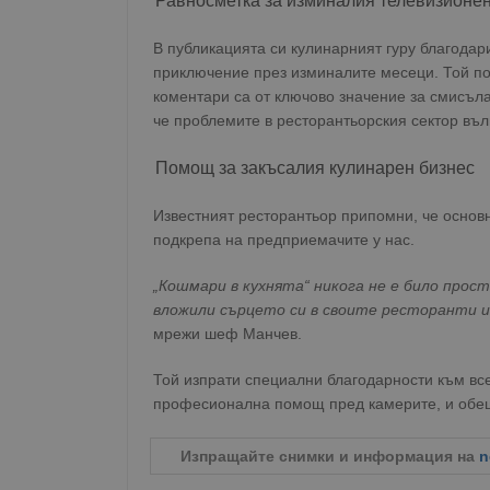
Равносметка за изминалия телевизионен
В публикацията си кулинарният гуру благодари
приключение през изминалите месеци. Той под
коментари са от ключово значение за смисъла
че проблемите в ресторантьорския сектор въл
Помощ за закъсалия кулинарен бизнес
Известният ресторантьор припомни, че основ
подкрепа на предприемачите у нас.
„Кошмари в кухнята“ никога не е било прост
вложили сърцето си в своите ресторанти и 
мрежи шеф Манчев.
Той изпрати специални благодарности към все
професионална помощ пред камерите, и обещ
Изпращайте снимки и информация на
n