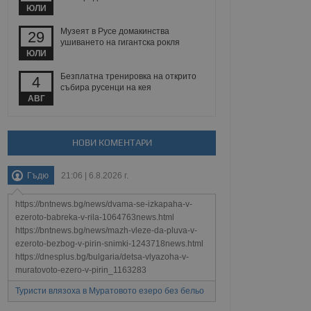
йният потребител може
ЮЛИ
 уебсайт.
Музеят в Русе домакинства
29
ушиването на гигантска рокля
ЮЛИ
Описание
Безплатна тренировка на открито
4
събира русенци на кея
ребителски
елското поведение и
АВГ
раници на сайта. Тя
яване на сайта. Тя
не на прегледи на
формация, която е
взаимодействат с
нкционалност в целия
прекарано на
редпочитанията на
НОВИ КОМЕНТАРИ
 сайтове; тя може
остта на социалните
тора на сайта.
използва новата или
Гъдю
21:06 | 6.8.2026 г.
елски взаимодействия
нето и потребителския
https://bntnews.bg/news/dvama-se-izkapaha-v-
рез събиране на данни
ezeroto-babreka-v-rila-1064763news.html
 помага за
https://bntnews.bg/news/mazh-vleze-da-pluva-v-
отребителите се
ezeroto-bezbog-v-pirin-snimki-1243718news.html
тапите на тестване.
https://dnesplus.bg/bulgaria/detsa-vlyazoha-v-
тистически данни,
muratovoto-ezero-v-pirin_1163283
 броя на посещенията,
 са били заредени.
Туристи влязоха в Муратовото езеро без бельо
елския опит.