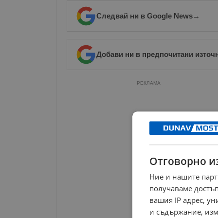
Следвай ни в Google News
→
Добави ни в предпочитани източ
РЕКЛАМА
Отговорно и
Ние и нашите парт
получаваме достъп
вашия IP адрес, у
и съдържание, изм