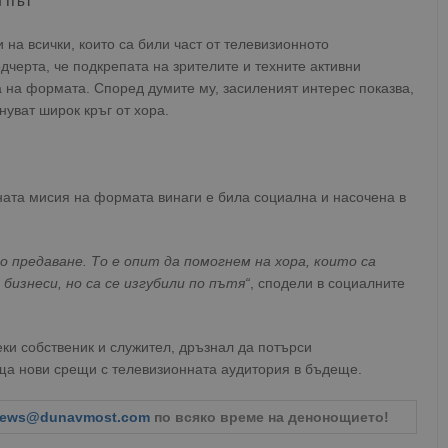
 път
 на всички, които са били част от телевизионното
черта, че подкрепата на зрителите и техните активни
 на формата. Според думите му, засиленият интерес показва,
нуват широк кръг от хора.
ната мисия на формата винаги е била социална и насочена в
о предаване. То е опит да помогнем на хора, които са
бизнеси, но са се изгубили по пътя“
, сподели в социалните
ки собственик и служител, дръзнал да потърси
а нови срещи с телевизионната аудитория в бъдеще.
ews@dunavmost.com
по всяко време на денонощието!