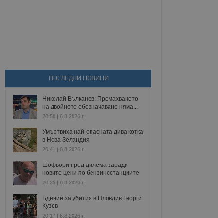
ПОСЛЕДНИ НОВИНИ
Николай Вълканов: Премахването
на двойното обозначаване няма...
20:50 | 6.8.2026 г.
Умъртвиха най-опасната дива котка
в Нова Зеландия
20:41 | 6.8.2026 г.
Шофьори пред дилема заради
новите цени по бензиностанциите
20:25 | 6.8.2026 г.
Бдение за убития в Пловдив Георги
Кузев
20:17 | 6.8.2026 г.