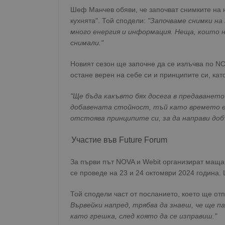
Шеф Манчев обяви, че започват снимките на 
кухнята". Той сподели:
"Започваме снимки на 
много енергия и информация. Неща, които на
снимали."
Новият сезон ще започне да се излъчва по N
остане верен на себе си и принципите си, к
"Ще бъда какъвто бях досега в предаването
добавената стойност, тъй като времето е 
отстоява принципите си, за да направи доб
Участие във Future Forum
За първи път NOVA и Webit организират мащаб
се проведе на 23 и 24 октомври 2024 година
Той сподели част от посланието, което ще от
Вървейки напред, трябва да знаеш, че ще п
като грешка, след която да се изправиш."