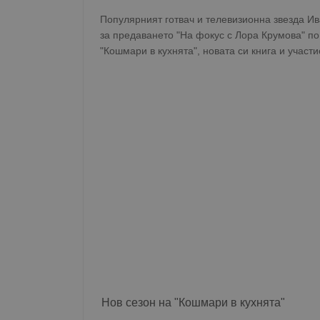
Популярният готвач и телевизионна звезда И
за предаването "На фокус с Лора Крумова" п
"Кошмари в кухнята", новата си книга и участи
Нов сезон на "Кошмари в кухнята"