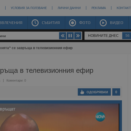
УСЛОВИЯ ЗА ПОЛЗВАНЕ
ЛИЧНИ ДАННИ
РЕКЛАМА
КОНТАКТ
ЗВЛЕЧЕНИЯ
СЪБИТИЯ
ФОТО
ВИДЕО
НОВИНИТЕ ДНЕС
56
щини
хнята“ се завръща в телевизионния ефир
авръща в телевизионния ефир
а
Коментари: 0
0
ОДОБРЯВАМ