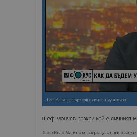
Шеф Манчев разкри кой е личният му кошмар
Шеф Манчев разкри кой е личният 
Шеф Иван Манчев се завръща с нови проекти 