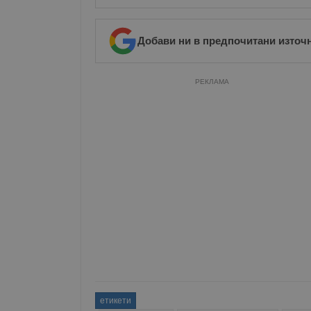
Име
__RequestVerificationT
Добави ни в предпочитани източ
РЕКЛАМА
VISITOR_PRIVACY_MET
__cf_bm
receive-cookie-depreca
ASP.NET_SessionId
етикети