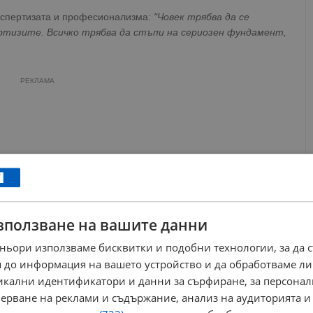
кспертизата и професионализма:
"Човек трябва да се
ртизите. Всичко трябва да стъпи на сериозен фундамент,
РЕКЛАМА
зползване на вашите данни
ньори използваме бисквитки и подобни технологии, за да 
 до информация на вашето устройство и да обработваме ли
никални идентификатори и данни за сърфиране, за персона
ерване на реклами и съдържание, анализ на аудиторията и