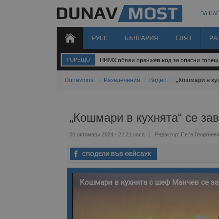
ЗА НАС
РУСЕ
БЪЛГАРИЯ
СВЯТ
РА
ГОРЕЩО
НИМХ обяви оранжев код за опасни горе
Dunavmost
/
Развлечения
/
Видео
/
„Кошмари в ку
„Кошмари в кухнята“ се з
06 октомври 2024 - 22:21 часа
Редактор:
Петя Георгиев
СПОДЕЛИ ВЪВ ФЕЙСБУК