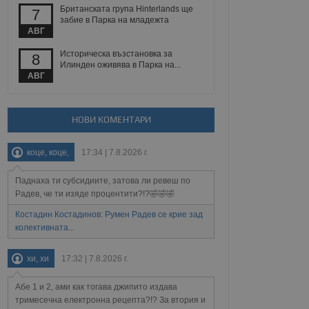
 уебсайт.
Британската група Hinterlands ще
7
забие в Парка на младежта
АВГ
Историческа възстановка за
8
Описание
Илинден оживява в Парка на...
АВГ
ребителски
елското поведение и
раници на сайта. Тя
яване на сайта. Тя
не на прегледи на
формация, която е
взаимодействат с
НОВИ КОМЕНТАРИ
нкционалност в целия
прекарано на
редпочитанията на
 сайтове; тя може
остта на социалните
тора на сайта.
използва новата или
коце, коце,
17:34 | 7.8.2026 г.
елски взаимодействия
нето и потребителския
Паднаха ти субсидиите, затова ли ревеш по
Радев, че ти изяде процентити?!?🤣🤣🤣
рез събиране на данни
Костадин Костадинов: Румен Радев се крие зад
 помага за
колективната...
отребителите се
тапите на тестване.
тистически данни,
хи, хи
17:32 | 7.8.2026 г.
 броя на посещенията,
 са били заредени.
Абе 1 и 2, ами как тогава джипито издава
елския опит.
тримесечна електронна рецепта?!? За втория и
я за потребителското