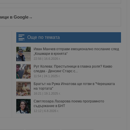
Валиден
Доставчик
/
Домейн
Описание
до
oken
Сесия
Това е бисквитка против фалшифицира
Microsoft
ници в Google
→
приложения, изградени с помощта на
Corporation
технологии. Той е предназначен да 
www.dunavmost.com
публикуване на съдържание на уебсай
фалшифициране на искания между сай
информация за потребителя и се уни
Още по темата
на браузъра.
ADATA
5 месеца
Тази бисквитка се използва за съхран
YouTube
Иван Манчев отправи емоционално послание след
4
потребителя и избора на поверително
.youtube.com
„Кошмари в кухнята“
седмици
взаимодействие със сайта. Той записв
22:56 | 16.6.2026 г.
на посетителя по отношение на разл
настройки за поверителност, като гар
Рут Колева: Престъпници в главна роля? Какво
предпочитания се спазват в бъдещите
следва - Денсинг Старс с...
29
Тази бисквитка се използва за разгр
Cloudflare Inc.
11:54 | 24.1.2025 г.
минути
и ботовете. Това е от полза за уебсайт
.twitter.com
Братът на Ружа Игнатова ще готви в "Черешката
59
валидни отчети за използването на те
секунди
на тортата"
16:21 | 19.1.2025 г.
tion
.hit.gemius.pl
1 година
Тази бисквитка се използва, за да се 
собственика на сайта за премахването
Светлозара Лазарова поема програмното
получени от системата, осигуряване н
съдържание в БНТ
адаптивност с развиващите се уеб ста
12:12 | 6.8.2026 г.
законодателство за поверителност.
Сесия
Тази бисквитка се задава от Doublecli
Microsoft
информация за това как крайният по
Corporation
уебсайта и всяка реклама, която кра