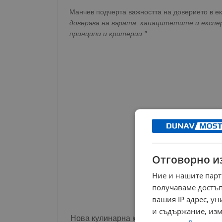
Манчев подчерта важността на доверието в е
доверява на вярата, капацитетите и експе
принципи и критерии."
Отговорно и
Ние и нашите парт
получаваме достъп
вашия IP адрес, у
и съдържание, изм
Нова кулинарна книга