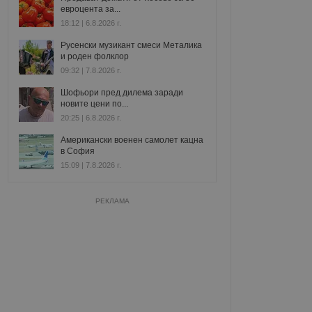
евроцента за...
18:12 | 6.8.2026 г.
Русенски музикант смеси Металика
и роден фолклор
09:32 | 7.8.2026 г.
Шофьори пред дилема заради
новите цени по...
20:25 | 6.8.2026 г.
Американски военен самолет кацна
в София
15:09 | 7.8.2026 г.
РЕКЛАМА