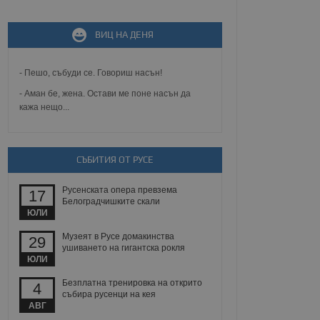
ВИЦ НА ДЕНЯ
не, зададена от уеб
 ASP.NET MVC
спре неразрешеното
т, известно като
- Пешо, събуди се. Говориш насън!
тове. Той не съдържа
щожава при затваряне
- Аман бе, жена. Остави ме поне насън да
кажа нещо...
ение на съгласието на
ст за тяхното
а данни за съгласието
ични политики и
антира, че техните
СЪБИТИЯ ОТ РУСЕ
 сесии.
аничаване между хората
Русенската опера превзема
17
а, за да се правят
Белоградчишките скали
хния уебсайт.
ЮЛИ
Музеят в Русе домакинства
сигнализира на
29
 на бисквитките,
ушиването на гигантска рокля
а съответствие и
ЮЛИ
ндарти и
Безплатна тренировка на открито
4
събира русенци на кея
ck и предоставя
АВГ
требител използва
йният потребител може