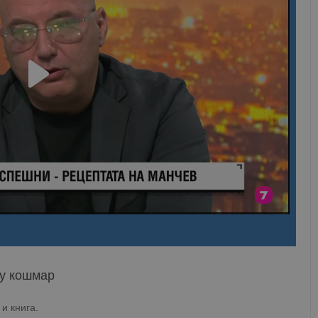
му кошмар
и книга.