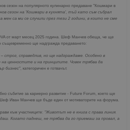
нов сезон на популярното кулинарно предаване "Кошмари в
нов сезон на 'Кошмари в кухнята', тъй като съм събрал
 мен са ми се случили през тези 2 години, в които не сме
OVA от март месец 2025 година. Шеф Манчев обеща, че ще
ато същевременно ще надгражда предаването:
 – строг, справедлив, но ще надграждаме. Особено в
на ценностите и на принципите. Човек трябва да
ър бизнес"
, категоричен е готвачът.
но събитие за кариерно развитие - Future Forum, което ще
. Шеф Иван Манчев ще бъде един от мотиваторите на форума.
прави към участниците:
"Животът не е книга с права линия.
адаш. Когато паднеш, не трябва да го приемаш за провал, а