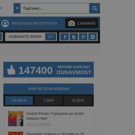
И
РУСЕНСКИ РЕПОРТЕРИ
СНИМАЙ
НОВИНИТЕ ВЧЕРА
107
147400
ФЕНОВЕ ХАРЕСВАТ
DUNAVMOST
НАЙ-ЧЕТЕНИ НОВИНИ
24 ЧАСА
7 ДНИ
30 ДНИ
Георги Рачев: Горещини до второ
пришествие
10:15 | 7.8.2026 г.
Продават домати от Косово за 30