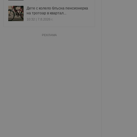
Дете с колело блъсна пенсионерка
на тротоар в квартал...
10:32 | 7.8.2026 г.
РЕКЛАМА