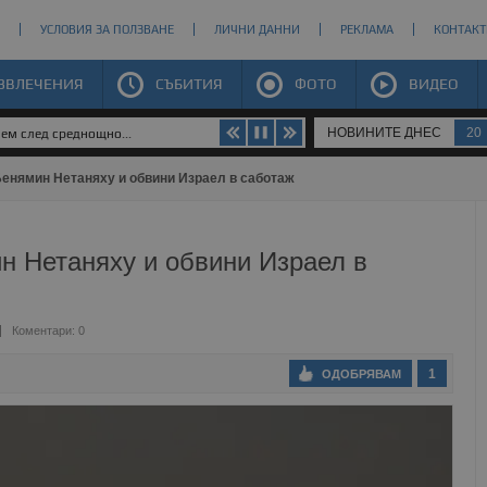
УСЛОВИЯ ЗА ПОЛЗВАНЕ
ЛИЧНИ ДАННИ
РЕКЛАМА
КОНТАКТ
ЗВЛЕЧЕНИЯ
СЪБИТИЯ
ФОТО
ВИДЕО
НОВИНИТЕ ДНЕС
20
яем след среднощно...
Бенямин Нетаняху и обвини Израел в саботаж
н Нетаняху и обвини Израел в
Коментари: 0
1
ОДОБРЯВАМ