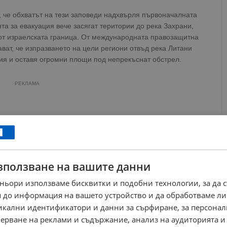
, че обхватът на тези заповеди надхвърля първоначалната
а за евакуация вече засягат територии до река Захрани,
от израелската граница. От международната правозащитна
ат, че изпразването на цели региони отвъд река Литани
ия и оставя огромни площи под непрекъснат обстрел.
РЕКЛАМА
зползване на вашите данни
ньори използваме бисквитки и подобни технологии, за да 
 до информация на вашето устройство и да обработваме ли
никални идентификатори и данни за сърфиране, за персона
ерване на реклами и съдържание, анализ на аудиторията и