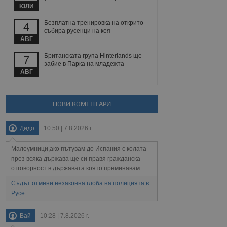
йният потребител може
ЮЛИ
 уебсайт.
Безплатна тренировка на открито
4
събира русенци на кея
АВГ
Описание
Британската група Hinterlands ще
7
забие в Парка на младежта
ребителски
елското поведение и
АВГ
раници на сайта. Тя
яване на сайта. Тя
не на прегледи на
формация, която е
взаимодействат с
нкционалност в целия
прекарано на
редпочитанията на
НОВИ КОМЕНТАРИ
 сайтове; тя може
остта на социалните
тора на сайта.
използва новата или
елски взаимодействия
Дидо
10:50 | 7.8.2026 г.
нето и потребителския
Малоумници,ако пътувам до Испания с колата
рез събиране на данни
през всяка държава ще си правя гражданска
 помага за
отговорност в държавата която преминавам...
отребителите се
тапите на тестване.
Съдът отмени незаконна глоба на полицията в
тистически данни,
Русе
 броя на посещенията,
 са били заредени.
елския опит.
Вай
10:28 | 7.8.2026 г.