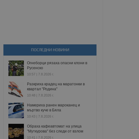
ПОСЛЕДНИ НОВИНИ
Огнеборци рязаха опасни клони в
Русенско
10:57 | 7.8.2026 г.
Разкриха крадец на маратонки в
квартал "Родина"
10:48 | 7.8.2026 г.
Намериха ранен мароканец и
мъртво куче в Бяла
10:43 | 7.8.2026 г.
Обраха кафеавтомат на улица
"Муткурова" без следи от взлом
10:41 | 7.8.2026 г.