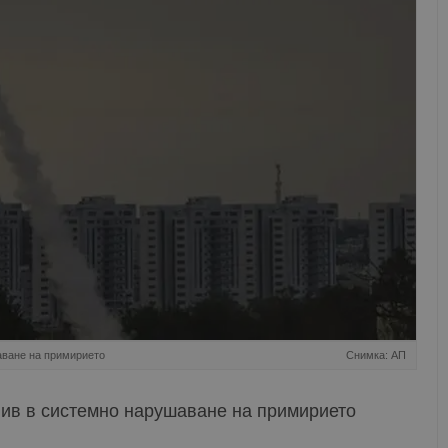
аване на примирието
Снимка: АП
ив в системно нарушаване на примирието