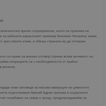
во
зключително крехко споразумение, което на практика не
е на кабинета израелският премиер Бенямин Нетаняху заяви,
 чрез своите атаки, и обеща страната му да отговори
ното си право на военен отговор спрямо всяка активност на
райки операциите си с необходимостта от трайно
в региона.
здаде нови заповеди за масова евакуация на цивилното
ията подполковник Авихай Адрае призова в социалните
глят незабавно на север и запад, предупреждавайки за