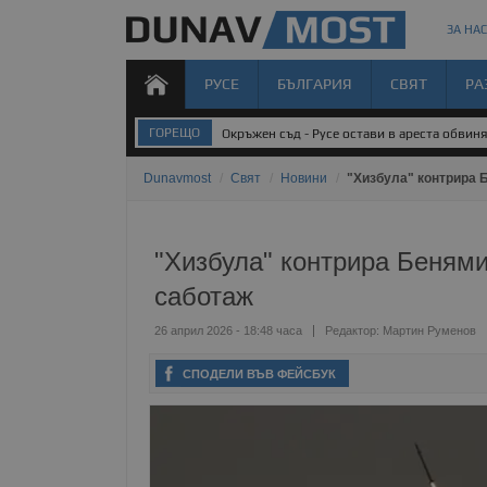
ЗА НАС
РУСЕ
БЪЛГАРИЯ
СВЯТ
РА
ГОРЕЩО
Окръжен съд - Русе остави в ареста обвин
Dunavmost
/
Свят
/
Новини
/
"Хизбула" контрира 
"Хизбула" контрира Бенями
саботаж
26 април 2026 - 18:48 часа
Редактор:
Мартин Руменов
СПОДЕЛИ ВЪВ ФЕЙСБУК