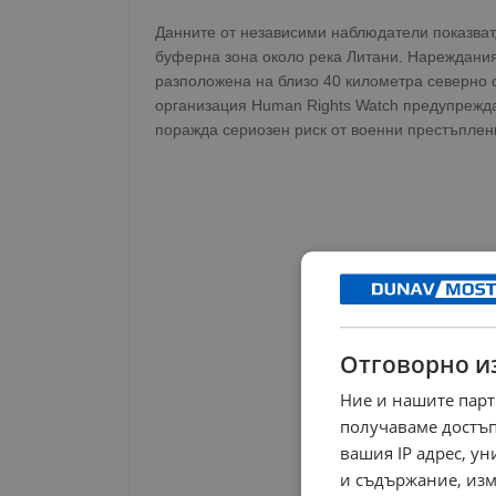
Данните от независими наблюдатели показват
буферна зона около река Литани. Нарежданият
разположена на близо 40 километра северно 
организация Human Rights Watch предупреждав
поражда сериозен риск от военни престъплен
Отговорно и
Ние и нашите парт
получаваме достъп
вашия IP адрес, у
и съдържание, изм