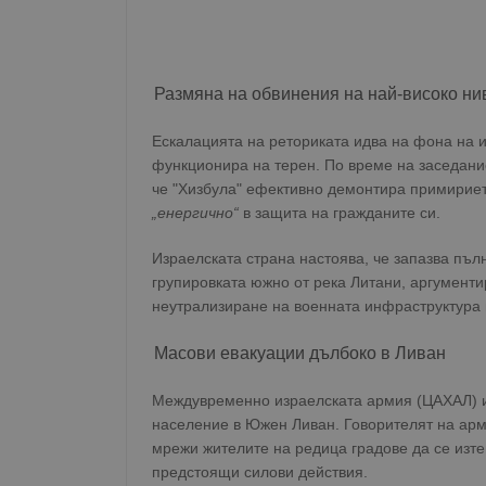
Размяна на обвинения на най-високо ни
Ескалацията на реториката идва на фона на и
функционира на терен. По време на заседани
че "Хизбула" ефективно демонтира примирието
„енергично“
в защита на гражданите си.
Израелската страна настоява, че запазва пъл
групировката южно от река Литани, аргументи
неутрализиране на военната инфраструктура 
Масови евакуации дълбоко в Ливан
Междувременно израелската армия (ЦАХАЛ) и
население в Южен Ливан. Говорителят на арм
мрежи жителите на редица градове да се изте
предстоящи силови действия.