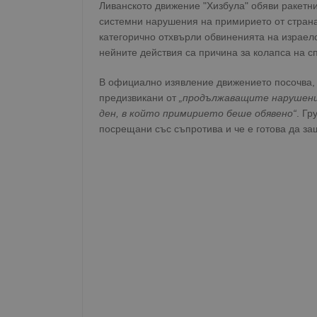
Ливанското движение "Хизбула" обяви ракетни
системни нарушения на примирието от страна
категорично отхвърли обвиненията на израел
нейните действия са причина за колапса на с
В официално изявление движението посочва, 
предизвикани от
„продължаващите нарушения
ден, в който примирието беше обявено“
. Гр
посрещани със съпротива и че е готова да за