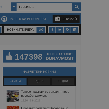
И
РУСЕНСКИ РЕПОРТЕРИ
СНИМАЙ
НОВИНИТЕ ВЧЕРА
107
147398
ФЕНОВЕ ХАРЕСВАТ
DUNAVMOST
НАЙ-ЧЕТЕНИ НОВИНИ
24 ЧАСА
7 ДНИ
30 ДНИ
Тонове праскови се развалят пред
преработвателен...
15:36 | 6.8.2026 г.
Продават домати от Косово за 30