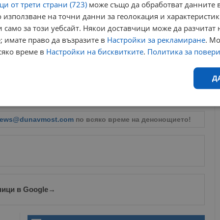
и от трети страни (723)
може също да обработват данните в
 използване на точни данни за геолокация и характеристик
 само за този уебсайт. Някои доставчици може да разчитат 
; имате право да възразите в
Настройки за рекламиране
. М
остра международна реакция. Само преди дни френският
сяко време в
Настройки на бисквитките
.
Политика за повер
 тактиката на Тел Авив. След среща с ливанския премиер
 да се откаже от своите
„териториални амбиции“
в Ливан.
твеният път към сигурността минава през политическо
Д
ялост на Ливан, и допусна Европейският съюз да
родължаване на настоящата военна кампания.
Ефективност
Таргетиране
Функционалност
Н
ews@dunavmost.com
по всяко време на денонощието!
еобходимо
Ефективност
Таргетиране
Функционалност
Неклас
ници в Google
→
исквитки позволяват основната функционалност на уебсайта, като потребителско
не може да се използва правилно без строго необходими бисквитки.