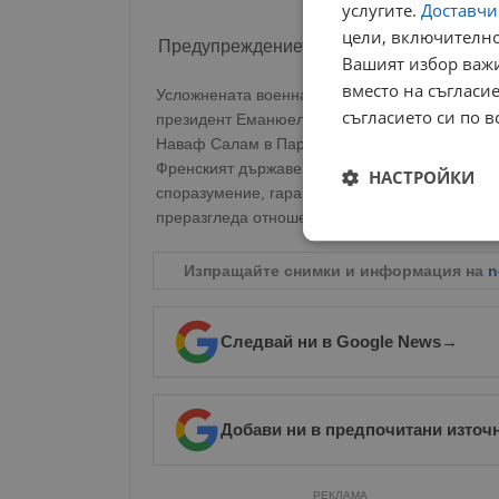
услугите.
Доставчиц
цели, включително
Предупреждението на Еманюел Макрон
Вашият избор важи
вместо на съгласие
Усложнената военна обстановка предизвика 
съгласието си по в
президент Еманюел Макрон открито критикува
Наваф Салам в Париж, Макрон призова Израел
Френският държавен глава подчерта, че единс
НАСТРОЙКИ
споразумение, гарантиращо териториалната ц
преразгледа отношенията си с Израел при п
Строго
необходимо
Изпращайте снимки и информация на
n
Следвай ни в Google News
→
Строго н
Добави ни в предпочитани източ
Строго необходимите б
на акаунта. Уебсайтът 
РЕКЛАМА