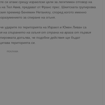
те си атаки срещу израелски цели за легитимен отговор на
 на Тел Авив, предават от Франс прес. Шиитската групировка
ския премиер Бенямин Нетаняху, според когото именно
поразумението за спиране на огъня.
че ударите по територията на Израел и Южен Ливан са
 на спирането на огъня от страна на врага от първия
упировката допълва, че подобни действия ще бъдат
щитава територията си.
РЕКЛАМА