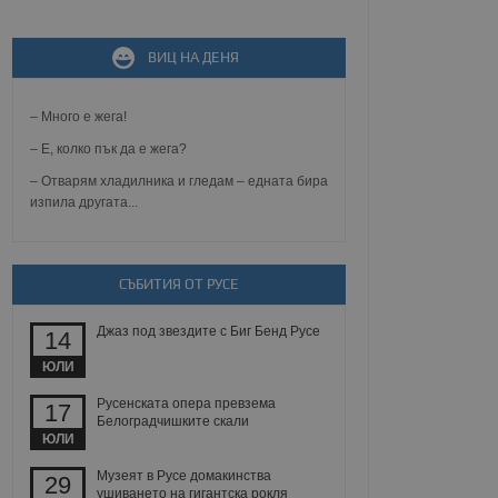
ВИЦ НА ДЕНЯ
не, зададена от уеб
 ASP.NET MVC
спре неразрешеното
т, известно като
– Много е жега!
тове. Той не съдържа
щожава при затваряне
– Е, колко пък да е жега?
– Отварям хладилника и гледам – едната бира
ение на съгласието на
изпила другата...
ст за тяхното
а данни за съгласието
ични политики и
антира, че техните
 сесии.
СЪБИТИЯ ОТ РУСЕ
аничаване между хората
а, за да се правят
хния уебсайт.
Джаз под звездите с Биг Бенд Русе
14
ЮЛИ
сигнализира на
 на бисквитките,
Русенската опера превзема
17
а съответствие и
Белоградчишките скали
ндарти и
ЮЛИ
ck и предоставя
Музеят в Русе домакинства
29
требител използва
ушиването на гигантска рокля