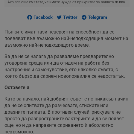
Ако все още смятате, че имате нужда от прикритие за вашата пъпка
Facebook
Twitter
Telegram
Пъпките имат тази невероятна способност да се
появяват във възможно най-неподходящия момент на
възможно най-неподходящото време.
За да не се налага да разваляме предварително
уговорена среща или да отидем на работа без
настроение и самочувствие, ето няколко съвета, с
които бързо да скрием новопоявилия се недостатък.
Оставете я
Като за начало, най-добрият съвет е по никакъв начин
да не се опитвате да разчесвате, стискате или
дразните пъпката. В противен случай, рискувате не
просто да разпространите бактериите и да се появят
още, но и да направите скриването ѝ абсолютно
невъзможно.