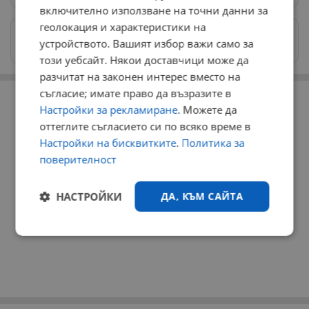
включително използване на точни данни за
геолокация и характеристики на
Изпращайте снимки и информация на
устройството. Вашият избор важи само за
news@dunavmost.com
този уебсайт. Някои доставчици може да
разчитат на законен интерес вместо на
РЕКЛАМА
съгласие; имате право да възразите в
Настройки за рекламиране
. Можете да
оттеглите съгласието си по всяко време в
Настройки на бисквитките
.
Политика за
поверителност
НАСТРОЙКИ
ДА, КЪМ САЙТА
Строго
Ефективност
необходимо
Таргетиране
Функционалност