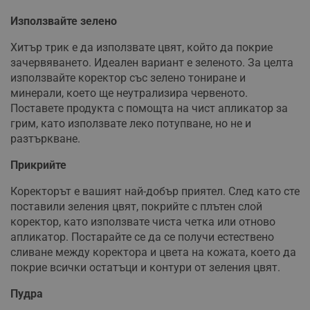
Използвайте зелено
Хитър трик е да използвате цвят, който да покрие
зачервяването. Идеален вариант е зеленото. За целта
използвайте коректор със зелено тониране и
минерали, което ще неутрализира червеното.
Поставете продукта с помощта на чист апликатор за
грим, като използвате леко потупване, но не и
разтъркване.
Прикрийте
Коректорът е вашият най-добър приятел. След като сте
поставили зеления цвят, покрийте с плътен слой
коректор, като използвате чиста четка или отново
апликатор. Постарайте се да се получи естествено
сливане между коректора и цвета на кожата, което да
покрие всички остатъци и контури от зеления цвят.
Пудра