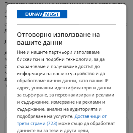
Потопете четката и нанесете малко количество пудра
върху и около недостатъка, за да заличите съвсем
поставения коректор. Използвайте естествена
светлина, на която да извършите цялата процедура, за
да не се получат петна върху лицето.
Отговорно използване на
вашите данни
Довършете
Ние и нашите партньори използваме
Ако все още смятате, че имате нужда от прикритие за
бисквитки и подобни технологии, за да
вашата пъпка, поставете втори слой, един тон по-
светъл коректор, който напълно да тушира дори и
съхраняваме и получаваме достъп до
минималните разлики. Този път обаче пропуснете
информация на вашето устройство и да
допълнителен слой от пудрата, за да не се сдобиете с
обработваме лични данни, като вашия IP
пъпка и ефект „маска“.
адрес, уникални идентификатори и данни
за сърфиране, за персонализирани реклами
и съдържание, измерване на реклами и
Следвай ни в Google News
→
съдържание, анализ на аудиторията и
подобряване на услугите.
Доставчици от
трети страни (723)
може също да обработват
Предпочитани източници
→
данните ви за тези и други цели,