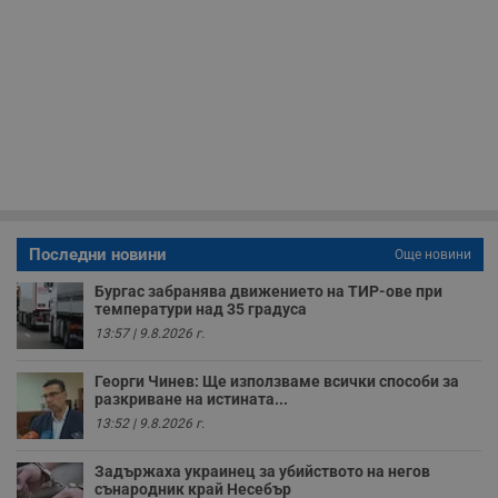
п
Corporation
ф
www.dunavmost.com
з
п
и
п
A
т
е
д
н
п
с
у
и
ф
Последни новини
Още новини
н
м
Т
Бургас забранява движението на ТИР-ове при
и
температури над 35 градуса
п
13:57 | 9.8.2026 г.
у
з
б
Георги Чинев: Ще използваме всички способи за
разкриване на истината...
VISITOR_PRIVACY_METADATA
5 месеца
Т
YouTube
4
с
.youtube.com
13:52 | 9.8.2026 г.
седмици
с
с
п
Задържаха украинец за убийството на негов
и
сънародник край Несебър
п