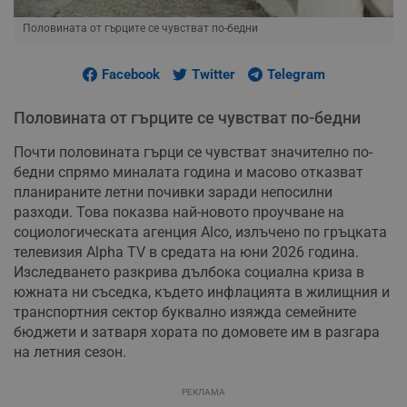
Половината от гърците се чувстват по-бедни
Facebook
Twitter
Telegram
Половината от гърците се чувстват по-бедни
Почти половината гърци се чувстват значително по-
бедни спрямо миналата година и масово отказват
планираните летни почивки заради непосилни
разходи. Това показва най-новото проучване на
социологическата агенция Alco, излъчено по гръцката
телевизия Alpha TV в средата на юни 2026 година.
Изследването разкрива дълбока социална криза в
южната ни съседка, където инфлацията в жилищния и
транспортния сектор буквално изяжда семейните
бюджети и затваря хората по домовете им в разгара
на летния сезон.
РЕКЛАМА