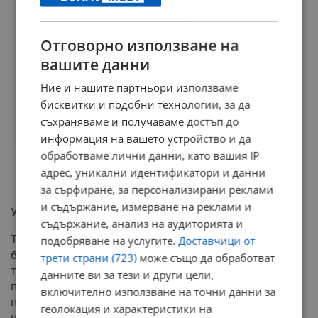
Отговорно използване на
вашите данни
Ние и нашите партньори използваме
бисквитки и подобни технологии, за да
съхраняваме и получаваме достъп до
информация на вашето устройство и да
обработваме лични данни, като вашия IP
адрес, уникални идентификатори и данни
за сърфиране, за персонализирани реклами
и съдържание, измерване на реклами и
Удар и по българския джоб
съдържание, анализ на аудиторията и
Този гръцки ценови абсурд засяга пряко и
подобряване на услугите.
Доставчици от
българските туристи, за които южната съседка е
трети страни (723)
може също да обработват
традиционна дестинация. България вече е
данните ви за тези и други цели,
пълноправен член на еврозоната и Шенген, но общото
включително използване на точни данни за
поскъпване на услугите в Гърция не подминава
геолокация и характеристики на
никого.