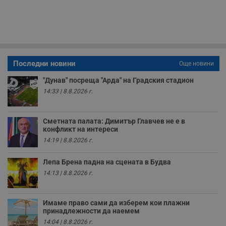
б
п
с
о
с
а
р
у
з
Последни новини
Още новини
з
п
"Дунав" посреща "Арда" на Градския стадион
ASP.NET_SessionId
Сесия
Т
Microsoft
14:33 | 8.8.2026 г.
с
Corporation
D
www.dunavmost.com
п
и
Сметната палата: Димитър Главчев не е в
т
к
конфликт на интереси
п
14:19 | 8.8.2026 г.
и
у
р
Лепа Брена падна на сцената в Будва
к
п
14:13 | 8.8.2026 г.
д
д
п
у
Имаме право сами да изберем кои плажни
принадлежности да наемем
14:04 | 8.8.2026 г.