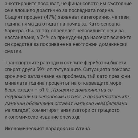
анкетираните посочват, че финансовото им състояние
се е влошило драстично за последната година.
Същият процент (47%) заявяват категорично, че тази
година няма да отидат на почивка. Като основна
бариера 76% от тях определят непосилните цени за
настаняване, а 74% са принудени да насочат всичките
си средства за покриване на неотложни домакински
сметки.
Транспортните разходи и скъпите фериботни билети
спират други 59% от пътуващите. Ситуацията показва
хронично затлачване на проблема, тъй като през юни
миналата година процентът на отказващите море
беше сходен – 51%.
„Гръцките домакинства са
подложени на непоносим натиск, а правителствените
данъчни облекчения остават напълно незабелязани
на пазара“
, коментират анализатори от гръцкото
икономическо издание dnews.gr.
Икономическият парадокс на Атина