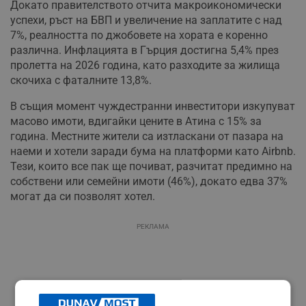
Докато правителството отчита макроикономически
успехи, ръст на БВП и увеличение на заплатите с над
7%, реалността по джобовете на хората е коренно
различна. Инфлацията в Гърция достигна 5,4% през
пролетта на 2026 година, като разходите за жилища
скочиха с фаталните 13,8%.
В същия момент чуждестранни инвеститори изкупуват
масово имоти, вдигайки цените в Атина с 15% за
година. Местните жители са изтласкани от пазара на
наеми и хотели заради бума на платформи като Airbnb.
Тези, които все пак ще почиват, разчитат предимно на
собствени или семейни имоти (46%), докато едва 37%
могат да си позволят хотел.
РЕКЛАМА