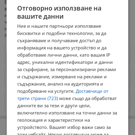
Въпреки напредъка, той отбеляза, че проблемите с
Отговорно използване на
върховенството на закона, корупцията и
вашите данни
независимостта на институциите остават значими за
чуждестранните инвеститори, които ще продължат да
Ние и нашите партньори използваме
наблюдават внимателно дали ще има реална
бисквитки и подобни технологии, за да
промяна.
съхраняваме и получаваме достъп до
информация на вашето устройство и да
Следвай ни в Google News
→
обработваме лични данни, като вашия IP
адрес, уникални идентификатори и данни
за сърфиране, за персонализирани реклами
и съдържание, измерване на реклами и
Предпочитани източници
→
съдържание, анализ на аудиторията и
подобряване на услугите.
Доставчици от
трети страни (723)
може също да обработват
Изпращайте снимки и информация на
news@dunavmost.com
данните ви за тези и други цели,
включително използване на точни данни за
геолокация и характеристики на
РЕКЛАМА
устройството. Вашият избор важи само за
този уебсайт. Някои доставчици може да