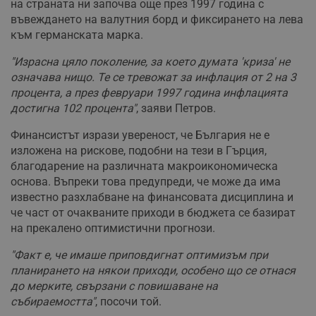
на страната ни започва още през 1997 година с
въвеждането на валутния борд и фиксирането на лева
към германската марка.
"Израсна цяло поколение, за което думата 'криза' не
означава нищо. Те се тревожат за инфлация от 2 на 3
процента, а през февруари 1997 година инфлацията
достигна 102 процента"
, заяви Петров.
Финансистът изрази увереност, че България не е
изложена на рискове, подобни на тези в Гърция,
благодарение на различната макроикономическа
основа. Въпреки това предупреди, че може да има
известно разхлабване на финансовата дисциплина и
че част от очакваните приходи в бюджета се базират
на прекалено оптимистични прогнози.
"Факт е, че имаше приповдигнат оптимизъм при
планирането на някои приходи, особено що се отнася
до мерките, свързани с повишаване на
събираемостта"
, посочи той.