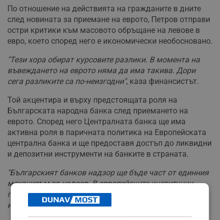
По отношение на действията на гражданите в дните
след новината за приемане на еврото, Петров отправи
остри критики към масовото обръщане на левове в
евро, което според него е икономически необосновано.
"Тези хора обират курсовите разлики. В момента на
въвеждането на еврото няма да има такива. Дори
сега разликите са по-неизгодни"
, каза финансистът.
Той акцентира и върху предстоящата роля на
Българската народна банка след приемането на
еврото. Според него Централната банка ще има
активна роля в паричната политика на Европейската
централна банка и ще предоставя достъп до ликвидни
и депозитни инструменти на банките в страната.
"Българският банков надзор ще бъде част от единния
механизъм за надзор. В европейските институции
гласът се чува на тези, които са най-подготвени – и
има начини да бъдем чути"
, изтъкна още Петров.