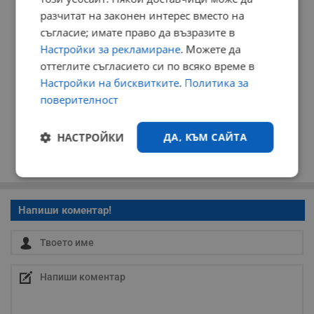
разчитат на законен интерес вместо на
съгласие; имате право да възразите в
Настройки за рекламиране
. Можете да
оттеглите съгласието си по всяко време в
Настройки на бисквитките
.
Политика за
поверителност
НАСТРОЙКИ
ДА, КЪМ САЙТА
Строго
Ефективност
необходимо
Напиши коментар!
Таргетиране
Функционалност
Некласифицирани