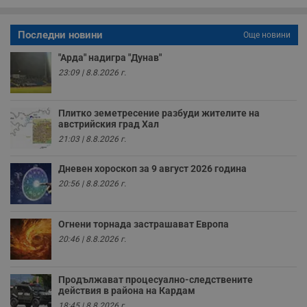
о
р
п
н
Последни новини
Още новини
п
к
"Арда" надигра "Дунав"
ч
п
23:09 | 8.8.2026 г.
с
б
__cf_bm
29
Т
Cloudflare Inc.
Плитко земетресение разбуди жителите на
минути
с
.twitter.com
австрийския град Хал
59
р
секунди
м
21:03 | 8.8.2026 г.
б
о
у
Дневен хороскоп за 9 август 2026 година
п
20:56 | 8.8.2026 г.
о
и
т
Огнени торнада застрашават Европа
receive-cookie-deprecation
.hit.gemius.pl
1 година
Т
с
20:46 | 8.8.2026 г.
с
н
н
п
Продължават процесуално-следствените
б
действия в района на Кардам
п
с
18:45 | 8.8.2026 г.