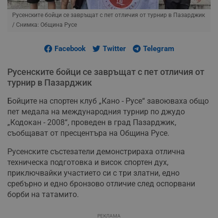
Русенските бойци се завръщат с пет отличия от турнир в Пазарджик
/ Снимка: Община Русе
Facebook
Twitter
Telegram
Русенските бойци се завръщат с пет отличия от
турнир в Пазарджик
Бойците на спортен клуб „Кано - Русе“ завоюваха общо
пет медала на международния турнир по джудо
„Кодокан - 2008“, проведен в град Пазарджик,
съобщават от пресцентъра на Община Русе.
Русенските състезатели демонстрираха отлична
техническа подготовка и висок спортен дух,
приключвайки участието си с три златни, едно
сребърно и едно бронзово отличие след оспорвани
борби на татамито.
РЕКЛАМА