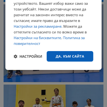
устройството. Вашият избор важи само за
този уебсайт. Някои доставчици може да
разчитат на законен интерес вместо на
съгласие; имате право да възразите в
Настройки за рекламиране
. Можете да
оттеглите съгласието си по всяко време в
Настройки на бисквитките
.
Политика за
поверителност
НАСТРОЙКИ
ДА, КЪМ САЙТА
Строго
Ефективност
необходимо
Таргетиране
Функционалност