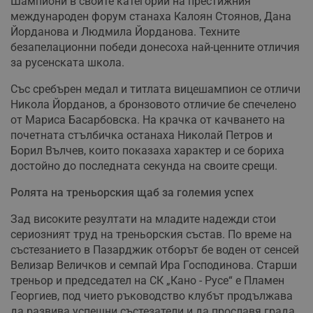
Шампиони в своите категории на престижния
международен форум станаха Калоян Стоянов, Дана
Йорданова и Людмила Йорданова. Техните
безапелационни победи донесоха най-ценните отличия
за русенската школа.
Със сребърен медал и титлата вицешампион се отличи
Никола Йорданов, а бронзовото отличие бе спечелено
от Мариса Басарбовска. На крачка от качването на
почетната стълбичка останаха Николай Петров и
Борил Вълчев, които показаха характер и се бориха
достойно до последната секунда на своите срещи.
Ролята на треньорския щаб за големия успех
Зад високите резултати на младите надежди стои
сериозният труд на треньорския състав. По време на
състезанието в Пазарджик отборът бе воден от сенсей
Велизар Величков и семпай Ира Господинова. Старши
треньор и председател на СК „Кано - Русе“ е Пламен
Георгиев, под чието ръководство клубът продължава
да развива успешни състезатели и да прославя града