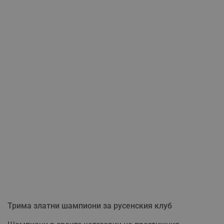
Трима златни шампиони за русенския клуб