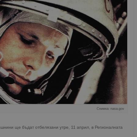
Снимка: nasa.gov
шнини ще бъдат отбелязани утре, 11 април, в Регионалната