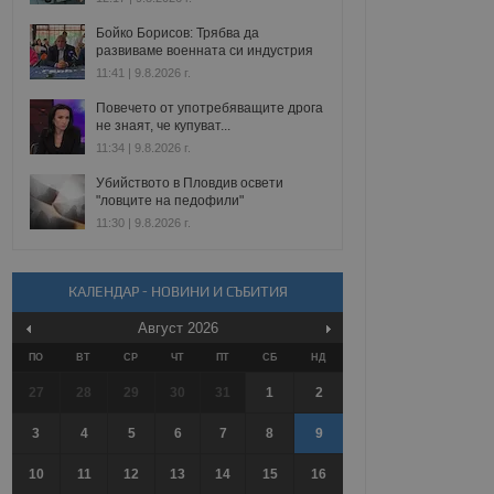
Бойко Борисов: Трябва да
развиваме военната си индустрия
11:41 | 9.8.2026 г.
Повечето от употребяващите дрога
не знаят, че купуват...
11:34 | 9.8.2026 г.
Убийството в Пловдив освети
"ловците на педофили"
11:30 | 9.8.2026 г.
КАЛЕНДАР - НОВИНИ И СЪБИТИЯ
Август
2026
ПО
ВТ
СР
ЧТ
ПТ
СБ
НД
27
28
29
30
31
1
2
3
4
5
6
7
8
9
10
11
12
13
14
15
16