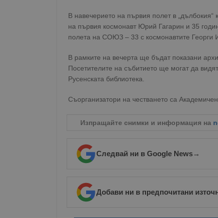
В навечерието на първия полет в „дълбокия“
на първия космонавт Юрий Гагарин и 35 годи
полета на СОЮЗ – 33 с космонавтите Георги 
В рамките на вечерта ще бъдат показани архи
Посетителите на събитието ще могат да видят
Русенската библиотека.
Съорганизатори на честването са Академичен
Изпращайте снимки и информация на
n
Следвай ни в Google News
→
Добави ни в предпочитани източ