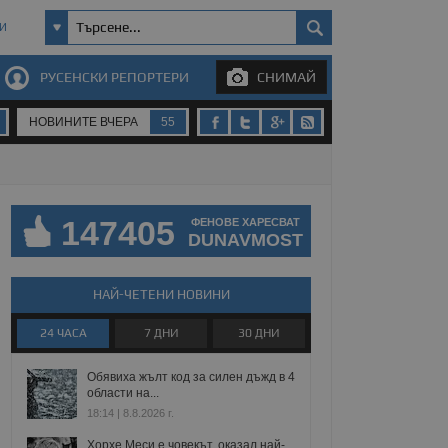
И
РУСЕНСКИ РЕПОРТЕРИ
СНИМАЙ
НОВИНИТЕ ВЧЕРА
55
147405
ФЕНОВЕ ХАРЕСВАТ
DUNAVMOST
НАЙ-ЧЕТЕНИ НОВИНИ
24 ЧАСА
7 ДНИ
30 ДНИ
Обявиха жълт код за силен дъжд в 4
области на...
18:14 | 8.8.2026 г.
Хорхе Меси е човекът, оказал най-