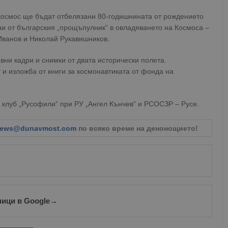
 космос ще бъдат отбелязани 80-годишнината от рождението
ни от българския „прощъпулник“ в овладяването на Космоса –
Иванов и Николай Рукавишников.
вни кадри и снимки от двата исторически полета.
 и изложба от книги за космонавтиката от фонда на
 клуб „Русофили“ при РУ „Ангел Кънчев“ и РСОСЗР – Русе.
ews@dunavmost.com
по всяко време на денонощието!
ници в Google
→