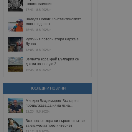
голямо влияние...
17:41 | 8.8.2026 г.
Володя Попов: Константиновият
мост е едно от...
15:43 | 8.8.2026 г.
Румъния потопи втора баржа в
Дунав
13:05 | 8.8.2026 г.
Земната кора край България се
движи на юг с до 2...
16:35 | 8.8.2026 г.
ПОСЛЕДНИ НОВИНИ
Младен Владимиров: България
продължава да няма ясна...
12:23 | 9.8.2026 г.
Все повече хора си търсят спътник
за екскурзии през интернет
12:17 | 9.8.2026 г.