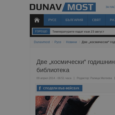
ЗА НАС
РУСЕ
БЪЛГАРИЯ
СВЯТ
РА
ГОРЕЩО
Температурите падат към 23 август
Dunavmost
/
Русе
/
Новини
/
Две „космически“ го
Две „космически“ годишнин
библиотека
09 април 2014 - 06:51 часа
Редактор:
Ралица Матеева
СПОДЕЛИ ВЪВ ФЕЙСБУК