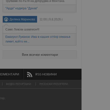
редпочитанията на
Тругваме по пътя на Добруджа и Монтана.
 сайтове; тя може
остта на социалните
тора на сайта.
използва новата или
"Арда" надигра "Дунав"
елски взаимодействия
нето и потребителския
Диляна Маринова
11:00 | 9.8.2026 г.
рез събиране на данни
Само Левски шампион!!!
 помага за
отребителите се
Емануел Луканов: Има в нашия отбор някакъв
тапите на тестване.
лимит, който не...
тистически данни,
 броя на посещенията,
 са били заредени.
Виж всички коментари
елския опит.
я за потребителското
, за да се
екламните съобщения
КОМЕНТАРИ
RSS НОВИНИ
ВИДЕО РЕПОРТАЖИ
РУСЕНСКИ РЕПОРТЕРИ
тер,