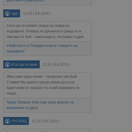
действия в района на...
ични политики и
антира, че техните
 сесии.
dgd
12:03 | 9.8.2026 г.
аничаване между хората
а, за да се правят
Сега ще се появят ловци на ловци на
хния уебсайт.
педофили. Отиваш на уречената среща и ги
смилаш от бой - самозащита, господин съдия.
сигнализира на
 на бисквитките,
Убийството в Пловдив освети "ловците на
а съответствие и
педофили"
ндарти и
И аз да си кажа
11:33 | 9.8.2026 г.
ck и предоставя
требител използва
йният потребител може
Има само един начин - тагаренко при Бай
 уебсайт.
Ставри! Ма идиото продължава да ръси
идиотизми от екрана (то и кой нормален ги
гледа...
Описание
Тодор Тагарев: Има още една версия за
взривилия се дрон
ребителски
елското поведение и
раници на сайта. Тя
яване на сайта. Тя
не на прегледи на
РУСЕНЦ
11:14 | 9.8.2026 г.
формация, която е
взаимодействат с
нкционалност в целия
прекарано на