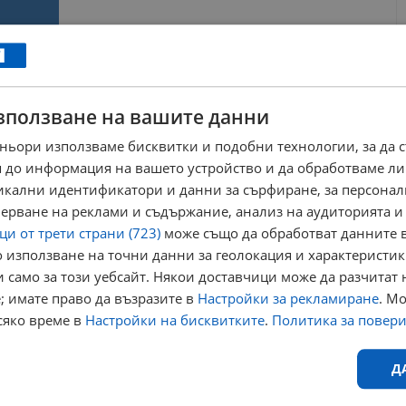
а 136
и от
зползване на вашите данни
ньори използваме бисквитки и подобни технологии, за да 
 на
 до информация на вашето устройство и да обработваме ли
никални идентификатори и данни за сърфиране, за персона
ерване на реклами и съдържание, анализ на аудиторията и
стил барок
и от трети страни (723)
може също да обработват данните в
 използване на точни данни за геолокация и характеристик
 само за този уебсайт. Някои доставчици може да разчитат 
агарин
георги иванов
годишнина
; имате право да възразите в
Настройки за рекламиране
. М
сяко време в
Настройки на бисквитките
.
Политика за повер
Д