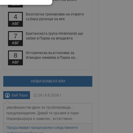
ЮЛИ
екласифицирани
Безплатна тренировка на открито
4
събира русенци на кея
АВГ
Британската група Hinterlands ще
7
забие в Парка на младежта
АВГ
ифицирани
Историческа възстановка за
8
Илинден оживява в Парка на...
АВГ
 влизане и управление
НОВИ КОМЕНТАРИ
не, зададена от уеб
 ASP.NET MVC
бай Тошо
12:29 | 9.8.2026 г.
спре неразрешеното
т, известно като
тове. Той не съдържа
укрофашистки дрон за тръбопровода...
щожава при затваряне
предупреждение. Давай те оръжия и пари.
Наркофьорера е замесен , естествено.
ение на съгласието на
Продължават процесуално-следствените
ст за тяхното
а данни за съгласието