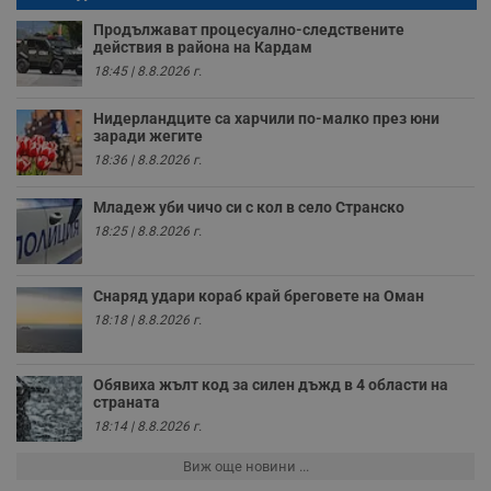
п
н
Продължават процесуално-следствените
п
действия в района на Кардам
к
ч
18:45 | 8.8.2026 г.
п
с
б
Нидерландците са харчили по-малко през юни
заради жегите
__cf_bm
29
Т
Cloudflare Inc.
минути
с
.twitter.com
18:36 | 8.8.2026 г.
59
р
секунди
м
б
Младеж уби чичо си с кол в село Странско
о
18:25 | 8.8.2026 г.
у
п
о
и
Снаряд удари кораб край бреговете на Оман
т
18:18 | 8.8.2026 г.
receive-cookie-deprecation
.hit.gemius.pl
1 година
Т
с
с
н
Обявиха жълт код за силен дъжд в 4 области на
н
страната
п
б
18:14 | 8.8.2026 г.
п
с
о
Виж още новини ...
с