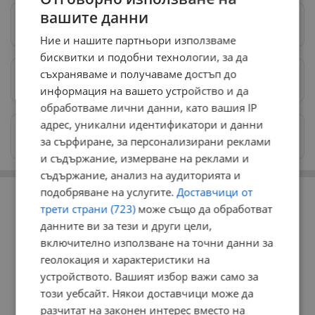
вашите данни
Следвай ни в Google News
→
Ние и нашите партньори използваме
бисквитки и подобни технологии, за да
съхраняваме и получаваме достъп до
Предпочитани източници
→
информация на вашето устройство и да
обработваме лични данни, като вашия IP
адрес, уникални идентификатори и данни
Изпращайте снимки и информация на
за сърфиране, за персонализирани реклами
news@dunavmost.com
и съдържание, измерване на реклами и
съдържание, анализ на аудиторията и
РЕКЛАМА
подобряване на услугите.
Доставчици от
трети страни (723)
може също да обработват
данните ви за тези и други цели,
включително използване на точни данни за
геолокация и характеристики на
устройството. Вашият избор важи само за
този уебсайт. Някои доставчици може да
разчитат на законен интерес вместо на