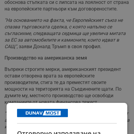
обоснова стъпката си с липсата на лоялност от страна
на европейските партньори към договореностите.
"На основанието на факта, че Европейският съюз не
спазва търговската сделка, с която напълно се
съгласихме, следващата седмица ще увелича митата
за ЕС за автомобилите и камионите, които идват в
САЩ"
, заяви Доналд Тръмп в своя профил.
Производство на американска земя
Въпреки строгите мерки, американският президент
остави отворена врата за европейските
производители, стига те да преместят своите
мощности на територията на Съединените щати. По
думите му, местното производство ще освободи
компаниите от новата финансова тежест.
"Напълно разбираемо и договорено е, че ако те правят
автомобили и камиони в американски заводи, няма да
има мита"
, допълни президентът в своето изявление.
Отговорно използване на