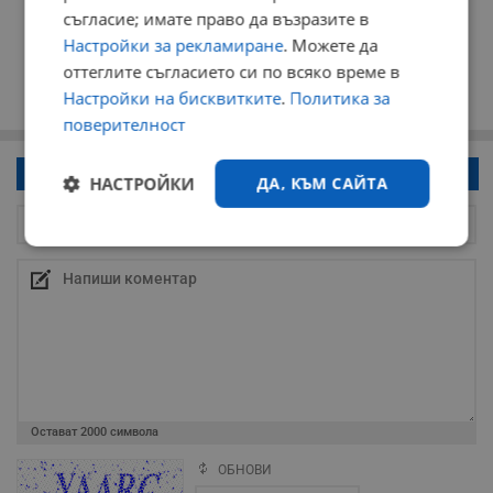
съгласие; имате право да възразите в
Настройки за рекламиране
. Можете да
оттеглите съгласието си по всяко време в
Настройки на бисквитките
.
Политика за
поверителност
Напиши коментар!
НАСТРОЙКИ
ДА, КЪМ САЙТА
Строго
Ефективност
необходимо
Таргетиране
Функционалност
Остават
2000
символа
Некласифицирани
ОБНОВИ
Поради зачестилите злоупотреби в сайта, за да оставите анонимен