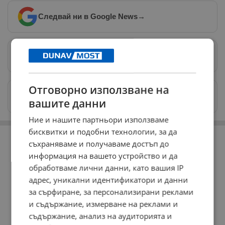
Следвай ни в Google News
→
Предпочитани източници
→
Отговорно използване на
Изпращайте снимки и информация на
news@dunavmost.com
вашите данни
Ние и нашите партньори използваме
РЕКЛАМА
бисквитки и подобни технологии, за да
съхраняваме и получаваме достъп до
информация на вашето устройство и да
обработваме лични данни, като вашия IP
адрес, уникални идентификатори и данни
за сърфиране, за персонализирани реклами
и съдържание, измерване на реклами и
съдържание, анализ на аудиторията и