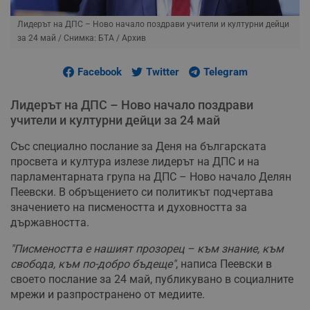
Лидерът на ДПС – Ново начало поздрави учители и културни дейци
за 24 май
/ Снимка: БТА / Архив
Facebook
Twitter
Telegram
Лидерът на ДПС – Ново начало поздрави
учители и културни дейци за 24 май
Със специално послание за Деня на българската
просвета и култура излезе лидерът на ДПС и на
парламентарната група на ДПС – Ново начало Делян
Пеевски. В обръщението си политикът подчертава
значението на писмеността и духовността за
държавността.
"Писмеността е нашият прозорец – към знание, към
свобода, към по-добро бъдеще"
, написа Пеевски в
своето послание за 24 май, публикувано в социалните
мрежи и разпространено от медиите.