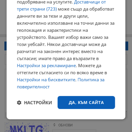
подобряване на услугите.
Доставчици от
трети страни (723)
може също да обработват
данните ви за тези и други цели,
включително използване на точни данни за
геолокация и характеристики на
устройството. Вашият избор важи само за
този уебсайт. Някои доставчици може да
Напиши коментар!
разчитат на законен интерес вместо на
съгласие; имате право да възразите в
Настройки за рекламиране
. Можете да
оттеглите съгласието си по всяко време в
Настройки на бисквитките
.
Политика за
поверителност
НАСТРОЙКИ
ДА, КЪМ САЙТА
Остават
2000
символа
Строго
Ефективност
необходимо
ОБНОВИ
Поради зачестилите злоупотреби в сайта, за да оставите анонимен