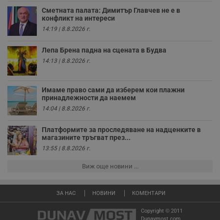
седмици
с
с
Сметната палата: Димитър Главчев не е в
п
конфликт на интереси
и
п
14:19 | 8.8.2026 г.
т
в
с
Лепа Брена падна на сцената в Будва
з
14:13 | 8.8.2026 г.
с
п
о
р
Имаме право сами да изберем кои плажни
п
н
принадлежности да наемем
п
14:04 | 8.8.2026 г.
к
ч
п
Платформите за проследяване на надценките в
с
магазините тръгват през...
б
13:55 | 8.8.2026 г.
__cf_bm
29
Т
Cloudflare Inc.
минути
с
.twitter.com
59
р
Виж още новини ...
секунди
м
б
о
у
ЗА НАС
НОВИНИ
КОМЕНТАРИ
п
о
Copyright © 2011
и
Dunavmost.com