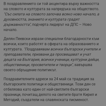
В поздравлението си той акцентира върху важността
на словото и културата за напредъка на обществото.
"Със силата на словото започва всяко ново начало, а
духовността, знанието и културата градят
държавността"
, подчерта лидерът на ДПС – Ново
начало.
Делян Пеевски изрази специални благодарности към
всички, които работят в сферата на образованието и
културата.
"Поздравявам всички български учители и
преподаватели, призвани да просвещават и учат
децата на България, всички ученици, културни дейци,
общественици, просветители и творци"
, завършва
своето обръщение политикът.
Поздравителните адреси за 24 май са традиция за
българските политици и общественици. Този ден се
отбелязва като един от най-светлите български
празници, почитащ делото на светите братя Кирил и
Методий, създатели на славянската писменост.